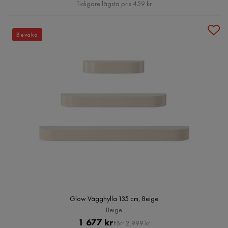
Pris
Tidigare lägsta pris 459 kr
Bevaka
Glow Vägghylla 135 cm, Beige
Beige
Pris
Original
1 677 kr
Förr 2 999 kr