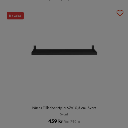
Bevaka
Nimes Tillbehör Hylla 67x10,5 cm, Svart
Svart
Pris
Original
459 kr
Förr 749 kr