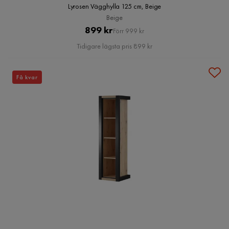
Lyrosen Vägghylla 125 cm, Beige
Beige
Pris
Original
899 kr
Förr 999 kr
Pris
Tidigare lägsta pris 899 kr
Få kvar