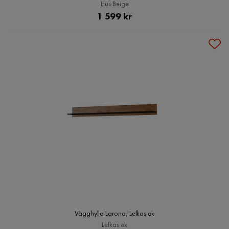
Ljus Beige
Pris
1 599 kr
Vägghylla Larona, Lefkas ek
Lefkas ek