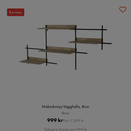
Bevaka
Makedonija Vägghylla, Brun
Brun
Pris
Original
999 kr
Förr 1 299 kr
Pris
Tidigare lägsta pris 999 kr