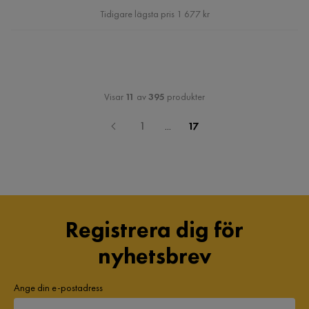
Pris
Tidigare lägsta pris 1 677 kr
Visar
11
av
395
produkter
1
...
17
Registrera dig för
nyhetsbrev
Ange din e-postadress