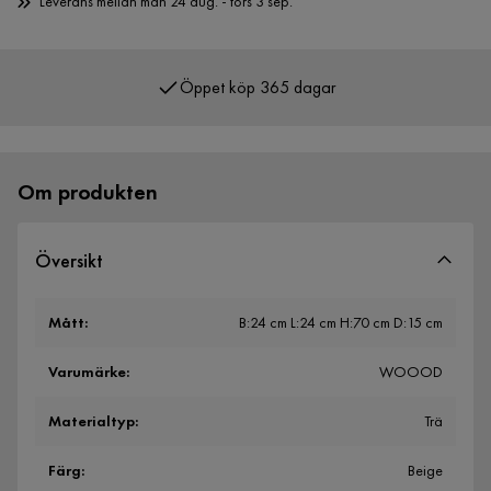
Leverans mellan mån 24 aug. - tors 3 sep.
Öppet köp 365 dagar
Över 400 000 nöjda kunder
Om produkten
Översikt
Mått
:
B:24 cm L:24 cm H:70 cm D:15 cm
Varumärke
:
WOOOD
Materialtyp
:
Trä
Färg
:
Beige