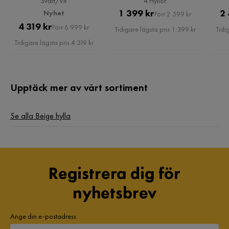
Svart/Vit
4 Hyllor
Pris
Original
1 399 kr
2 
Nyhet
Förr 2 599 kr
Pris
Original
4 319 kr
Pris
Förr 6 999 kr
Tidigare lägsta pris 1 399 kr
Tidi
Pris
Tidigare lägsta pris 4 319 kr
Upptäck mer av vårt sortiment
Se alla Beige hylla
Registrera dig för
nyhetsbrev
Ange din e-postadress