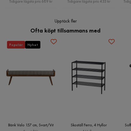
Vikt: 8 kg
Tidigare lägsta pris 689 kr
Tidigare lägsta pris 433 kr
Tidi
Leverans
Artikeln levereras styckvis med en minimiorder om ett stycke.
Upptäck fler
Noam är lätt att hänga med hjälp av hänghål på baksidan.
Ofta köpt tillsammans med
Populär
Nyhet
Bänk Valo 157 cm, Svart/Vit
Skoställ Ferro, 4 Hyllor
Sof