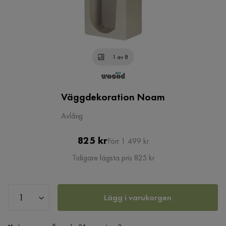
1 av 8
Väggdekoration Noam
Avlång
Pris
Original
825 kr
Förr 1 499 kr
Pris
Tidigare lägsta pris 825 kr
Lägg i varukorgen