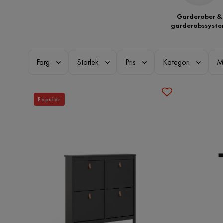
Garderober &
garderobssyst
Färg
Storlek
Pris
Kategori
M
Populär