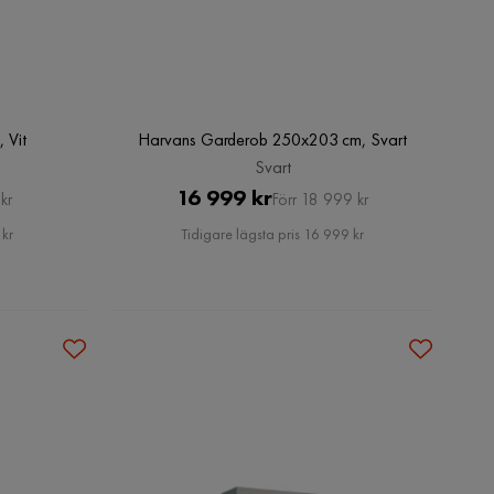
 Vit
Harvans Garderob 250x203 cm, Svart
Svart
Pris
Original
16 999 kr
kr
Förr 18 999 kr
Pris
 kr
Tidigare lägsta pris 16 999 kr