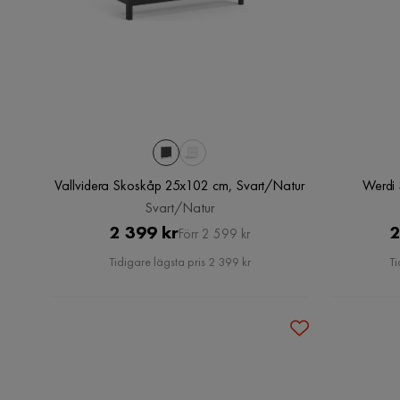
Vallvidera Skoskåp 25x102 cm, Svart/Natur
Werdi 
Svart/Natur
Pris
Original
2 399 kr
2
Förr 2 599 kr
Pris
Tidigare lägsta pris 2 399 kr
Ti