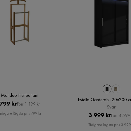
Mondeo Herrbetjänt
Estella Garderob 120x200 c
Pris
Original
799 kr
Förr 1 199 kr
Svart
Pris
idigare lägsta pris 799 kr
Pris
Original
3 999 kr
Förr 4 599 
Pris
Tidigare lägsta pris 3 999