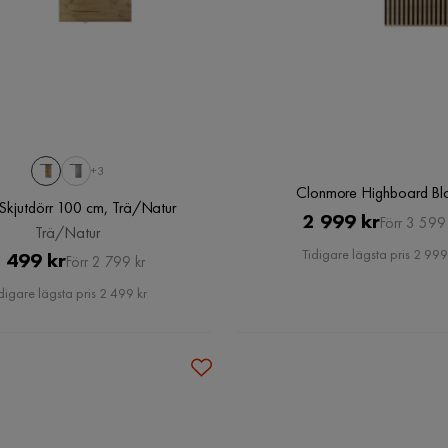
+3
Clonmore Highboard Bl
Skjutdörr 100 cm, Trä/Natur
Pris
Original
2 999 kr
Förr 3 599 
Trä/Natur
Pris
Tidigare lägsta pris 2 999
Pris
Original
 499 kr
Förr 2 799 kr
Pris
digare lägsta pris 2 499 kr