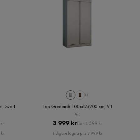
+1
m, Svart
Top Garderob 100x62x200 cm, Vit
Vit
Pris
Original
3 999 kr
kr
Förr 4 599 kr
Pris
 kr
Tidigare lägsta pris 3 999 kr