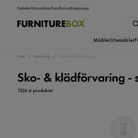
Nyheter
Varumärken
Fyndhörna
Kampanjer
Möbler
Utemöbler
F
Hem
Förvaring
Sko- & klädförvaring
Sko- & klädförvaring - 
1526 st produkter