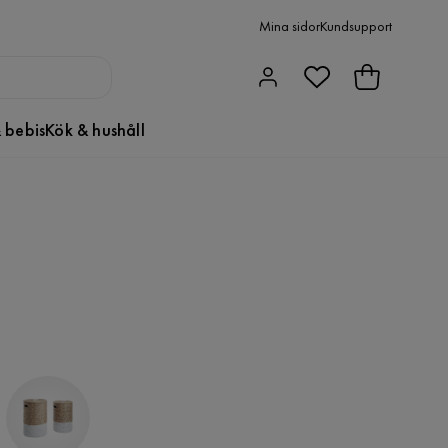
Mina sidor
Kundsupport
 bebis
Kök & hushåll