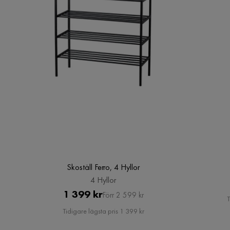
Skoställ Ferro, 4 Hyllor
4 Hyllor
Pris
Original
1 399 kr
Förr 2 599 kr
T
Pris
Tidigare lägsta pris 1 399 kr