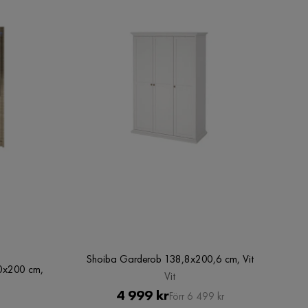
Shoiba Garderob 138,8x200,6 cm, Vit
0x200 cm,
Vit
Pris
Original
4 999 kr
Förr 6 499 kr