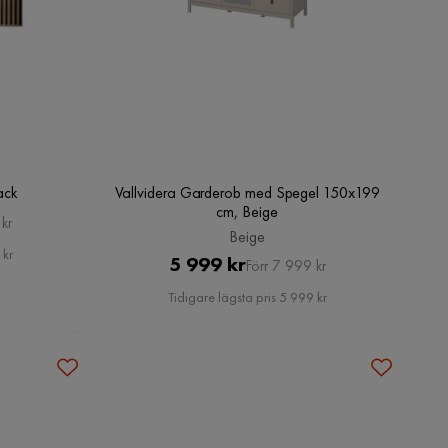
ack
Vallvidera Garderob med Spegel 150x199
cm, Beige
kr
Beige
 kr
Pris
Original
5 999 kr
Förr 7 999 kr
Pris
Tidigare lägsta pris 5 999 kr