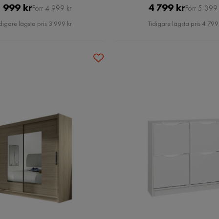
Pris
Original
Pris
Original
 999 kr
4 799 kr
Förr 4 999 kr
Förr 5 399 
Pris
Pris
digare lägsta pris 3 999 kr
Tidigare lägsta pris 4 799