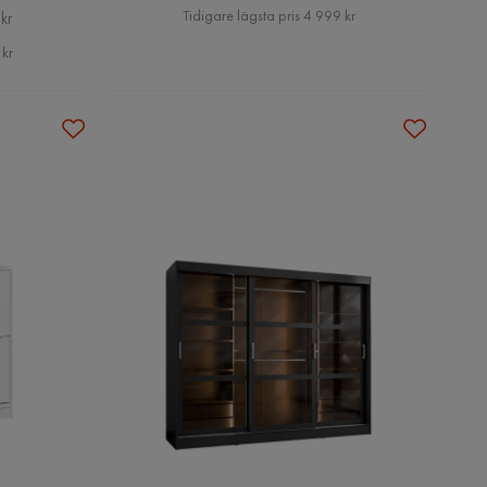
Pris
Tidigare lägsta pris 4 999 kr
kr
 kr