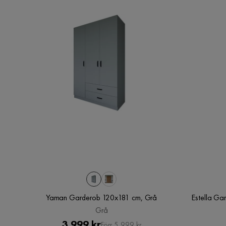
Yaman Garderob 120x181 cm, Grå
Estella G
Grå
Pris
Original
3 999 kr
Förr 5 999 kr