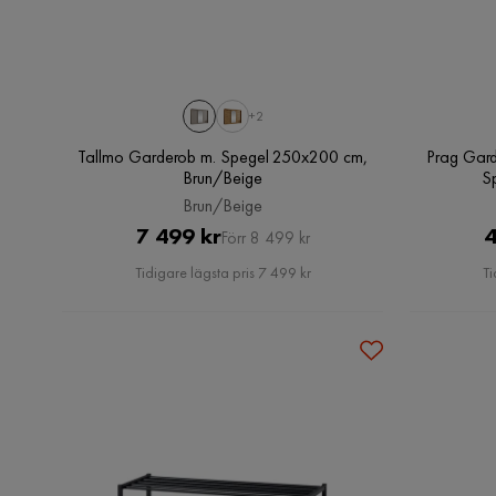
+2
Tallmo Garderob m. Spegel 250x200 cm,
Prag Gard
Brun/Beige
S
Brun/Beige
Pris
Original
7 499 kr
4
Förr 8 499 kr
Pris
Tidigare lägsta pris 7 499 kr
Ti