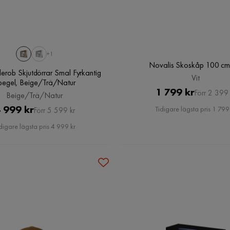
+1
Novalis Skoskåp 100 cm,
erob Skjutdörrar Smal Fyrkantig
Vit
pegel, Beige/Trä/Natur
Pris
Original
1 799 kr
Förr 2 399 
Beige/Trä/Natur
Pris
Pris
Original
 999 kr
Tidigare lägsta pris 1 799
Förr 5 599 kr
Pris
digare lägsta pris 4 999 kr