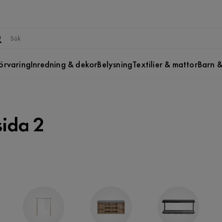
örvaring
Inredning & dekor
Belysning
Textilier & mattor
Barn &
sida 2