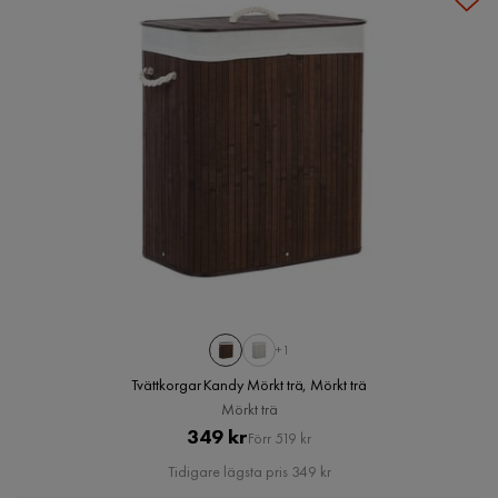
+1
Tvättkorgar Kandy Mörkt trä, Mörkt trä
Mörkt trä
Pris
Original
349 kr
Förr 519 kr
Pris
Tidigare lägsta pris 349 kr