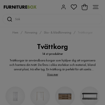
Hem
Förvaring
Sko- & klädförvaring
Tvättkorgar
Tvättkorg
14 st produkter
Tvättkorgar är användbara korgar som hjälper dig att organisera
och hantera din tvätt. De finns i olika storlekar och material, bland
annat plast, trä eller tyg. En tvättkorg är perfekt för att samla
smutsiga kläder som ska till tvättmaskinen. Den hjälper också till att
Visa mer
hålla våra rum och hem snyggt och fritt från smutsiga kläder. Det
är viktigt att välja en tvättkorg med tillräcklig kapacitet för att
rymma all tvätt och som gärna är lätt att bära. En tvättkorg kan
vara både praktisk och samtidigt ett snyggt inslag i inredningen
beroende på vilken stil på tvättkorg du väljer.