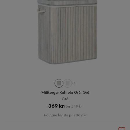
+1
Tvättkorgar Kalthota Grå, Grå
Grå
Pris
Original
369 kr
Förr 549 kr
Pris
Tidigare lägsta pris 369 kr