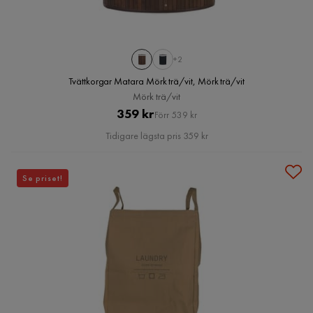
+2
Tvättkorgar Matara Mörk trä/vit, Mörk trä/vit
Mörk trä/vit
Pris
Original
359 kr
Förr 539 kr
Pris
Tidigare lägsta pris 359 kr
Se priset!