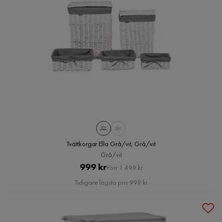
Tvättkorgar Ella Grå/vit, Grå/vit
Grå/vit
Pris
Original
999 kr
Förr 1 499 kr
Pris
Tidigare lägsta pris 999 kr