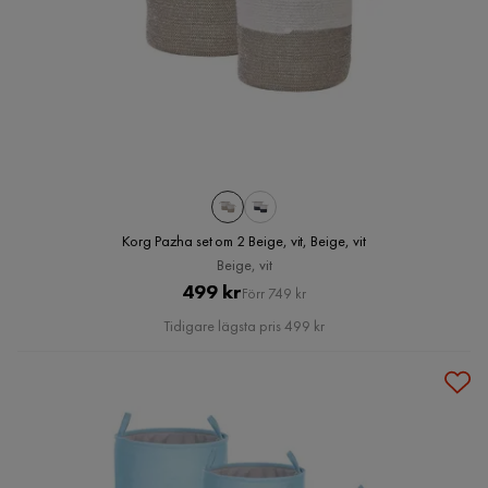
Korg Pazha set om 2 Beige, vit, Beige, vit
Beige, vit
Pris
Original
499 kr
Förr 749 kr
Pris
Tidigare lägsta pris 499 kr