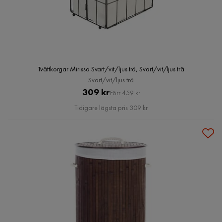
Tvättkorgar Mirissa Svart/vit/ljus trä, Svart/vit/ljus trä
Svart/vit/ljus trä
Pris
Original
309 kr
Förr 459 kr
Pris
Tidigare lägsta pris 309 kr