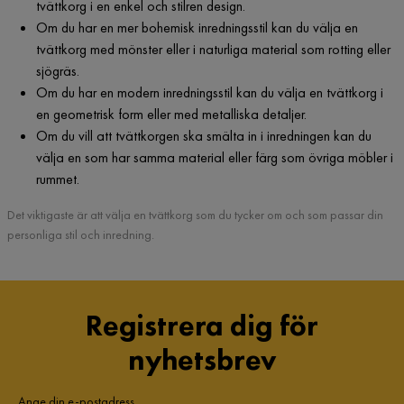
tvättkorg i en enkel och stilren design.
Om du har en mer bohemisk inredningsstil kan du välja en
tvättkorg med mönster eller i naturliga material som rotting eller
sjögräs.
Om du har en modern inredningsstil kan du välja en tvättkorg i
en geometrisk form eller med metalliska detaljer.
Om du vill att tvättkorgen ska smälta in i inredningen kan du
välja en som har samma material eller färg som övriga möbler i
rummet.
Det viktigaste är att välja en tvättkorg som du tycker om och som passar din
personliga stil och inredning.
Registrera dig för
nyhetsbrev
Ange din e-postadress