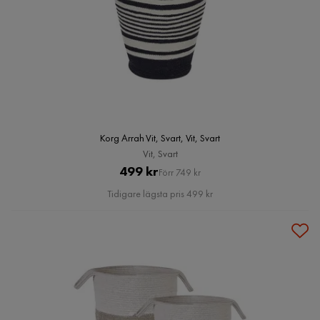
Korg Arrah Vit, Svart, Vit, Svart
Vit, Svart
Pris
Original
499 kr
Förr 749 kr
Pris
Tidigare lägsta pris 499 kr