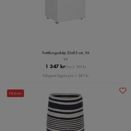
Tvättkorgsskåp 52x83 cm, Vit
Vit
Pris
Original
1 347 kr
Förr 2 199 kr
Pris
Tidigare lägsta pris 1 347 kr
Få kvar