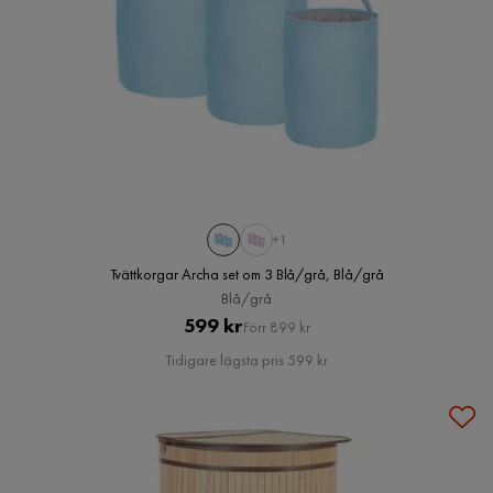
+1
Tvättkorgar Archa set om 3 Blå/grå, Blå/grå
Blå/grå
Pris
Original
599 kr
Förr 899 kr
Pris
Tidigare lägsta pris 599 kr