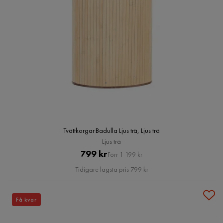
Tvättkorgar Badulla Ljus trä, Ljus trä
Ljus trä
Pris
Original
799 kr
Förr 1 199 kr
Pris
Tidigare lägsta pris 799 kr
Få kvar