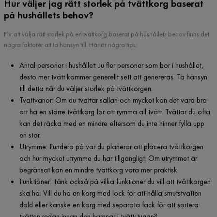
Hur väljer jag rätt storlek på tvättkorg baserat
på hushållets behov?
För att välja rätt storlek på en tvättkorg baserat på hushållets behov finns det
några faktorer att ta hänsyn till. Här är några tips:
Antal personer i hushållet: Ju fler personer som bor i hushållet,
desto mer tvätt kommer generellt sett att genereras. Ta hänsyn
till detta när du väljer storlek på tvättkorgen.
Tvättvanor: Om du tvättar sällan och mycket kan det vara bra
att ha en större tvättkorg för att rymma all tvätt. Tvättar du ofta
kan det räcka med en mindre eftersom du inte hinner fylla upp
en stor.
Utrymme: Fundera på var du planerar att placera tvättkorgen
och hur mycket utrymme du har tillgängligt. Om utrymmet är
begränsat kan en mindre tvättkorg vara mer praktisk.
Funktioner: Tänk också på vilka funktioner du vill att tvättkorgen
ska ha. Vill du ha en korg med lock för att hålla smutstvätten
dold eller kanske en korg med separata fack för att sortera
tvätten redan innan den hamnar i tvättstugan?