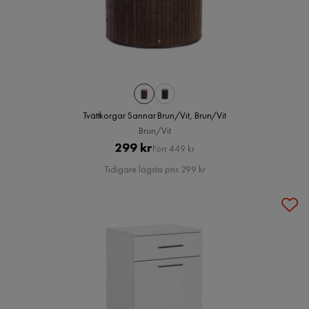
Tvättkorgar Sannar Brun/Vit, Brun/Vit
Brun/Vit
Pris
Original
299 kr
Förr 449 kr
Pris
Tidigare lägsta pris 299 kr