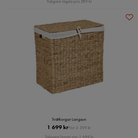
Tidigare lägsta pris 289 kr
Tvättkorgar Langson
Pris
Original
1 699 kr
Förr 2 599 kr
Pris
Tidigare lägsta pris 1 699 kr