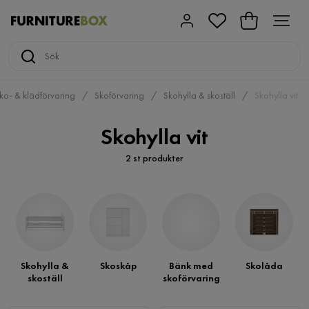
ko- & klädförvaring
Skoförvaring
Skohylla & skoställ
Skohylla vit
Skohylla vit
2 st produkter
Skohylla &
Skoskåp
Bänk med
Skolåda
skoställ
skoförvaring