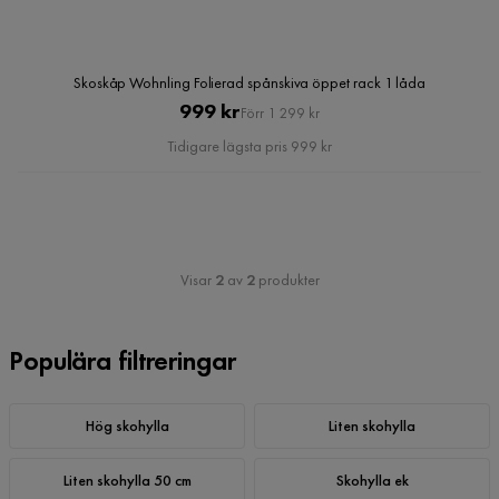
Skoskåp Wohnling Folierad spånskiva öppet rack 1 låda
Pris
Original
999 kr
Förr 1 299 kr
Pris
Tidigare lägsta pris 999 kr
Visar
2
av
2
produkter
Populära filtreringar
Hög skohylla
Liten skohylla
Liten skohylla 50 cm
Skohylla ek