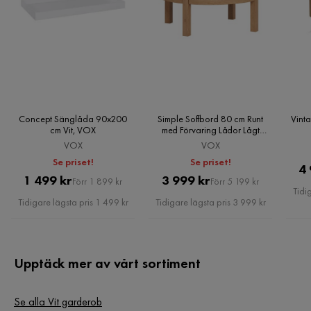
Concept Sänglåda 90x200
Simple Soffbord 80 cm Runt
Vint
cm Vit, VOX
med Förvaring Lådor Lågt
Natur, VOX
VOX
VOX
Se priset!
Se priset!
4 
Pris
Original
Pris
Original
1 499 kr
3 999 kr
Förr 1 899 kr
Förr 5 199 kr
Tidi
Pris
Pris
Tidigare lägsta pris 1 499 kr
Tidigare lägsta pris 3 999 kr
Upptäck mer av vårt sortiment
Se alla Vit garderob