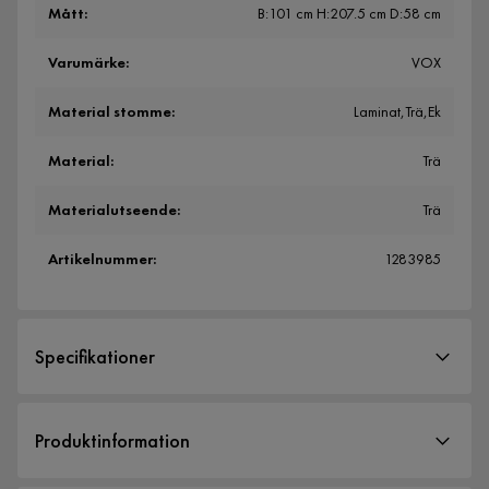
Mått
:
B:101 cm H:207.5 cm D:58 cm
Varumärke
:
VOX
Material stomme
:
Laminat,Trä,Ek
Material
:
Trä
Materialutseende
:
Trä
Artikelnummer
:
1283985
Specifikationer
Artikelnummer:
1283985
Produktinformation
Storlek