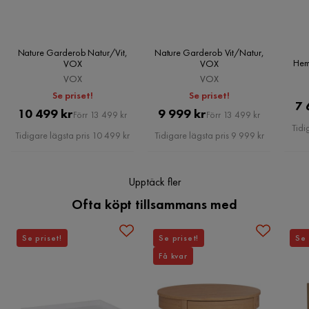
Färg
Vit,Natur
Förvara dina kläder på ett snyggt och organiserat sätt med
Nature Garderob Vit/Natur från VOX.
Färgnamn
Natur
Nature Garderob Natur/Vit,
Nature Garderob Vit/Natur,
Hem
VOX
VOX
Montering krävs
Ja
VOX
VOX
Se priset!
Se priset!
Serie
Nature
7 
Pris
Original
Pris
Original
10 499 kr
9 999 kr
Förr 13 499 kr
Förr 13 499 kr
Tidi
Pris
Pris
Tidigare lägsta pris 10 499 kr
Tidigare lägsta pris 9 999 kr
Upptäck fler
Ofta köpt tillsammans med
Se priset!
Se priset!
Se 
Få kvar