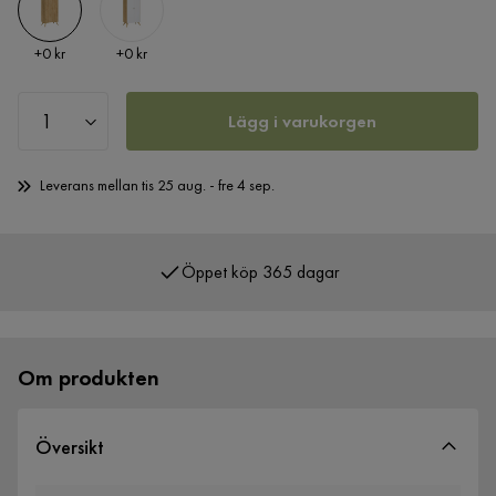
Pris
Pris
+
0 kr
+
0 kr
Lägg i varukorgen
Leverans mellan tis 25 aug. - fre 4 sep.
Öppet köp 365 dagar
Över 400 000 nöjda kunder
Om produkten
Översikt