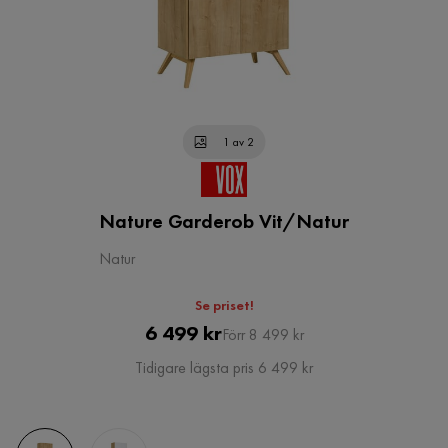
1 av 2
Nature Garderob Vit/Natur
Natur
Se priset!
Pris
Original
6 499 kr
Förr 8 499 kr
Pris
Tidigare lägsta pris 6 499 kr