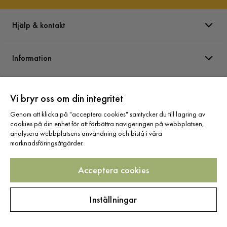
Hjälp & kontakt
Information
Varumärken
Vi bryr oss om din integritet
Genom att klicka på "acceptera cookies" samtycker du till lagring av
Sortiment
cookies på din enhet för att förbättra navigeringen på webbplatsen,
analysera webbplatsens användning och bistå i våra
marknadsföringsåtgärder.
Acceptera cookies
Följ oss
Inställningar
Copyright © 2025 Home Furnishing Nordic AB