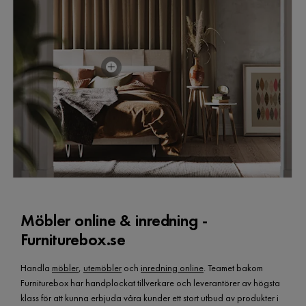
Pris
11 999 kr
Möbler online & inredning -
Furniturebox.se
Handla
möbler
,
utemöbler
och
inredning online
. Teamet bakom
Furniturebox har handplockat tillverkare och leverantörer av högsta
klass för att kunna erbjuda våra kunder ett stort utbud av produkter i