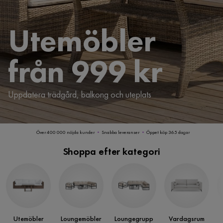
Utemöbler
från 999 kr
Uppdatera trädgård, balkong och uteplats
Över 400 000 nöjda kunder
•
Snabba leveranser
•
Öppet köp 365 dagar
Shoppa efter kategori
Utemöbler
Loungemöbler
Loungegrupp
Vardagsrum