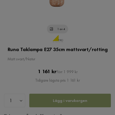
1 av 4
Runa Taklampa E27 35cm mattsvart/rotting
Matt svart/Natur
Pris
Original
1 161 kr
Förr 1 999 kr
Pris
Tidigare lägsta pris 1 161 kr
Lägg i varukorgen