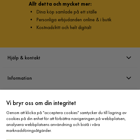
Allt detta och mycket mer:
•
Dina köp samlade på ett ställe
•
Personliga erbjudanden online & i butik
•
Kostnadsfritt och helt digitalt
Hjälp & kontakt
Information
Varumärken
Vi bryr oss om din integritet
Genom att klicka på "acceptera cookies" samtycker du till lagring av
Sortiment
cookies på din enhet för att förbättra navigeringen på webbplatsen,
analysera webbplatsens användning och bistå i våra
marknadsföringsåtgärder.