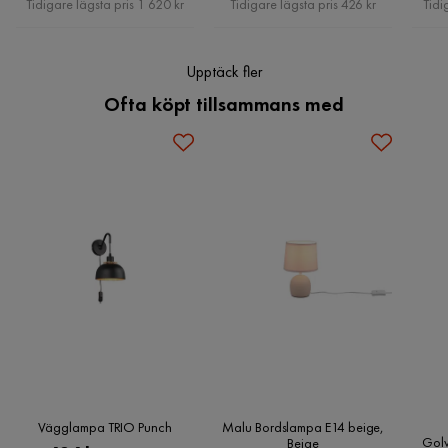
Tidigare lägsta pris 1 620 kr
Tidigare lägsta pris 426 kr
Tidi
Stil
Bohem
Upptäck fler
Lamptyp
Nätlampa
Ofta köpt tillsammans med
Ljusfärg
Varmvit
Färgtemperatur
3000
Serie
Runa
Inomhusbruk
Ja
Vägglampa TRIO Punch
Malu Bordslampa E14 beige,
Golv
Beige