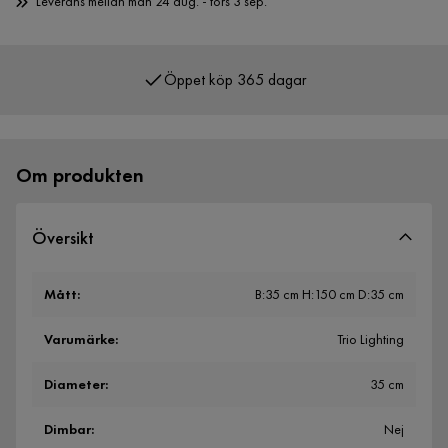
Leverans mellan mån 24 aug. - tors 3 sep.
Öppet köp 365 dagar
Över 400 000 nöjda kunder
Om produkten
Översikt
Mått
:
B:35 cm H:150 cm D:35 cm
Varumärke
:
Trio Lighting
Diameter
:
35 cm
Dimbar
:
Nej