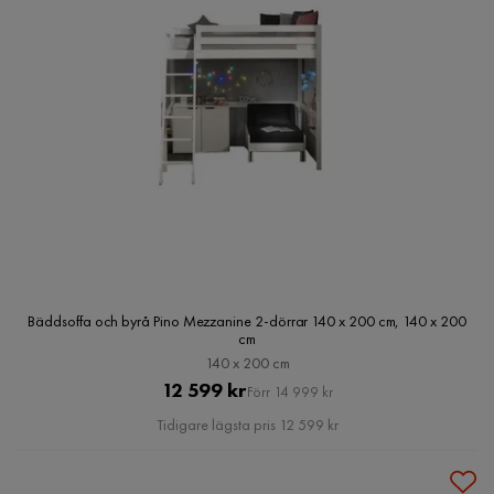
Bäddsoffa och byrå Pino Mezzanine 2-dörrar 140 x 200 cm, 140 x 200
cm
140 x 200 cm
Pris
Original
12 599 kr
Förr 14 999 kr
Pris
Tidigare lägsta pris 12 599 kr