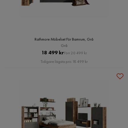
Rathmore Möbelset För Barnrum, Grå
Grå
Pris
Original
18 499 kr
Förr 20 499 kr
Pris
Tidigare lägsta pris 18 499 kr