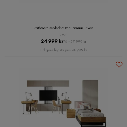
Rathmore Möbelset För Barnrum, Svart
Svart
Pris
Original
24 999 kr
Förr 27 999 kr
Pris
Tidigare lägsta pris 24 999 kr