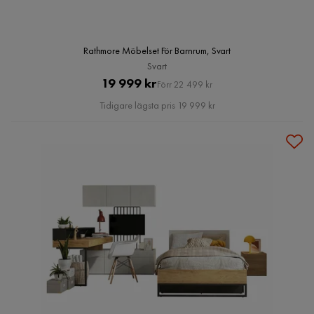
Rathmore Möbelset För Barnrum, Svart
Svart
Pris
Original
19 999 kr
Förr 22 499 kr
Pris
Tidigare lägsta pris 19 999 kr