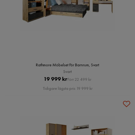
Rathmore Möbelset För Barnrum, Svart
Svart
Pris
Original
19 999 kr
Förr 22 499 kr
Pris
Tidigare lägsta pris 19 999 kr