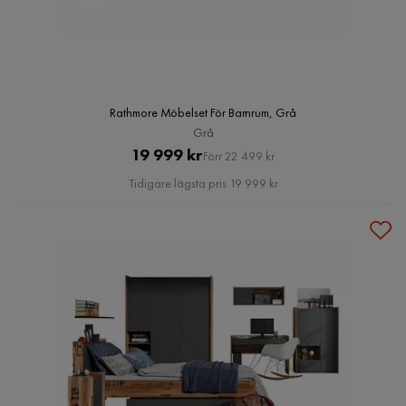
Rathmore Möbelset För Barnrum, Grå
Grå
Pris
Original
19 999 kr
Förr 22 499 kr
Pris
Tidigare lägsta pris 19 999 kr