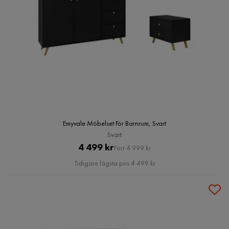
Emyvale Möbelset För Barnrum, Svart
Svart
Pris
Original
4 499 kr
Förr 4 999 kr
Pris
Tidigare lägsta pris 4 499 kr