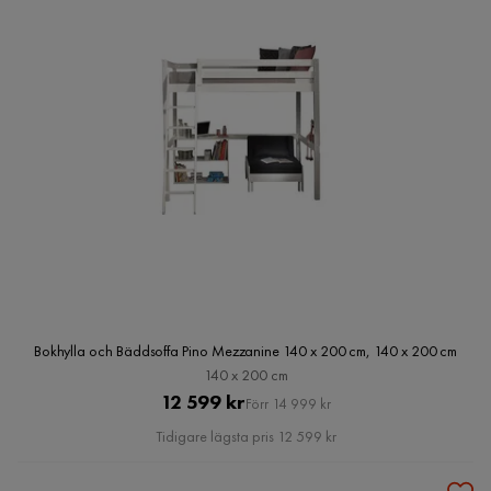
Bokhylla och Bäddsoffa Pino Mezzanine 140 x 200 cm, 140 x 200 cm
140 x 200 cm
Pris
Original
12 599 kr
Förr 14 999 kr
Pris
Tidigare lägsta pris 12 599 kr