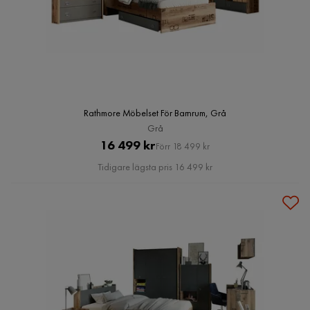
Rathmore Möbelset För Barnrum, Grå
Grå
Pris
Original
16 499 kr
Förr 18 499 kr
Pris
Tidigare lägsta pris 16 499 kr