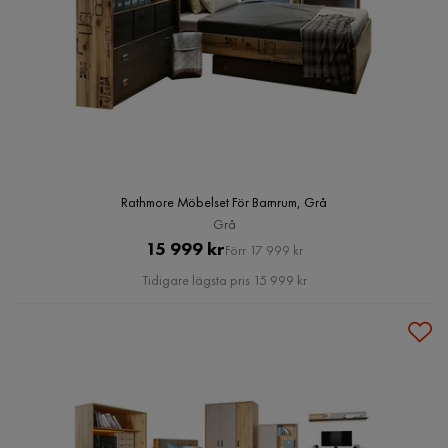
Rathmore Möbelset För Barnrum, Grå
Grå
Pris
Original
15 999 kr
Förr 17 999 kr
Pris
Tidigare lägsta pris 15 999 kr