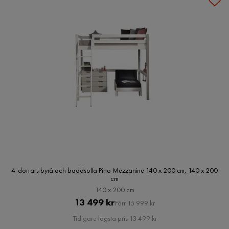
4-dörrars byrå och bäddsoffa Pino Mezzanine 140 x 200 cm, 140 x 200
cm
140 x 200 cm
Pris
Original
13 499 kr
Förr 15 999 kr
Pris
Tidigare lägsta pris 13 499 kr