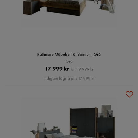
Rathmore Möbelset För Barnrum, Grå
Grå
Pris
Original
17 999 kr
Förr 19 999 kr
Pris
Tidigare lägsta pris 17 999 kr