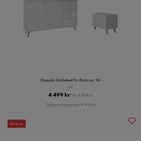
Emyvale Möbelset För Barnrum, Vit
Vit
Pris
Original
4 499 kr
Förr 4 999 kr
Pris
Tidigare lägsta pris 4 499 kr
Få kvar