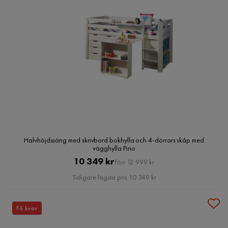
Halvhöjdssäng med skrivbord bokhylla och 4-dörrars skåp med
vägghylla Pino
Pris
Original
10 349 kr
Förr 12 999 kr
Pris
Tidigare lägsta pris 10 349 kr
Få kvar