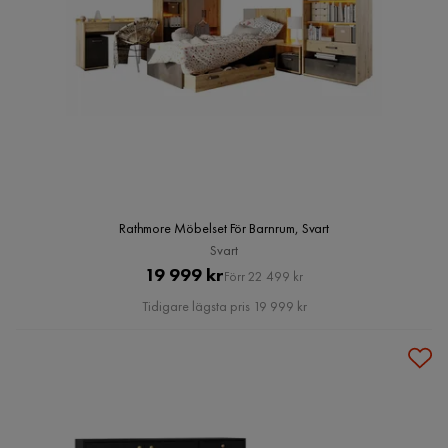
Rathmore Möbelset För Barnrum, Svart
Svart
Pris
Original
19 999 kr
Förr 22 499 kr
Pris
Tidigare lägsta pris 19 999 kr