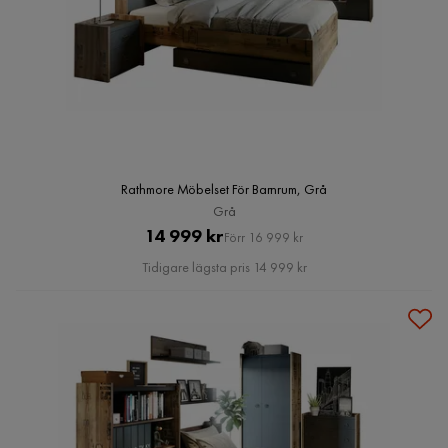
Rathmore Möbelset För Barnrum, Grå
Grå
Pris
Original
14 999 kr
Förr 16 999 kr
Pris
Tidigare lägsta pris 14 999 kr