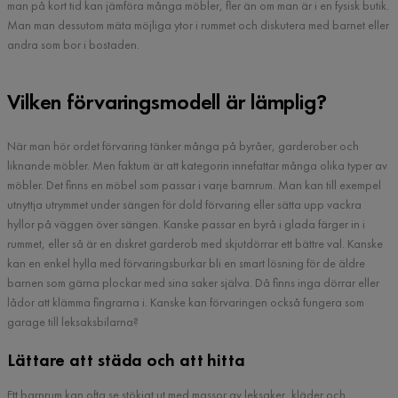
man på kort tid kan jämföra många möbler, fler än om man är i en fysisk butik.
Man man dessutom mäta möjliga ytor i rummet och diskutera med barnet eller
andra som bor i bostaden.
Vilken förvaringsmodell är lämplig?
När man hör ordet förvaring tänker många på byråer, garderober och
liknande möbler. Men faktum är att kategorin innefattar många olika typer av
möbler. Det finns en möbel som passar i varje barnrum. Man kan till exempel
utnyttja utrymmet under sängen för dold förvaring eller sätta upp vackra
hyllor på väggen över sängen. Kanske passar en byrå i glada färger in i
rummet, eller så är en diskret garderob med skjutdörrar ett bättre val. Kanske
kan en enkel hylla med förvaringsburkar bli en smart lösning för de äldre
barnen som gärna plockar med sina saker själva. Då finns inga dörrar eller
lådor att klämma fingrarna i. Kanske kan förvaringen också fungera som
garage till leksaksbilarna?
Lättare att städa och att hitta
Ett barnrum kan ofta se stökigt ut med massor av leksaker, kläder och