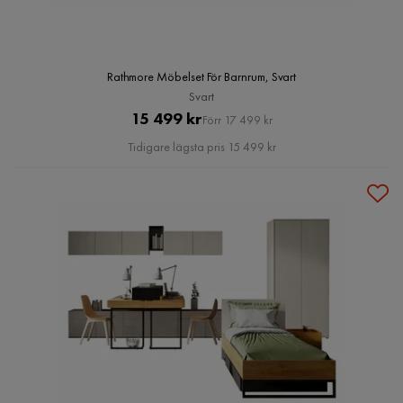
Rathmore Möbelset För Barnrum, Svart
Svart
Pris
Original
15 499 kr
Förr 17 499 kr
Pris
Tidigare lägsta pris 15 499 kr