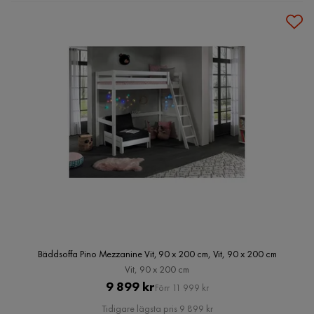
Bäddsoffa Pino Mezzanine Vit, 90 x 200 cm, Vit, 90 x 200 cm
Vit, 90 x 200 cm
Pris
Original
9 899 kr
Förr 11 999 kr
Pris
Tidigare lägsta pris 9 899 kr