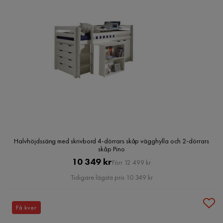
Halvhöjdssäng med skrivbord 4-dörrars skåp vägghylla och 2-dörrars
skåp Pino
Pris
Original
10 349 kr
Förr 12 499 kr
Pris
Tidigare lägsta pris 10 349 kr
Få kvar