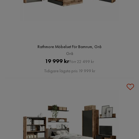
Rathmore Möbelset För Barnrum, Grå
Grå
Pris
Original
19 999 kr
Förr 22 499 kr
Pris
Tidigare lägsta pris 19 999 kr