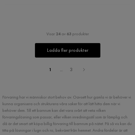
Visar
24
av
63
produkter
Ladda fler produkter
1
...
3
Förvaring har vi människor stort behov av. Oavsett hur gamla vi är behöver vi
kunna organisera och strukturera våra saker för att lätt hitta dem när vi
behöver dem. Till ett barnrum kan det vara svårt att veta vilken
förvaringslösning som passar, eller vilken inredningsstil som är lämplig och
då är det smart att köpa billig förvaring till barnrum på nätet. På så vis kan du
titta på lösningar i lugn och ro, bekvämt från hemmet. Andra fördelar är att