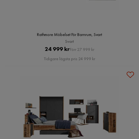
Rathmore Möbelset För Barnrum, Svart
Svart
Pris
Original
24 999 kr
Förr 27 999 kr
Pris
Tidigare lägsta pris 24 999 kr