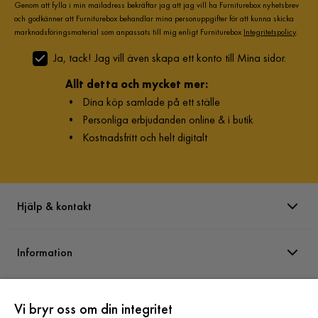
Genom att fylla i min mailadress bekräftar jag att jag vill ha Furniturebox nyhetsbrev
och godkänner att Furniturebox behandlar mina personuppgifter för att kunna skicka
marknadsföringsmaterial som anpassats till mig enligt Furniturebox
Integritetspolicy
.
Ja, tack! Jag vill även skapa ett konto till Mina sidor.
Allt detta och mycket mer:
•
Dina köp samlade på ett ställe
•
Personliga erbjudanden online & i butik
•
Kostnadsfritt och helt digitalt
Hjälp & kontakt
Information
Varumärken
Vi bryr oss om din integritet