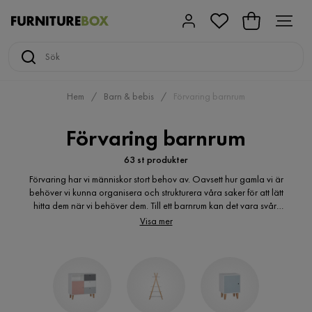
Hem
Barn & bebis
Förvaring barnrum
Förvaring barnrum
63 st produkter
Förvaring har vi människor stort behov av. Oavsett hur gamla vi är
behöver vi kunna organisera och strukturera våra saker för att lätt
hitta dem när vi behöver dem. Till ett barnrum kan det vara svårt
att veta vilken förvaringslösning som passar, eller vilken
Visa mer
inredningsstil som är lämplig och då är det smart att köpa billig
förvaring till barnrum på nätet. På så vis kan du titta på lösningar i
lugn och ro, bekvämt från hemmet. Andra fördelar är att man på
kort tid kan jämföra många möbler, fler än om man är i en fysisk
butik. Man man dessutom mäta möjliga ytor i rummet och
diskutera med barnet eller andra som bor i bostaden.