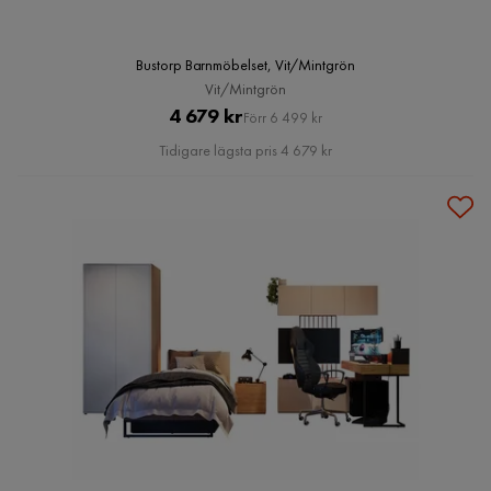
Bustorp Barnmöbelset, Vit/Mintgrön
Vit/Mintgrön
Pris
Original
4 679 kr
Förr 6 499 kr
Pris
Tidigare lägsta pris 4 679 kr