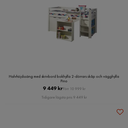
Halvhöjdssäng med skrivbord bokhylla 2-dörrars skåp och vägghylla
Pino
Pris
Original
9 449 kr
Förr 10 999 kr
Pris
Tidigare lägsta pris 9 449 kr