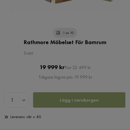
1 av 10
Rathmore Möbelset För Barnrum
Svart
Pris
Original
19 999 kr
Förr 22 499 kr
Pris
Tidigare lägsta pris 19 999 kr
Lägg i varukorgen
Leverans: okt. v. 40