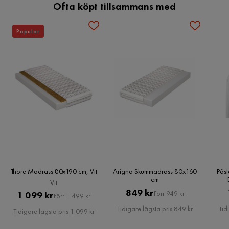
Ofta köpt tillsammans med
Populär
Thore Madrass 80x190 cm, Vit
Arigna Skummadrass 80x160
Påsl
cm
Vit
Pris
Original
849 kr
Pris
Original
1 099 kr
Förr 949 kr
Förr 1 499 kr
Pris
Pris
Tidigare lägsta pris 849 kr
Tid
Tidigare lägsta pris 1 099 kr