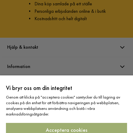
•
Dina köp samlade på ett ställe
•
Personliga erbjudanden online & i butik
•
Kostnadsfritt och helt digitalt
Hjälp & kontakt
Information
Varumärken
Vi bryr oss om din integritet
Genom att klicka på "acceptera cookies" samtycker du till lagring av
cookies på din enhet för att förbättra navigeringen på webbplatsen,
Sortiment
analysera webbplatsens användning och bistå i våra
marknadsföringsåtgärder.
Acceptera cookies