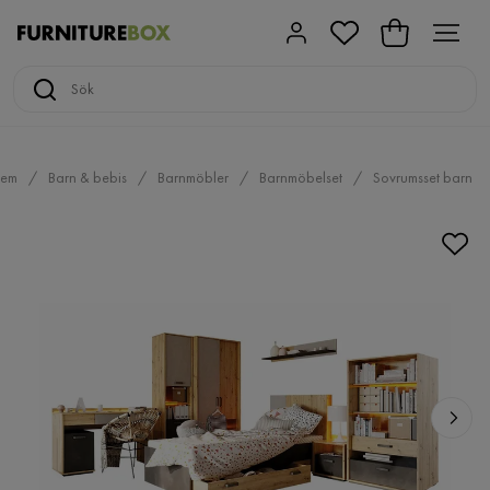
em
Barn & bebis
Barnmöbler
Barnmöbelset
Sovrumsset barn