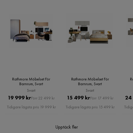
Vill du förenkla din leverans ytterligare? Vi har flera
tilläggstjänster som exempelvis kvällsleverans och inbärning
Kundservice
som du kan välja i kassan. Om inga tillvalstjänster visas, kan
vi tyvärr inte erbjuda dessa för ditt postnummer och valda
produkter.
Läs våra
Köpvillkor
för mer information.
Rathmore Möbelset För
Rathmore Möbelset För
R
Barnrum, Svart
Barnrum, Svart
Svart
Svart
Pris
Original
Pris
Original
19 999 kr
15 499 kr
24
Förr 22 499 kr
Förr 17 499 kr
Pris
Pris
Tidigare lägsta pris 19 999 kr
Tidigare lägsta pris 15 499 kr
Tidig
Upptäck fler