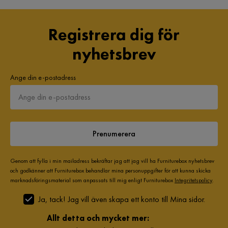
Typ av modul
Divan
Registrera dig för
nyhetsbrev
Ange din e-postadress
Prenumerera
Genom att fylla i min mailadress bekräftar jag att jag vill ha Furniturebox nyhetsbrev
och godkänner att Furniturebox behandlar mina personuppgifter för att kunna skicka
marknadsföringsmaterial som anpassats till mig enligt Furniturebox
Integritetspolicy
.
Ja, tack! Jag vill även skapa ett konto till Mina sidor.
Allt detta och mycket mer: