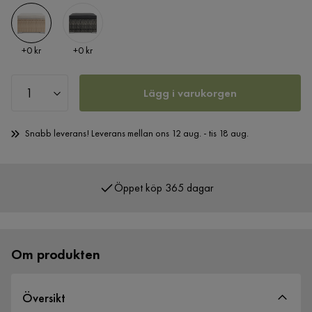
Pris
Pris
+
0 kr
+
0 kr
Lägg i varukorgen
Snabb leverans! Leverans mellan ons 12 aug. - tis 18 aug.
Öppet köp 365 dagar
Över 400 000 nöjda kunder
Om produkten
Översikt