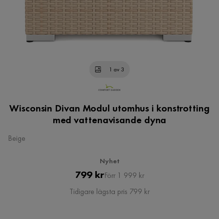
1 av 3
Wisconsin Divan Modul utomhus i konstrotting
med vattenavisande dyna
Beige
Nyhet
Pris
Original
799 kr
Förr 1 999 kr
Pris
Tidigare lägsta pris 799 kr