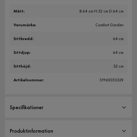
Mått
:
B:64 cm H:32 cm D:64 cm
Varumärke
:
Comfort Garden
Sittbredd
:
64 cm
Sittdjup
:
64 cm
Sitthöjd
:
32 cm
Artikelnummer
:
SYN0050329
Specifikationer
Artikelnummer:
SYN0050329
Produktinformation
Storlek