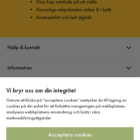
•
Dina köp samlade på ett ställe
•
Personliga erbjudanden online & i butik
•
Kostnadsfritt och helt digitalt
Hjälp & kontakt
Information
Varumärken
Vi bryr oss om din integritet
Genom att klicka på "acceptera cookies" samtycker du till lagring av
cookies på din enhet för att förbättra navigeringen på webbplatsen,
Sortiment
analysera webbplatsens användning och bistå i våra
marknadsföringsåtgärder.
Acceptera cookies