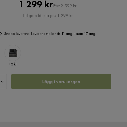
Pris
Original
1 299 kr
Förr 2 599 kr
Pris
Tidigare lägsta pris 1 299 kr
Snabb leverans! Leverans mellan tis 11 aug. - mån 17 aug.
Pris
+
0 kr
Lägg i varukorgen