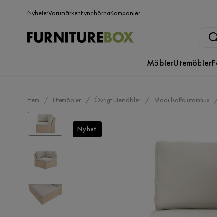
Nyheter
Varumärken
Fyndhörna
Kampanjer
Möbler
Utemöbler
F
Hem
Utemöbler
Övrigt utemöbler
Modulsoffa utomhus
Nyhet