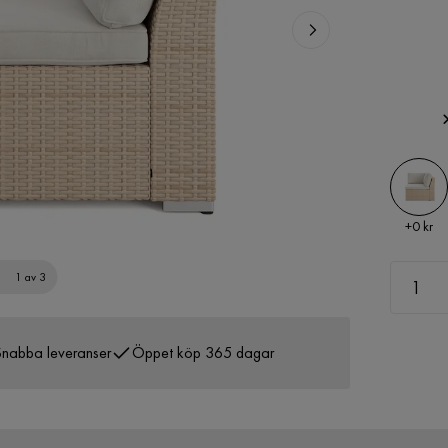
Pris
+
0 kr
1 av 3
nabba leveranser
Öppet köp 365 dagar