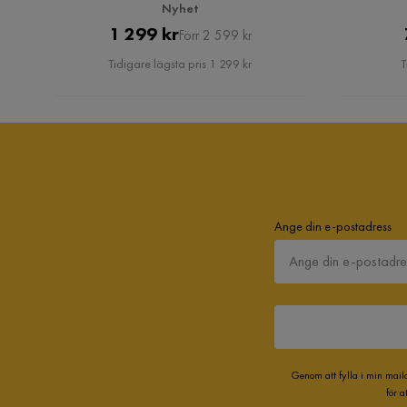
Nyhet
Pris
Original
1 299 kr
Förr 2 599 kr
Pris
Tidigare lägsta pris 1 299 kr
T
Ange din e-postadress
Genom att fylla i min mail
för 