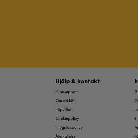
Hjälp & kontakt
I
Kundsupport
Gu
Om ditt köp
O
Köpvillkor
J
Cookiepolicy
Bl
Integritetspolicy
M
Återkallelser
P