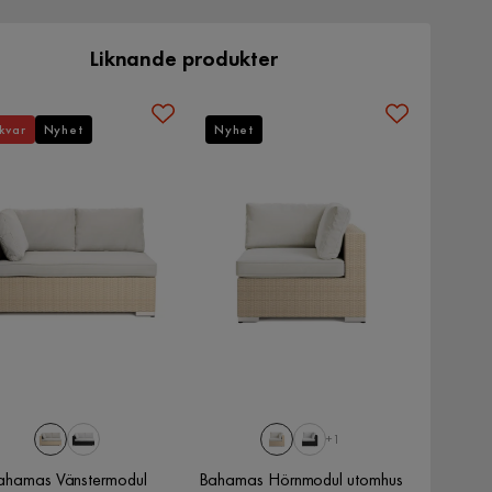
Liknande produkter
kvar
Nyhet
Nyhet
+1
ahamas Vänstermodul
Bahamas Hörnmodul utomhus