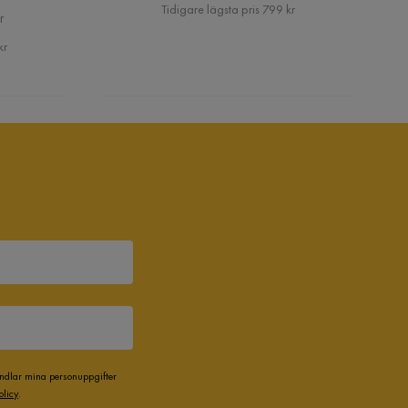
Pris
Tidigare lägsta pris 799 kr
r
kr
andlar mina personuppgifter
olicy
.