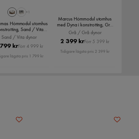
+1
Marcus Hörnmodul utomhus
mas Hörnmodul utomhus
med Dyna i konstrotting, Grå
onstrotting, Sand / Vita
/ Grå dynor
Grå / Grå dynor
dynor
Sand / Vita dynor
Pris
Original
2 399 kr
Förr 5 399 kr
Pris
Original
 799 kr
Förr 4 999 kr
Pris
Tidigare lägsta pris 2 399 kr
Pris
igare lägsta pris 1 799 kr