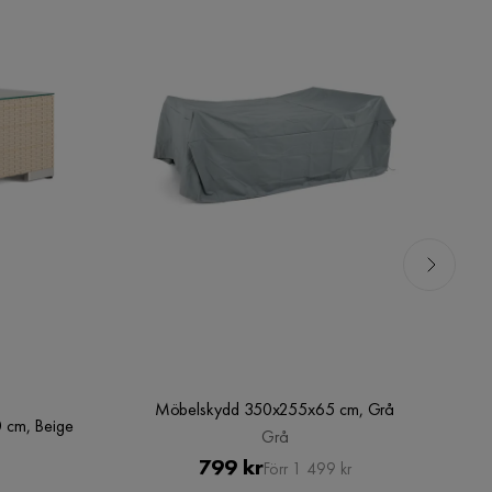
Möbelskydd 350x255x65 cm, Grå
 cm, Beige
Grå
Pris
Original
799 kr
Förr 1 499 kr