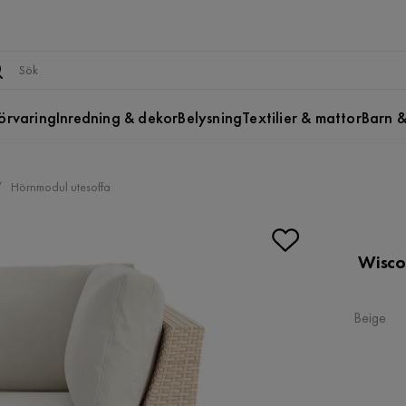
örvaring
Inredning & dekor
Belysning
Textilier & mattor
Barn &
Hörnmodul utesoffa
Wisco
Beige