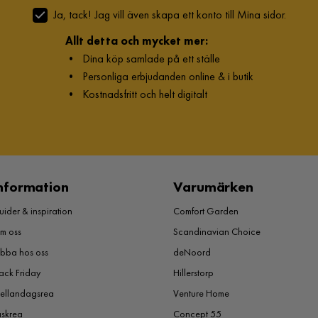
Ja, tack! Jag vill även skapa ett konto till Mina sidor.
Allt detta och mycket mer:
•
Dina köp samlade på ett ställe
•
Personliga erbjudanden online & i butik
•
Kostnadsfritt och helt digitalt
nformation
Varumärken
ider & inspiration
Comfort Garden
m oss
Scandinavian Choice
obba hos oss
deNoord
ack Friday
Hillerstorp
ellandagsrea
Venture Home
åskrea
Concept 55