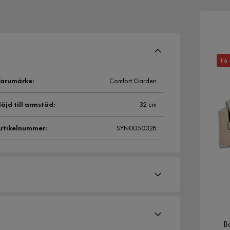
Få 
arumärke
:
Comfort Garden
öjd till armstöd
:
32 cm
rtikelnummer
:
SYN0050328
B