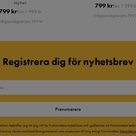
Nyhet
Pris
Original
799 kr
Förr 1 599 k
Pris
Original
799 kr
Förr 1 999 kr
Pris
Tidigare lägsta pris 799 
Pris
idigare lägsta pris 799 kr
Registrera dig för nyhetsbrev
Prenumerera
adress bekräftar jag att jag vill ha Furniturebox nyhetsbrev och godkänner att Furniturebox beh
att kunna skicka marknadsföringsmaterial som anpassats till mig enligt Furniturebox
Integritetsp