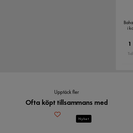
tvättbart i max 30 grader. Använd inte sköljmedel.
1
stnar rekommenderar vi att du regelbundet torkar av
 då höga temperaturer kan få det att smälta.
Baha
Avtagbar klädsel
Ja
i k
iniumytan på benen med en mjuk trasa och vatten.
jutbar uteplats. Möblerna finns i flera olika
1
m passar just dig och din utemiljö. Välj mellan
Tid
Färgnamn
Beige
Bruk
Utomhus
Tvättråd
Handtvätt
Upptäck fler
Väderbeständighet
Vattenresistent
Ofta köpt tillsammans med
Serie
Wisconsin
Verified by Trustvoice
Nyhet