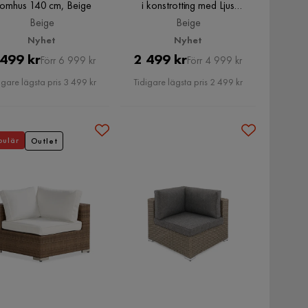
tomhus 140 cm, Beige
i konstrotting med Ljus
vattenavisande dyna, Beige
Beige
Beige
Nyhet
Nyhet
Pris
Original
Pris
Original
 499 kr
2 499 kr
Förr 6 999 kr
Förr 4 999 kr
Pris
Pris
igare lägsta pris 3 499 kr
Tidigare lägsta pris 2 499 kr
pulär
Outlet