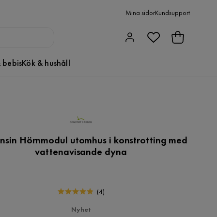
Mina sidor
Kundsupport
 bebis
Kök & hushåll
nsin Hörnmodul utomhus i konstrotting med
vattenavisande dyna
(
4
)
Nyhet