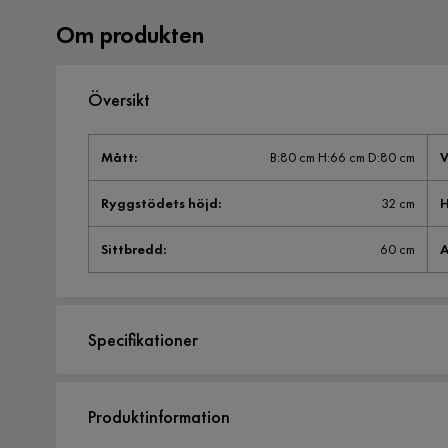
Om produkten
Översikt
Mått
:
B:80 cm H:66 cm D:80 cm
V
Ryggstödets höjd
:
32 cm
H
Sittbredd
:
60 cm
A
Specifikationer
Artikelnummer:
SYN0050328
Produktinformation
Storlek