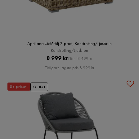
Apriliana Utefåtölj 2-pack, Konstrotting/Ljusbrun
Konstrotting/Ljusbrun
Pris
Original
8 999 kr
Förr 13 499 kr
Pris
Tidigare lägsta pris 8 999 kr
Se priset!
Outlet