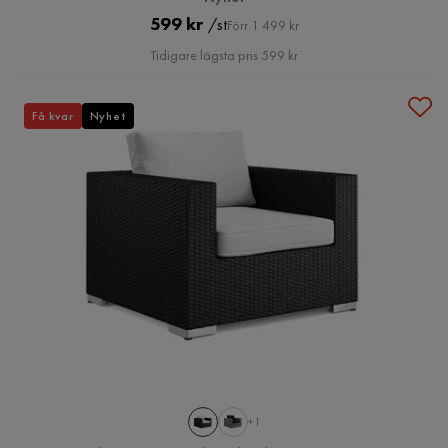
Pris
Original
599 kr
/st
Förr 1 499 kr
Pris
Tidigare lägsta pris 599 kr
Få kvar
Nyhet
+1