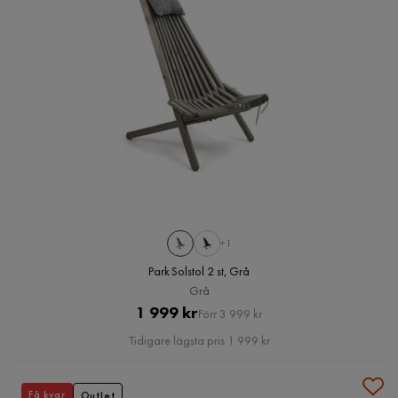
+1
Park Solstol 2 st, Grå
Grå
Pris
Original
1 999 kr
Förr 3 999 kr
Pris
Tidigare lägsta pris 1 999 kr
Få kvar
Outlet