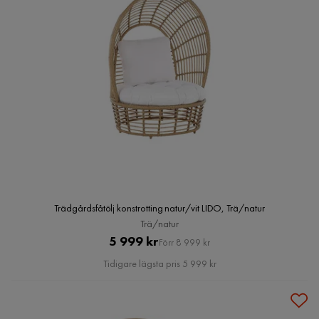
Trädgårdsfåtölj konstrotting natur/vit LIDO, Trä/natur
Trä/natur
Pris
Original
5 999 kr
Förr 8 999 kr
Pris
Tidigare lägsta pris 5 999 kr