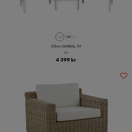
+1
Olivo Utefåtölj, Vit
Vit
Pris
4 399 kr