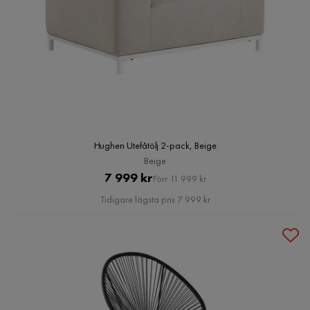
Hughen Utefåtölj 2-pack, Beige
Beige
Pris
Original
7 999 kr
Förr 11 999 kr
Pris
Tidigare lägsta pris 7 999 kr