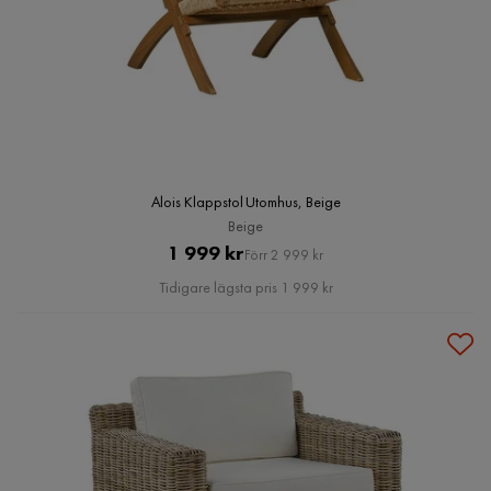
Alois Klappstol Utomhus, Beige
Beige
Pris
Original
1 999 kr
Förr 2 999 kr
Pris
Tidigare lägsta pris 1 999 kr