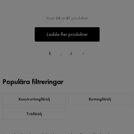
Visar
24
av
81
produkter
Ladda fler produkter
1
...
4
Populära filtreringar
Konstrottingfåtölj
Rottingfåtölj
Träfåtölj