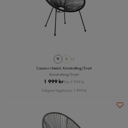
+2
Cayaco Utestol, Konstrotting/Svart
Konstrotting/Svart
Pris
Original
1 999 kr
Förr 2 999 kr
Pris
Tidigare lägsta pris 1 999 kr