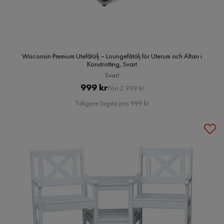
Wisconsin Premium Utefåtölj – Loungefåtölj för Uterum och Altan i
Konstrotting, Svart
Svart
Pris
Original
999 kr
Förr 2 999 kr
Pris
Tidigare lägsta pris 999 kr