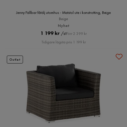
Jenny Fällbar fåtölj utomhus - Matstol ute i konstrotting, Beige
Beige
Nyhet
Pris
Original
1 199 kr
/st
Förr 2 399 kr
Pris
Tidigare lägsta pris 1 199 kr
Outlet