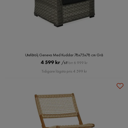
Utefåtölj Geneva Med Kuddar 78x75x78 cm Grå
Pris
Original
4 599 kr
/st
Förr 6 999 kr
Pris
Tidigare lägsta pris 4 599 kr