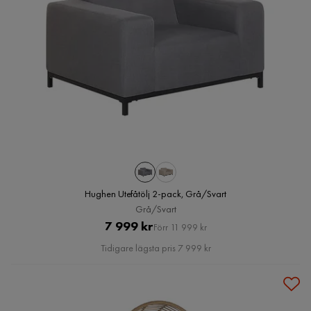
Hughen Utefåtölj 2-pack, Grå/Svart
Grå/Svart
Pris
Original
7 999 kr
Förr 11 999 kr
Pris
Tidigare lägsta pris 7 999 kr