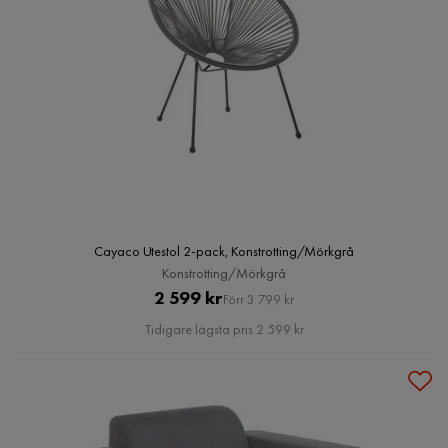
Cayaco Utestol 2-pack, Konstrotting/Mörkgrå
Konstrotting/Mörkgrå
Pris
Original
2 599 kr
Förr 3 799 kr
Pris
Tidigare lägsta pris 2 599 kr