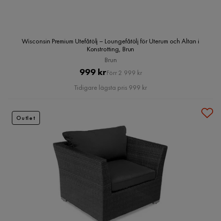
Wisconsin Premium Utefåtölj – Loungefåtölj för Uterum och Altan i
Konstrotting, Brun
Brun
Pris
Original
999 kr
Förr 2 999 kr
Pris
Tidigare lägsta pris 999 kr
Outlet