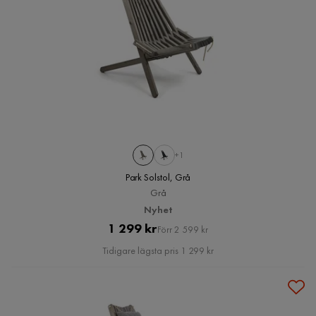
+1
Park Solstol, Grå
Grå
Nyhet
Pris
Original
1 299 kr
Förr 2 599 kr
Pris
Tidigare lägsta pris 1 299 kr