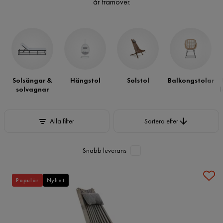
år framöver.
Solsängar &
Hängstol
Solstol
Balkongstolar
solvagnar
l
Sortera efter
Alla filter
Sortera efter
Snabb leverans
Populär
Nyhet