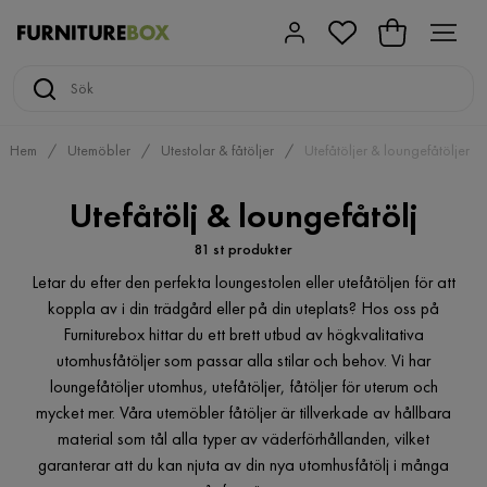
Hem
Utemöbler
Utestolar & fåtöljer
Utefåtöljer & loungefåtöljer
Utefåtölj & loungefåtölj
81 st produkter
Letar du efter den perfekta loungestolen eller utefåtöljen för att
koppla av i din trädgård eller på din uteplats? Hos oss på
Furniturebox hittar du ett brett utbud av högkvalitativa
utomhusfåtöljer som passar alla stilar och behov. Vi har
loungefåtöljer utomhus, utefåtöljer, fåtöljer för uterum och
mycket mer. Våra utemöbler fåtöljer är tillverkade av hållbara
material som tål alla typer av väderförhållanden, vilket
garanterar att du kan njuta av din nya utomhusfåtölj i många