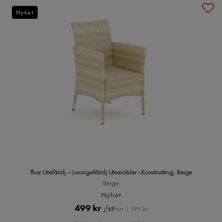
Nyhet
Thor Utefåtölj – Loungefåtölj Utemöbler i Konstrotting, Beige
Beige
Nyhet
Pris
Original
499 kr
/st
Förr 1 199 kr
Pris