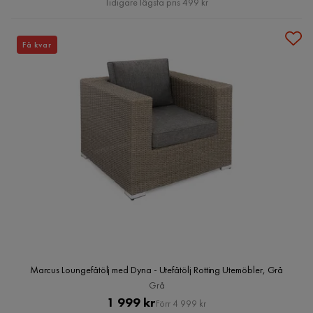
Tidigare lägsta pris 499 kr
Få kvar
Marcus Loungefåtölj med Dyna - Utefåtölj Rotting Utemöbler, Grå
Grå
Pris
Original
1 999 kr
Förr 4 999 kr