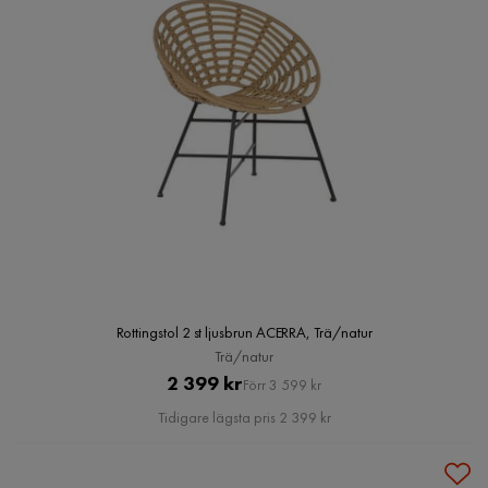
Rottingstol 2 st ljusbrun ACERRA, Trä/natur
Trä/natur
Pris
Original
2 399 kr
Förr 3 599 kr
Pris
Tidigare lägsta pris 2 399 kr