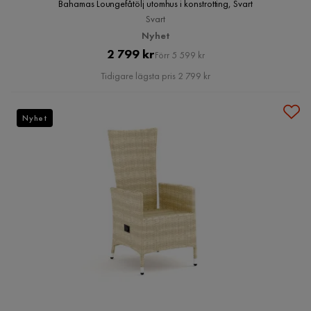
Bahamas Loungefåtölj utomhus i konstrotting, Svart
Svart
Nyhet
Pris
Original
2 799 kr
Förr 5 599 kr
Pris
Tidigare lägsta pris 2 799 kr
Nyhet