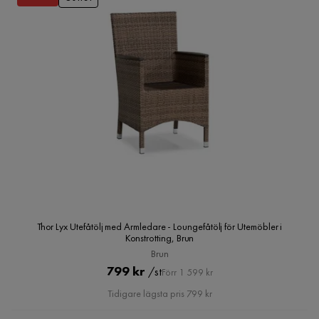
Thor Lyx Utefåtölj med Armledare - Loungefåtölj för Utemöbler i
Konstrotting, Brun
Brun
Pris
Original
799 kr
/st
Förr 1 599 kr
Pris
Tidigare lägsta pris 799 kr