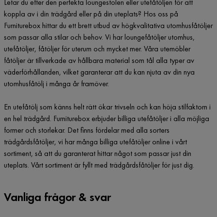
Letar du efter den perfekta loungestolen eller utefåtöljen för att
koppla av i din trädgård eller på din uteplats? Hos oss på
Furniturebox hittar du ett brett utbud av högkvalitativa utomhusfåtöljer
som passar alla stilar och behov. Vi har loungefåtöljer utomhus,
utefåtöljer, fåtöljer för uterum och mycket mer. Våra utemöbler
fåtöljer är tillverkade av hållbara material som tål alla typer av
väderförhållanden, vilket garanterar att du kan njuta av din nya
utomhusfåtölj i många år framöver.
En utefåtölj som känns helt rätt ökar trivseln och kan höja stilfaktorn i
en hel trädgård. Furniturebox erbjuder billiga utefåtöljer i alla möjliga
former och storlekar. Det finns fördelar med alla sorters
trädgårdsfåtöljer, vi har många billiga utefåtöljer online i vårt
sortiment, så att du garanterat hittar något som passar just din
uteplats. Vårt sortiment är fyllt med trädgårdsfåtöljer för just dig.
Vanliga frågor & svar