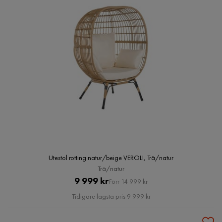
Utestol rotting natur/beige VEROLI, Trä/natur
Trä/natur
Pris
Original
9 999 kr
Förr 14 999 kr
Pris
Tidigare lägsta pris 9 999 kr