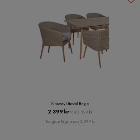
Norway Utestol Beige
Pris
Original
2 399 kr
Förr 3 599 kr
Pris
Tidigare lägsta pris 2 399 kr