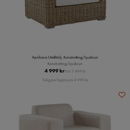
Apriliana Utefåtölj, Konstrotting/Ljusbrun
Konstrotting/Ljusbrun
Pris
Original
4 999 kr
Förr 7 499 kr
Pris
Tidigare lägsta pris 4 999 kr