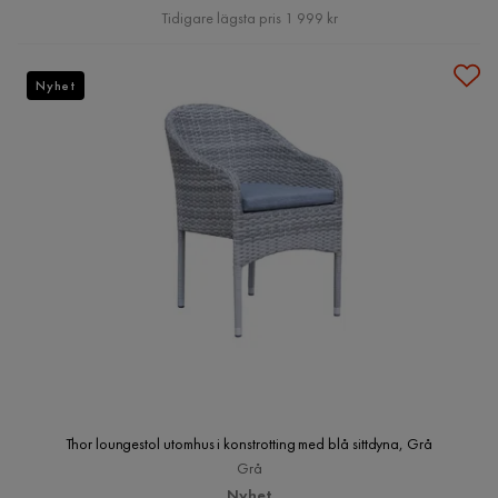
Pris
Tidigare lägsta pris 1 999 kr
Nyhet
Thor loungestol utomhus i konstrotting med blå sittdyna, Grå
Grå
Nyhet