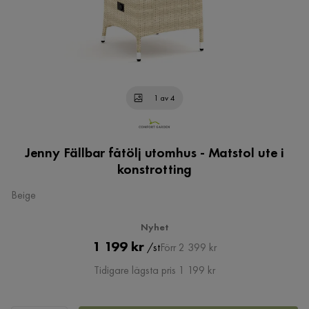
1 av 4
Jenny Fällbar fåtölj utomhus - Matstol ute i
konstrotting
Beige
Nyhet
Pris
Original
1 199 kr
/st
Förr 2 399 kr
Pris
Tidigare lägsta pris 1 199 kr