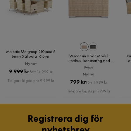
Set J
SJ
Ena benet var trasigt, materialet var uppfläkt, men vi fixade
det själva, för bökigt att skicka tillbaka, annars är det sköna
stolar
3 år sedan
Majestic Matgrupp 210 med 6
Wisconsin Divan Modul
Ja
Jenny Ställbara Fåtöljer
Maria D
utomhus i konstrotting med
Lo
MD
Nyhet
vattenavisande dyna, Beige
Soff
Beige
oc
Pris
Original
9 999 kr
Förr 14 999 kr
Nyhet
Pris
Supernöjd, fin kvalitet. Sköntcmed justerbar rygg.
Tidigare lägsta pris 9 999 kr
Pris
Original
799 kr
Förr 1 999 kr
Pris
3 år sedan
1
Tidigare lägsta pris 799 kr
Petra B
PB
Registrera dig för
Färgen var bra men en av stolarna var olika långa i
nyhetsbrev
stolsbena