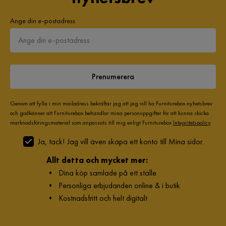
3 år sedan
Ange din e-postadress
Helen A
HA
Härlig stol att sitta och slappa i
Prenumerera
3 år sedan
Genom att fylla i min mailadress bekräftar jag att jag vill ha Furniturebox nyhetsbrev
Susanne B
och godkänner att Furniturebox behandlar mina personuppgifter för att kunna skicka
SB
marknadsföringsmaterial som anpassats till mig enligt Furniturebox
Integritetspolicy
.
Ja, tack! Jag vill även skapa ett konto till Mina sidor.
Har inte börjat använda dom än. Lite rangliga i sin
konstruktion men är en nätt stol.
Allt detta och mycket mer:
•
Dina köp samlade på ett ställe
3 år sedan
•
Personliga erbjudanden online & i butik
•
Kostnadsfritt och helt digitalt
Per
P