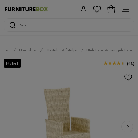
Hem
Utemöbler
Utestolar & fåtöljer
Utefåtöljer & loungefåtöljer
Nyhet
(
48
)