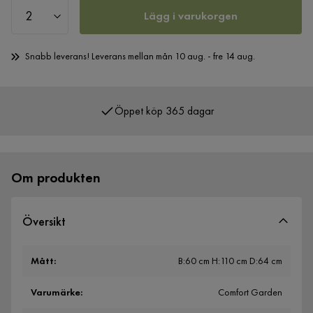
Lägg i varukorgen
Snabb leverans! Leverans mellan mån 10 aug. - fre 14 aug.
Öppet köp 365 dagar
Över 400 000 nöjda kunder
Om produkten
Översikt
Mått
:
B:60 cm H:110 cm D:64 cm
Varumärke
:
Comfort Garden