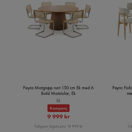
Peyra Matgrupp runt 150 cm Ek med 6
Peyra Förl
Build Matstolar, Ek
me
Ek
Kampanj
Rabatterat
9 999 kr
Pris
Tidigare lägsta pris 14 999 kr
Tid