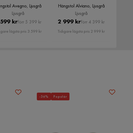
ngstol Avegno, Ljusgrå
Hängstol Alviano, Ljusgrå
Ljusgrå
Ljusgrå
Pris
Original
Pris
Original
 599 kr
2 999 kr
Förr 5 399 kr
Förr 4 399 kr
Pris
Pris
igare lägsta pris 3 599 kr
Tidigare lägsta pris 2 999 kr
-36%
Populär