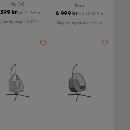
Vit, Grå
Rosa
Pris
Original
 599 kr
Pris
Original
6 999 kr
Förr 5 399 kr
Förr 10 499 kr
Pris
Pris
igare lägsta pris 3 599 kr
Tidigare lägsta pris 6 999 kr