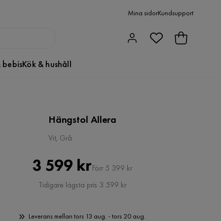
Mina sidor
Kundsupport
 bebis
Kök & hushåll
Hängstol Allera
Vit, Grå
Pris
Original
3 599 kr
Förr 5 399 kr
Pris
Tidigare lägsta pris 3 599 kr
Leverans mellan tors 13 aug. - tors 20 aug.