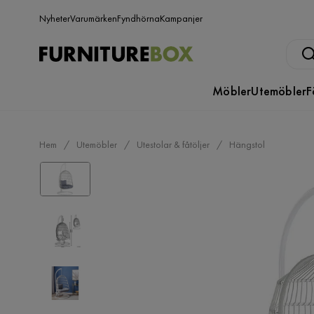
Nyheter
Varumärken
Fyndhörna
Kampanjer
Möbler
Utemöbler
F
Hem
Utemöbler
Utestolar & fåtöljer
Hängstol