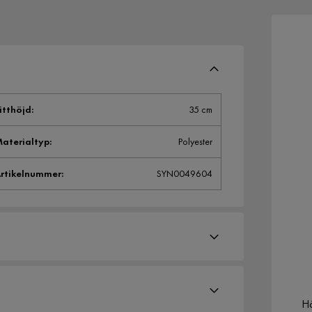
itthöjd
:
35 cm
aterialtyp
:
Polyester
rtikelnummer
:
SYN0049604
Hä