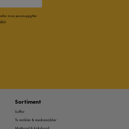
andlar mina personuppgifter
olicy
.
Sortiment
Soffor
Tv-möbler & mediamöbler
Matbord & köksbord