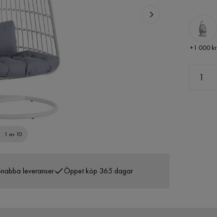
Pris
+
1 000 kr
1 av 10
nabba leveranser
Öppet köp 365 dagar