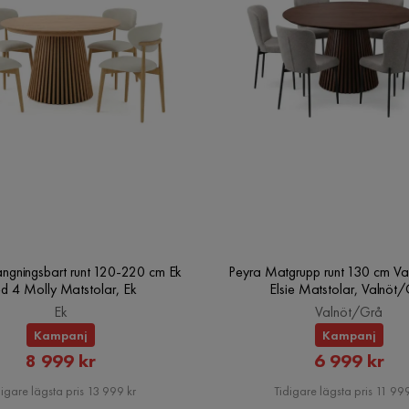
ängningsbart runt 120-220 cm Ek
Peyra Matgrupp runt 130 cm Va
d 4 Molly Matstolar, Ek
Elsie Matstolar, Valnöt
Ek
Valnöt/Grå
Kampanj
Kampanj
Rabatterat
Rabatte
8 999 kr
6 999 kr
Pris
Pris
igare lägsta pris 13 999 kr
Tidigare lägsta pris 11 999