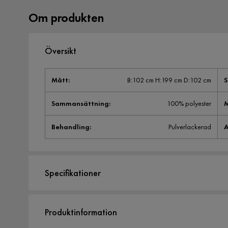
Om produkten
Översikt
Mått
:
B:102 cm H:199 cm D:102 cm
S
Sammansättning
:
100% polyester
M
Behandling
:
Pulverlackerad
A
Specifikationer
Artikelnummer:
SYN0049604
Produktinformation
Storlek