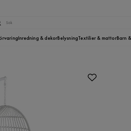
örvaring
Inredning & dekor
Belysning
Textilier & mattor
Barn &