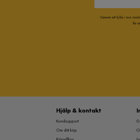
Genom att fylla i min mail
för 
Hjälp & kontakt
I
Kundsupport
Gu
Om ditt köp
O
Köpvillkor
J