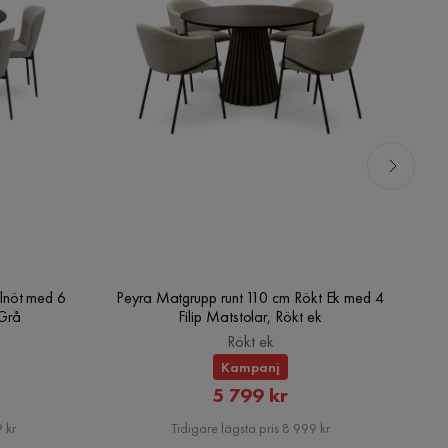
lnöt med 6
Peyra Matgrupp runt 110 cm Rökt Ek med 4
V
/Grå
Filip Matstolar, Rökt ek
Rökt ek
Kampanj
rat
Rabatterat
5 799 kr
Pris
 kr
Tidigare lägsta pris 8 999 kr