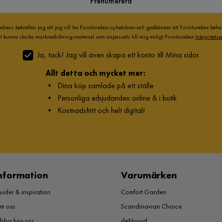
Prenumerera
adress bekräftar jag att jag vill ha Furniturebox nyhetsbrev och godkänner att Furniturebox beh
att kunna skicka marknadsföringsmaterial som anpassats till mig enligt Furniturebox
Integritetsp
Ja, tack! Jag vill även skapa ett konto till Mina sidor.
Allt detta och mycket mer:
•
Dina köp samlade på ett ställe
•
Personliga erbjudanden online & i butik
•
Kostnadsfritt och helt digitalt
nformation
Varumärken
ider & inspiration
Comfort Garden
m oss
Scandinavian Choice
obba hos oss
deNoord