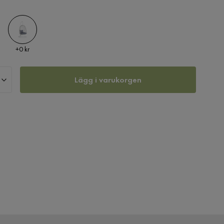
Pris
+
0 kr
Lägg i varukorgen