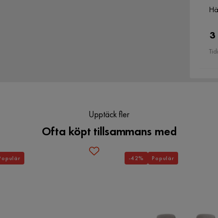
Hä
3
Tid
Upptäck fler
Ofta köpt tillsammans med
Populär
-42%
Populär