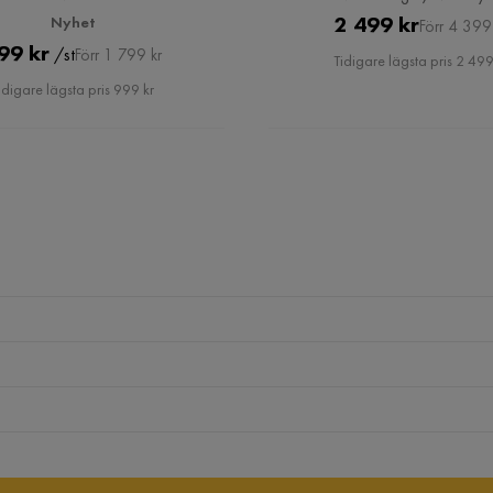
Pris
Original
2 499 kr
Nyhet
Förr 4 399
Pris
Original
99 kr
Pris
/st
Förr 1 799 kr
Tidigare lägsta pris 2 499
Pris
idigare lägsta pris 999 kr