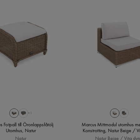
+1
 Fotpall till Öronlappsfåtölj
Marcus Mittmodul utomhus me
Utomhus, Natur
Konstrotting, Natur Beige / V
Natur
Natur Beige / Vita dyn