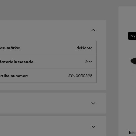
Ny
arumärke
:
deNoord
aterialutseende
:
Sten
rtikelnummer
:
SYN0050398
Tun