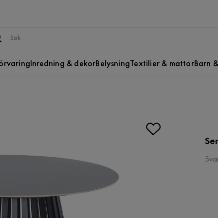
örvaring
Inredning & dekor
Belysning
Textilier & mattor
Barn &
Se
Svar