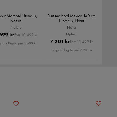
mpur Matbord Utomhus,
Runt matbord Mexico 140 cm
Nature
Utomhus, Natur
Nature
Natur
Pris
Original
699 kr
Nyhet
Förr 10 499 kr
Pris
Original
7 201 kr
Pris
Förr 13 499 kr
igare lägsta pris 5 699 kr
Pris
Tidigare lägsta pris 7 201 kr