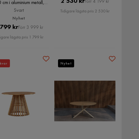
Pris
Original
2 530 kr
Förr 4 199 kr
 cm i aluminium metall,
Svart
Pris
Svart
Tidigare lägsta pris 2 530 kr
Nyhet
Pris
Original
 799 kr
Förr 3 999 kr
Pris
igare lägsta pris 1 799 kr
kvar
Nyhet