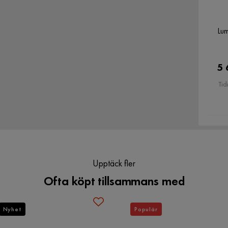
Form
Rund
Lu
Serie
Sensi
5 
Tid
Upptäck fler
Ofta köpt tillsammans med
Nyhet
Populär