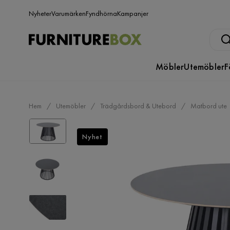
Nyheter
Varumärken
Fyndhörna
Kampanjer
Möbler
Utemöbler
F
Hem
Utemöbler
Trädgårdsbord & Utebord
Matbord ute
Nyhet