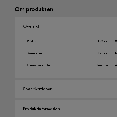
Om produkten
Översikt
Mått
:
H:74 cm
V
Diameter
:
120 cm
M
Stenutseende
:
Stenlook
A
Specifikationer
Artikelnummer:
SYN0050398
Produktinformation
Storlek