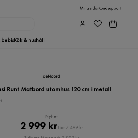
Mina sidor
Kundsupport
 bebis
Kök & hushåll
nsi Runt Matbord utomhus 120 cm i metall
t
Nyhet
Pris
Original
2 999 kr
Förr 7 499 kr
Pris
Tidigare lägsta pris 2 999 kr