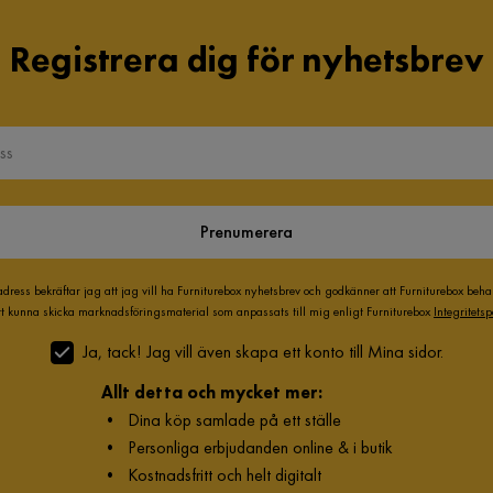
Registrera dig för nyhetsbrev
Prenumerera
adress bekräftar jag att jag vill ha Furniturebox nyhetsbrev och godkänner att Furniturebox beh
att kunna skicka marknadsföringsmaterial som anpassats till mig enligt Furniturebox
Integritetsp
Ja, tack! Jag vill även skapa ett konto till Mina sidor.
Allt detta och mycket mer:
•
Dina köp samlade på ett ställe
•
Personliga erbjudanden online & i butik
•
Kostnadsfritt och helt digitalt