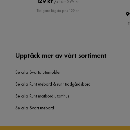
Pris
Original
129 kr
/st
Förr 299 kr
Pris
Tidigare lägsta pris 129 kr
9
T
Upptäck mer av vårt sortiment
Se alla Svarta utemöbler
Se alla Runt utebord & runt trädgårdsbord
Se alla Runt matbord utomhus
Se alla Svart utebord