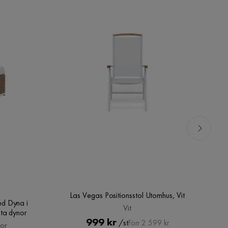
Las Vegas Positionsstol Utomhus, Vit
d Dyna i
Vit
ita dynor
Pris
Original
999 kr
/st
Förr 2 599 kr
or