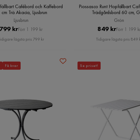
fällbart Cafébord och Kaffebord
Piossasco Runt Hopfällbart Ca
 cm Trä Akacia, Ljusbrun
Trädgårdsbord 60 cm, G
Ljusbrun
Grön
Pris
Original
Pris
Original
799 kr
849 kr
Förr 1 199 kr
Förr 1 199 k
Pris
Pris
idigare lägsta pris 799 kr
Tidigare lägsta pris 849 
Få kvar
Se priset!