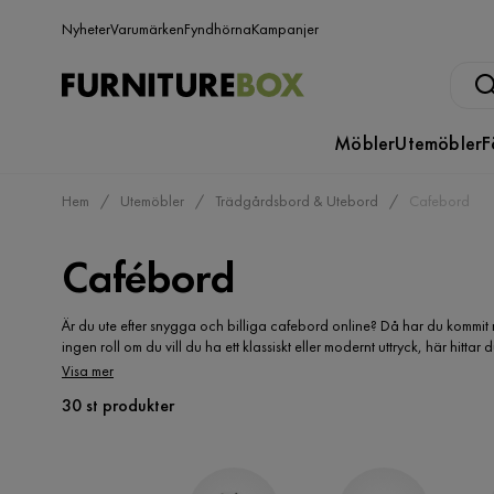
Nyheter
Varumärken
Fyndhörna
Kampanjer
Möbler
Utemöbler
F
Hem
Utemöbler
Trädgårdsbord & Utebord
Cafebord
Cafébord
Är du ute efter snygga och billiga cafebord online? Då har du kommit r
ingen roll om du vill du ha ett klassiskt eller modernt uttryck, här hitt
på jakt efter ett cafebord i trä? Ett hopfällbara cafebord? Ett cafbord i
Visa mer
cafebord online i många olika varianter för en trivsammare uteplats.
30 st produkter