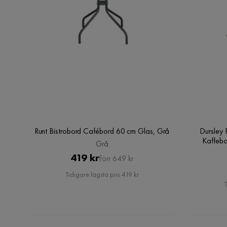
Runt Bistrobord Cafébord 60 cm Glas, Grå
Dursley 
Kaffebo
Grå
Pris
Original
419 kr
Förr 649 kr
Pris
Tidigare lägsta pris 419 kr
T