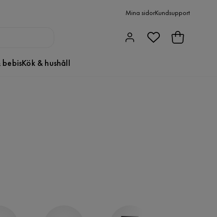
Mina sidor
Kundsupport
 bebis
Kök & hushåll