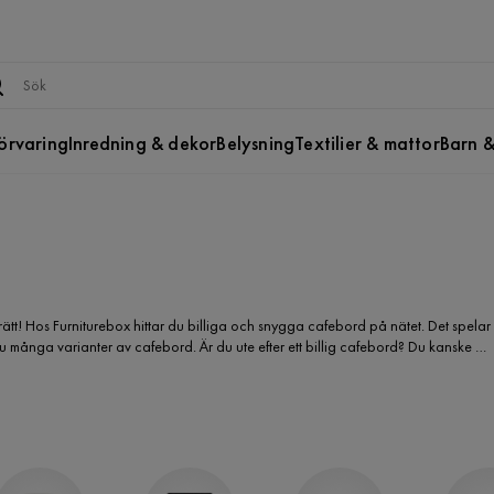
örvaring
Inredning & dekor
Belysning
Textilier & mattor
Barn &
ätt! Hos Furniturebox hittar du billiga och snygga cafebord på nätet. Det spelar
ar du många varianter av cafebord. Är du ute efter ett billig cafebord? Du kanske är
 konstrotting? Ett cafebord i plast? Hos oss hittar du det billiga cafebord du söker.