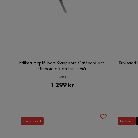
Edilma Hopfällbart Klappbord Cafébord och
Suvisaari
Utebord 65 cm Furu, Grå
Grå
Pris
1 299 kr
Se priset!
Få kvar