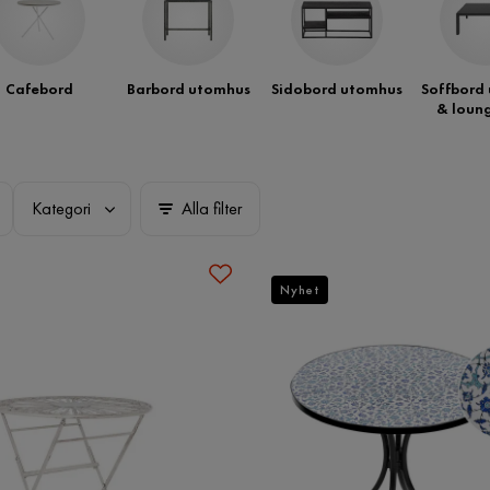
Cafebord
Barbord utomhus
Sidobord utomhus
Soffbord
& loun
Kategori
Alla filter
Nyhet