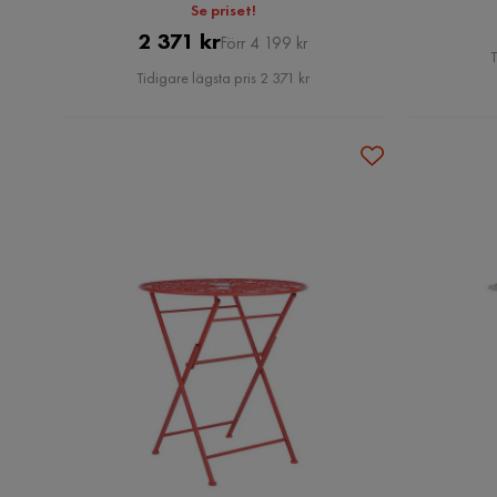
Se priset!
Pris
Original
2 371 kr
Förr 4 199 kr
T
Pris
Tidigare lägsta pris 2 371 kr