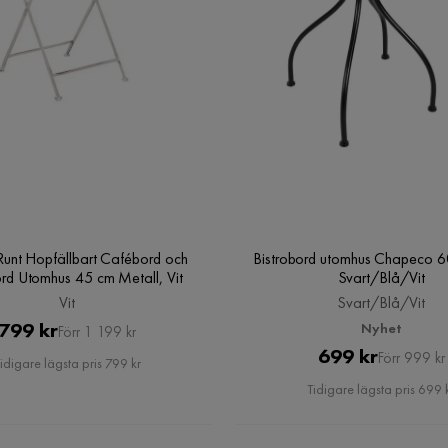
Runt Hopfällbart Cafébord och
Bistrobord utomhus Chapeco 6
rd Utomhus 45 cm Metall, Vit
Svart/Blå/Vit
Vit
Svart/Blå/Vit
Pris
Original
799 kr
Nyhet
Förr 1 199 kr
Pris
Original
699 kr
Pris
Förr 999 kr
idigare lägsta pris 799 kr
Pris
Tidigare lägsta pris 699 