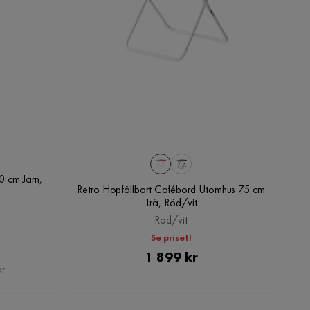
0 cm Järn,
Retro Hopfällbart Cafébord Utomhus 75 cm
Trä, Röd/vit
Röd/vit
Se priset!
Pris
1 899 kr
kr