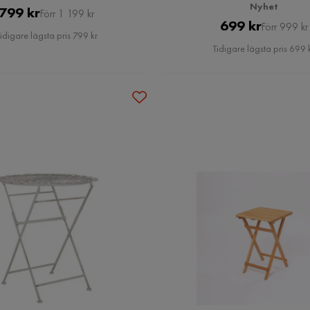
Nyhet
Pris
Original
799 kr
Förr 1 199 kr
Pris
Original
699 kr
Förr 999 kr
Pris
idigare lägsta pris 799 kr
Pris
Tidigare lägsta pris 699 