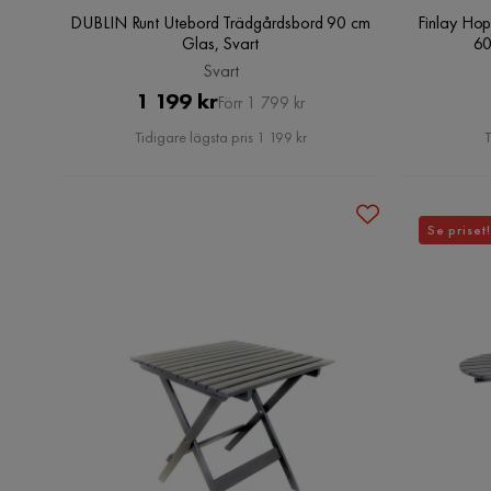
DUBLIN Runt Utebord Trädgårdsbord 90 cm
Finlay Hop
Glas, Svart
60
Svart
Pris
Original
1 199 kr
Förr 1 799 kr
Pris
Tidigare lägsta pris 1 199 kr
T
Se priset!