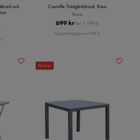
fébord och
Courville Trädgårdsbord, Rosa
rön
Rosa
Pris
Original
699 kr
Förr 1 199 kr
r
Pris
Tidigare lägsta pris 699 kr
kr
Få kvar