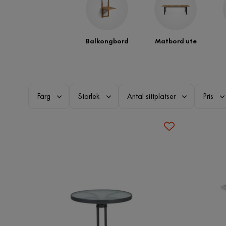
Balkongbord
Matbord ute
Färg
Storlek
Antal sittplatser
Pris