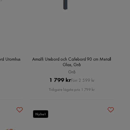
ord Utomhus
Amalfi Utebord och Cafebord 90 cm Metall
Glas, Grå
Grå
Pris
Original
1 799 kr
Förr 2 599 kr
Pris
Tidigare lägsta pris 1 799 kr
Nyhet