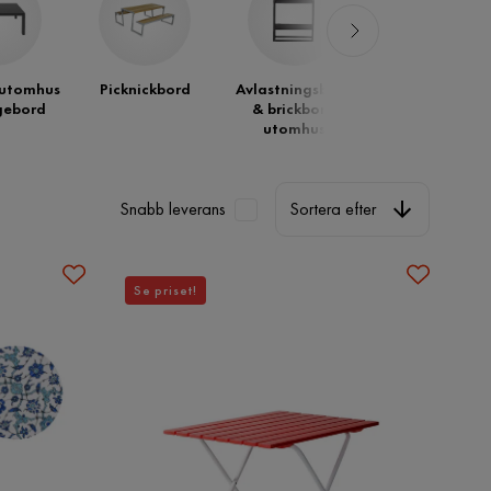
 utomhus
Picknickbord
Avlastningsbord
gebord
& brickbord
utomhus
Sortera efter
Snabb leverans
Sortera efter
Se priset!