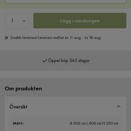
Lägg i varukorgen
Snabb leverans! Leverans mellan tis 11 aug. - tis 18 aug.
Öppet köp 365 dagar
Över 400 000 nöjda kunder
Om produkten
Översikt
Mått
:
B:300 cm L:400 cm H:250 cm