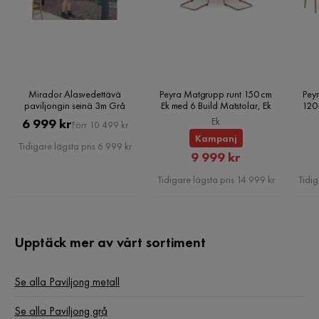
Mirador Alasvedettävä
Peyra Matgrupp runt 150 cm
Peyr
paviljongin seinä 3m Grå
Ek med 6 Build Matstolar, Ek
120
Pris
Original
Ek
6 999 kr
Förr 10 499 kr
Kampanj
Pris
Tidigare lägsta pris 6 999 kr
Rabatterat
9 999 kr
Pris
Tidigare lägsta pris 14 999 kr
Tidig
Upptäck mer av vårt sortiment
Se alla Paviljong metall
Se alla Paviljong grå