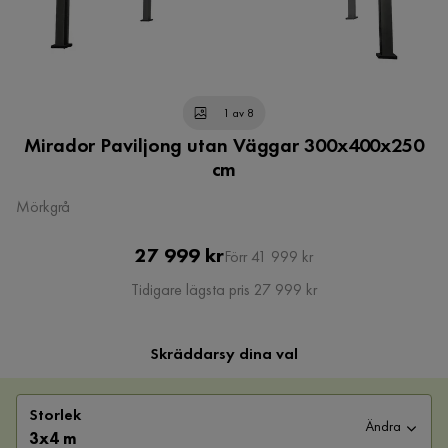
1 av 8
Mirador Paviljong utan Väggar 300x400x250
cm
Mörkgrå
Pris
Original
27 999 kr
Förr 41 999 kr
Pris
Tidigare lägsta pris 27 999 kr
Skräddarsy dina val
Storlek
Ändra
3x4 m