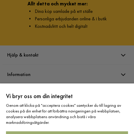
Allt detta och mycket mer:
•
Dina köp samlade på ett ställe
•
Personliga erbjudanden online & i butik
•
Kostnadsfritt och helt digitalt
Hjälp & kontakt
Information
Varumärken
Vi bryr oss om din integritet
Genom att klicka på "acceptera cookies" samtycker du till lagring av
cookies på din enhet för att förbättra navigeringen på webbplatsen,
Sortiment
analysera webbplatsens användning och bistå i våra
marknadsföringsåtgärder.