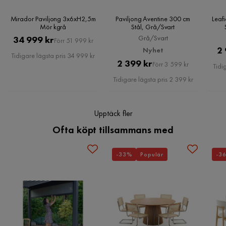
Montering krävs
Ja
Mirador Paviljong 3x6xH2,5m
Paviljong Aventine 300 cm
Leaf
Mör kgrå
Stål, Grå/Svart
Serie
Pris
Original
Grå/Svart
34 999 kr
Förr 51 999 kr
2 
Nyhet
Pris
Tidigare lägsta pris 34 999 kr
Pris
Original
2 399 kr
Förr 3 599 kr
Tidi
Pris
Tidigare lägsta pris 2 399 kr
Upptäck fler
Ofta köpt tillsammans med
-33%
Populär
-3