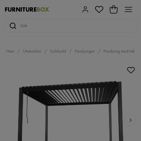
Hem
Utemöbler
Solskydd
Paviljonger
Paviljong med tak