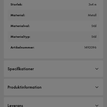
Storlek
:
3x4 m
Material
:
Metall
Materialval
:
Stål
Materialtyp
:
Stål
Artikelnummer
:
1492096
Specifikationer
Artikelnummer:
1492096
Produktinformation
Storlek
Höjd
250 cm
Leverans