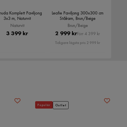
uda Komplett Paviljong
Leafie Paviljong 300x300 cm
3x3 m, Naturvit
Stålram, Brun/Beige
Naturvit
Brun/Beige
Pris
Pris
Original
3 399 kr
2 999 kr
Förr 4 399 kr
Pris
Tidigare lägsta pris 2 999 kr
Populär
Outlet