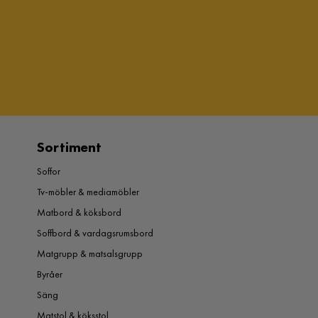
Sortiment
Soffor
Tv-möbler & mediamöbler
Matbord & köksbord
Soffbord & vardagsrumsbord
Matgrupp & matsalsgrupp
Byråer
Säng
Matstol & köksstol