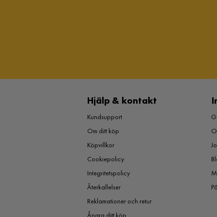
Hjälp & kontakt
I
Kundsupport
Gu
Om ditt köp
O
Köpvillkor
J
Cookiepolicy
Bl
Integritetspolicy
M
Återkallelser
P
Reklamationer och retur
Ångra ditt köp