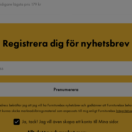
Pris
idigare lägsta pris 179 kr
Färgnamn
Offwhite
Serie
BERMUDA
Registrera dig för nyhetsbrev
Prenumerera
adress bekräftar jag att jag vill ha Furniturebox nyhetsbrev och godkänner att Furniturebox beh
att kunna skicka marknadsföringsmaterial som anpassats till mig enligt Furniturebox
Integritetsp
Ja, tack! Jag vill även skapa ett konto till Mina sidor.