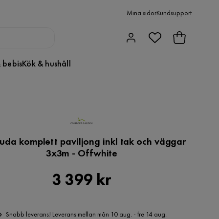
Mina sidor
Kundsupport
 bebis
Kök & hushåll
uda komplett paviljong inkl tak och väggar
3x3m - Offwhite
Pris
3 399 kr
Snabb leverans! Leverans mellan mån 10 aug. - fre 14 aug.