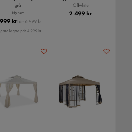
Myggnät, Offwhite
grå
Offwhite
Pris
2 499 kr
Nyhet
Pris
Original
 999 kr
Förr 6 999 kr
Pris
igare lägsta pris 4 999 kr