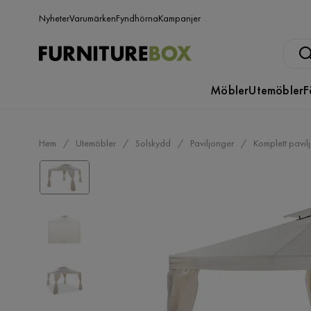
Nyheter
Varumärken
Fyndhörna
Kampanjer
Möbler
Utemöbler
F
Hem
Utemöbler
Solskydd
Paviljonger
Komplett pavil