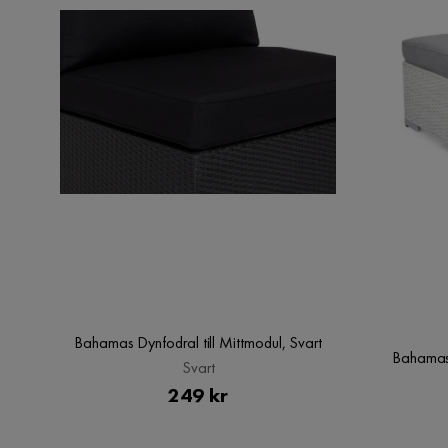
Utseende
Metall
Serie
BERMUDA
Bermuda Väggar till Paviljon
Storlek
Höjd
300 cm
Längd
200 cm
Material
Bahamas Dynfodral till Mittmodul, Svart
Bahamas 
Material
Tyg
Svart
Pris
249 kr
Materialtyp
100% polyester