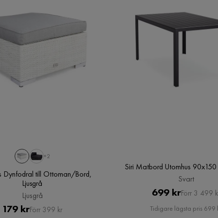
Montering krävs
Ja
g 3x3 m
Bredd
300 cm
Djup
295 cm
+2
Siri Matbord Utomhus 90x150 
Dynfodral till Ottoman/Bord,
Materialval
Polyester
Svart
Ljusgrå
Pris
Original
699 kr
Förr 3 499 k
Ljusgrå
Pris
Pris
Original
179 kr
Tidigare lägsta pris 699 
Förr 399 kr