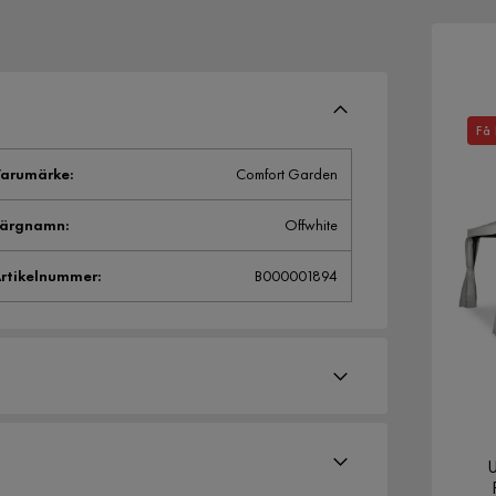
Få 
arumärke
:
Comfort Garden
Färgnamn
:
Offwhite
rtikelnummer
:
B000001894
U