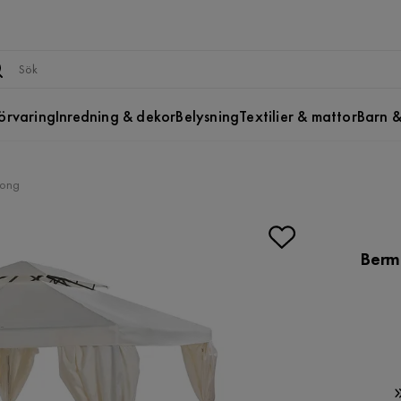
örvaring
Inredning & dekor
Belysning
Textilier & mattor
Barn &
jong
Berm