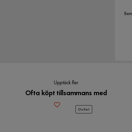
Berm
Bredd
300 cm
Djup
295 cm
Ram
Aluminium
Upptäck fler
Materialval
Polyester,Stål
Ofta köpt tillsammans med
Outlet
Färgnamn
Vit