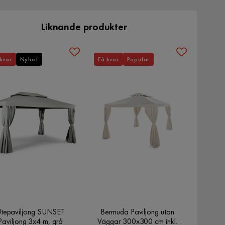
Liknande produkter
kvar
Nyhet
Få kvar
Populär
tepaviljong SUNSET
Bermuda Paviljong utan
Paviljong 3x4 m, grå
Väggar 300x300 cm inkl.