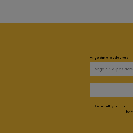
Övrigt
T
Färg
Vit
Montering krävs
Ja
Ange din e-postadress
Genom att fylla i min mail
för 