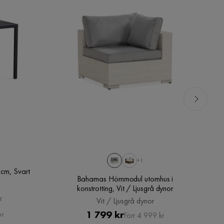
+1
cm, Svart
B
Bahamas Hörnmodul utomhus i
konstrotting, Vit / Ljusgrå dynor
r
Vit / Ljusgrå dynor
Pris
Original
1 799 kr
kr
Förr 4 999 kr