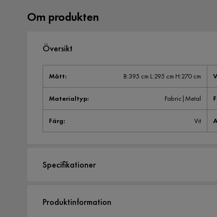
Om produkten
Översikt
Mått
:
B:395 cm L:295 cm H:270 cm
V
Materialtyp
:
Fabric|Metal
Färg
:
Vit
A
Specifikationer
Artikelnummer:
B000001894
Produktinformation
Storlek