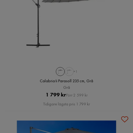
+1
Calabria Ii Parasoll 235 cm, Grå
Grå
Pris
Original
1 799 kr
Förr 2 599 kr
Pris
Tidigare lägsta pris 1 799 kr