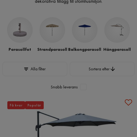
dekorativa tillägg till utomhusmiljön.
Parasollfot
Strandparasoll
Balkongparasoll
Hängparasoll
Sortera efter
Alla filter
Sortera efter
Snabb leverans
Få kvar
Populär