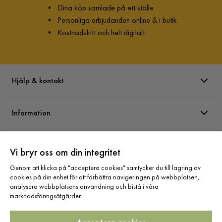
•
Dina köp samlade på ett ställe
•
Personliga erbjudanden online & i butik
•
Kostnadsfritt och helt digitalt
Hjälp & kontakt
Information
Varumärken
Vi bryr oss om din integritet
Genom att klicka på "acceptera cookies" samtycker du till lagring av
Sortiment
cookies på din enhet för att förbättra navigeringen på webbplatsen,
analysera webbplatsens användning och bistå i våra
marknadsföringsåtgärder.