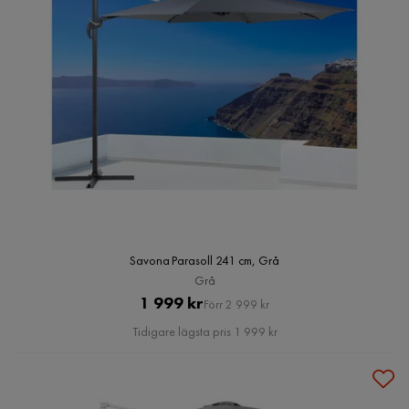
Savona Parasoll 241 cm, Grå
Grå
Pris
Original
1 999 kr
Förr 2 999 kr
Pris
Tidigare lägsta pris 1 999 kr