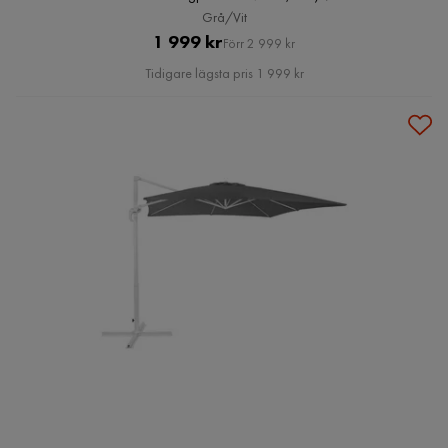
Grå/Vit
Pris
Original
1 999 kr
Förr 2 999 kr
Pris
Tidigare lägsta pris 1 999 kr