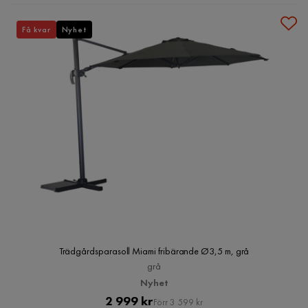
Få kvar
Nyhet
Trädgårdsparasoll Miami fribärande Ø3,5 m, grå
grå
Nyhet
Pris
Original
2 999 kr
Förr 3 599 kr