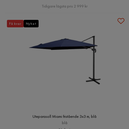
Pris
Tidigare lägsta pris 2 999 kr
Få kvar
Nyhet
Uteparasoll Miami fristående 3x3 m, blå
blå