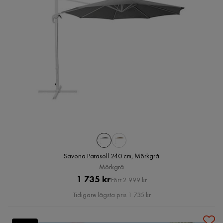
Savona Parasoll 240 cm, Mörkgrå
Mörkgrå
Pris
Original
1 735 kr
Förr 2 999 kr
Pris
Tidigare lägsta pris 1 735 kr