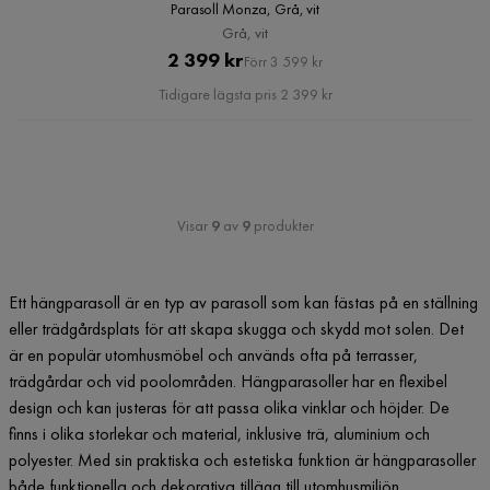
Parasoll Monza, Grå, vit
Grå, vit
Pris
Original
2 399 kr
Förr 3 599 kr
Pris
Tidigare lägsta pris 2 399 kr
Visar
9
av
9
produkter
Ett hängparasoll är en typ av parasoll som kan fästas på en ställning
eller trädgårdsplats för att skapa skugga och skydd mot solen. Det
är en populär utomhusmöbel och används ofta på terrasser,
trädgårdar och vid poolområden. Hängparasoller har en flexibel
design och kan justeras för att passa olika vinklar och höjder. De
finns i olika storlekar och material, inklusive trä, aluminium och
polyester. Med sin praktiska och estetiska funktion är hängparasoller
både funktionella och dekorativa tillägg till utomhusmiljön.