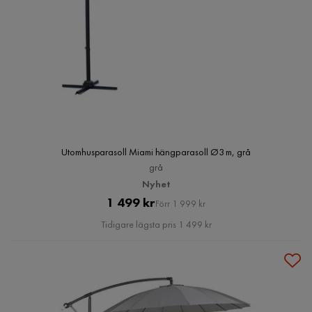
Utomhusparasoll Miami hängparasoll Ø3 m, grå
grå
Nyhet
Pris
Original
1 499 kr
Förr 1 999 kr
Pris
Tidigare lägsta pris 1 499 kr