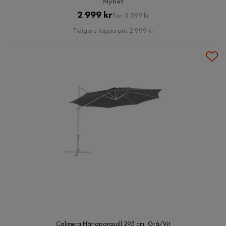
Nyhet
Pris
Original
2 999 kr
Förr 3 599 kr
Pris
Tidigare lägsta pris 2 999 kr
Calimera Hängparasoll 295 cm, Grå/Vit