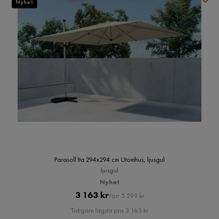
Nyhet
Parasoll Ita 294x294 cm Utomhus, ljusgul
ljusgul
Nyhet
Pris
Original
3 163 kr
Förr 5 599 kr
Pris
Tidigare lägsta pris 3 163 kr