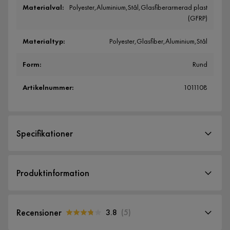
Materialval
:
Polyester,Aluminium,Stål,Glasfiberarmerad plast
(GFRP)
Materialtyp
:
Polyester,Glasfiber,Aluminium,Stål
Form
:
Rund
Artikelnummer
:
1011108
Specifikationer
Artikelnummer:
1011108
Produktinformation
Storlek
Runt trädgårdsparasoll i mörkgrå färg. Ett praktiskt
Höjd
235 cm
sommarparasoll som ger din uteplats eller trädgård lite
Recensioner
3.8
(
5
)
Bredd
268 cm
vintage-stil. Den innovativa konstruktionen gör att parasollet