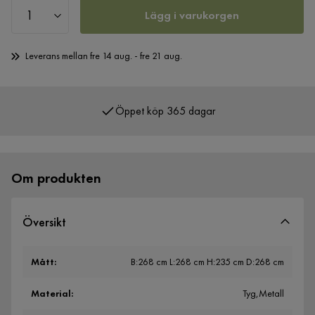
Lägg i varukorgen
Leverans mellan fre 14 aug. - fre 21 aug.
Öppet köp 365 dagar
Över 400 000 nöjda kunder
Om produkten
Översikt
Mått
:
B:268 cm L:268 cm H:235 cm D:268 cm
Material
:
Tyg,Metall