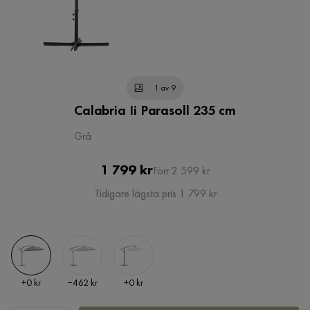
1 av 9
Calabria Ii Parasoll 235 cm
Grå
Pris
Original
1 799 kr
Förr 2 599 kr
Pris
Tidigare lägsta pris 1 799 kr
Pris
Pris
Pris
+
0 kr
−462 kr
+
0 kr