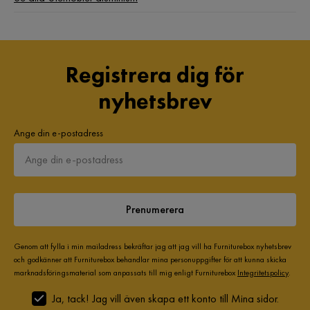
Motståndskraft:
Vindbeständighet
Underhållstips:
Registrera dig för
nyhetsbrev
Polyester:
1. Rengör med torrschampo och en våt svamp eller med ett
milt rengöringsmedel
Ange din e-postadress
2. Dammsug med passande munstycke
3. När det inte används, förvara det på en ren och torr plats
för att skydda den från väder och vind.
Prenumerera
Aluminium:
1. Rengör med tvålvatten och vanliga milda rengöringsmedel.
Genom att fylla i min mailadress bekräftar jag att jag vill ha Furniturebox nyhetsbrev
Damma av med en mjuk trasa
och godkänner att Furniturebox behandlar mina personuppgifter för att kunna skicka
2. Det rekommenderas att hålla möblerna under skydd eller
marknadsföringsmaterial som anpassats till mig enligt Furniturebox
Integritetspolicy
.
förvara dem på en sval, torr plats, speciellt på vintern
Ja, tack! Jag vill även skapa ett konto till Mina sidor.