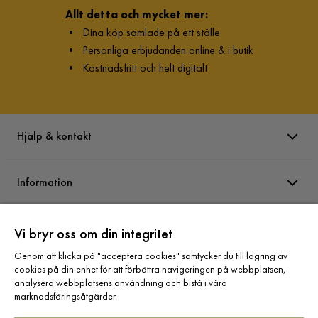
Allt detta och mycket mer:
•
Dina köp samlade på ett ställe
•
Personliga erbjudanden online & i butik
•
Kostnadsfritt och helt digitalt
Hjälp & kontakt
Information
Varumärken
Vi bryr oss om din integritet
Genom att klicka på "acceptera cookies" samtycker du till lagring av
cookies på din enhet för att förbättra navigeringen på webbplatsen,
Sortiment
analysera webbplatsens användning och bistå i våra
marknadsföringsåtgärder.