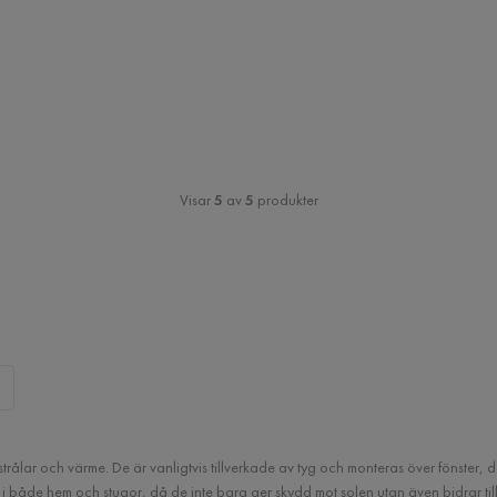
Visar
5
av
5
produkter
rålar och värme. De är vanligtvis tillverkade av tyg och monteras över fönster, d
både hem och stugor, då de inte bara ger skydd mot solen utan även bidrar till a