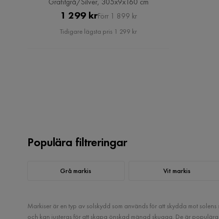
Grafitgrå/Silver, 305x9x160 cm
Pris
Original
1 299 kr
Förr 1 899 kr
Pris
Tidigare lägsta pris 1 299 kr
Populära filtreringar
Grå markis
Vit markis
Markiser är en typ av solskydd som används för att skydda mot solens st
och kan justeras för att skapa önskad mängd skugga. De är populära i 