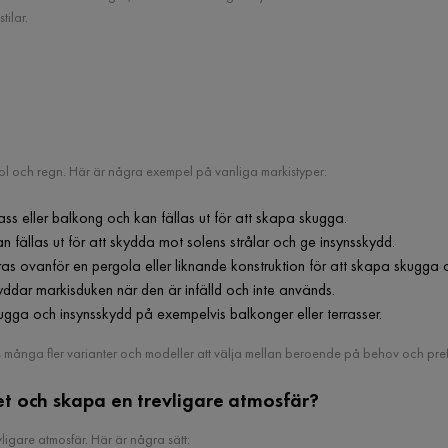
tilar.
 sol och regn. Här är några exempel på vanliga markistyper:
ss eller balkong och kan fällas ut för att skapa skugga.
 fällas ut för att skydda mot solens strålar och ge insynsskydd.
s ovanför en pergola eller liknande konstruktion för att skapa skugga 
ddar markisduken när den är infälld och inte används.
kugga och insynsskydd på exempelvis balkonger eller terrasser.
s många fler varianter och modeller att välja mellan beroende på behov och pref
t och skapa en trevligare atmosfär?
ligare atmosfär. Här är några sätt: