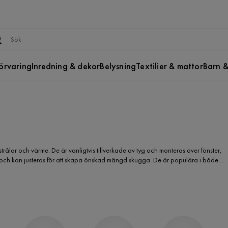
örvaring
Inredning & dekor
Belysning
Textilier & mattor
Barn &
rålar och värme. De är vanligtvis tillverkade av tyg och monteras över fönster,
de och kan justeras för att skapa önskad mängd skugga. De är populära i både
ll att hålla inomhusmiljön svalare och minska solinsläpp. Markiser finns i olika