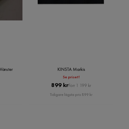
 Vänster
KINSTA Markis
Se priset!
Pris
Original
899 kr
Förr 1 199 kr
Pris
Tidigare lägsta pris 899 kr