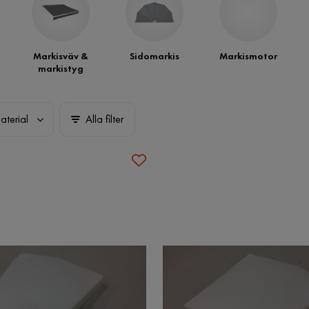
Markisväv &
Sidomarkis
Markismotor
markistyg
aterial
Alla filter