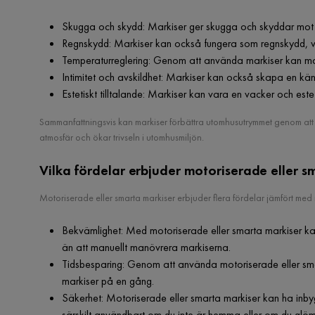
Skugga och skydd: Markiser ger skugga och skyddar mot dir
Regnskydd: Markiser kan också fungera som regnskydd, vi
Temperaturreglering: Genom att använda markiser kan ma
Intimitet och avskildhet: Markiser kan också skapa en kän
Estetiskt tilltalande: Markiser kan vara en vacker och estetis
Sammanfattningsvis kan markiser förbättra utomhusutrymmet genom att er
atmosfär och ökar trivseln i utomhusmiljön.
Vilka fördelar erbjuder motoriserade eller s
Motoriserade eller smarta markiser erbjuder flera fördelar jämfört med 
Bekvämlighet: Med motoriserade eller smarta markiser ka
än att manuellt manövrera markiserna.
Tidsbesparing: Genom att använda motoriserade eller smart
markiser på en gång.
Säkerhet: Motoriserade eller smarta markiser kan ha inby
särskilt användbart om du inte är hemma eller om du glö