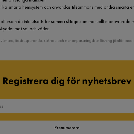
ka smarta hemsystem och användas tillsammans med andra smarta enheter. 
 eftersom de inte utsätts för samma slitage som manuellt manövrerade 
 skyddet mot sol och väder.
ekvämare, tidsbesparande, säkrare och mer anpassningsbar lösning jämfört med m
Registrera dig för nyhetsbrev
Prenumerera