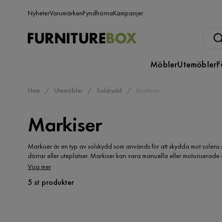
Nyheter
Varumärken
Fyndhörna
Kampanjer
Möbler
Utemöbler
F
Hem
Utemöbler
Solskydd
Markiser
Markiser
Markiser är en typ av solskydd som används för att skydda mot solens st
dörrar eller uteplatser. Markiser kan vara manuella eller motorisera
hem och stugor, då de inte bara ger skydd mot solen utan även bidrar ti
Visa mer
färger, mönster och storlekar för att passa olika placeringar och stilar.
5 st produkter