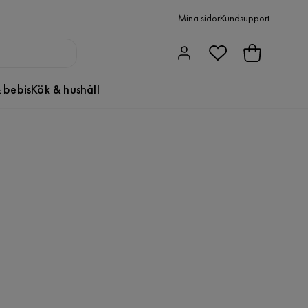
Mina sidor
Kundsupport
 bebis
Kök & hushåll