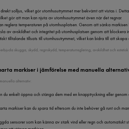
ekt solljus, vilket gör utomhusutrymmet mer bekvämt att vistas i. Dett
lket gör att man kan njuta av utomhusutrymmet även när det regnar.
n reglera temperaturen på utomhusplatsen. Genom att sänka markisen 
sla av avskildhet och integritet på utomhusplatsen genom att blockera in
kt tilltalande tillsats till utomhusutrymmet, vilket kan bidra till att skapa
bjuda skugga, skydd, regnskydd, temperaturreglering, avskildhet och estetisk till
marta markiser i jämförelse med manuella alternati
manuella alternativ:
n du enkelt öppna och stänga dem med en knapptryckning eller genom a
a markiser kan du spara tid eftersom du inte behöver gå runt och manuel
ggda sensorer som kan känna av stark vind eller regn och automatiskt s
mmer att stänga markisen.