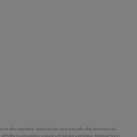
örrar eller uteplatser. Markiser kan vara manuella eller motoriserade
tt hålla inomhusmiljön svalare och minska solinsläpp. Markiser finns i