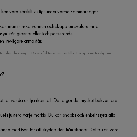
a kan vara särskilt viktigt under varma sommardagar.
kan man minska värmen och skapa en svalare miljö.
syn från grannar eller förbipasserande.
 en trevligare atmosfär.
talande design. Dessa faktorer bidrar till att skapa en trevligare
v?
tt använda en fjärrkontroll. Detta gör det mycket bekvämare
lt justera varje markis. Du kan snabbt och enkelt styra alla
tänga markisen för att skydda den från skador. Detta kan vara