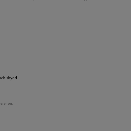
och skydd.
erenser.