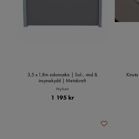
3,5 x 1,8m sidomarkis | Sol-, vind &
Kinsta
insynsskydd | Metalcraft
Nyhet
Pris
1 195 kr