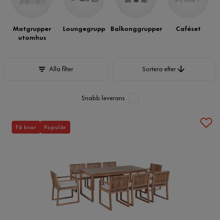
för en trivsammare uteplats.
Matgrupper
Loungegrupp
Balkonggrupper
Caféset
utomhus
Sortera efter
Alla filter
Sortera efter
Snabb leverans
Få kvar
Populär