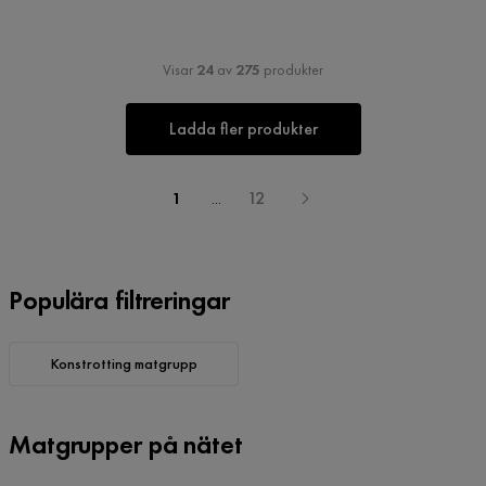
Visar
24
av
275
produkter
Ladda fler produkter
1
...
12
Populära filtreringar
Konstrotting matgrupp
Matgrupper på nätet