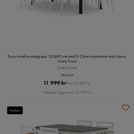
Tunis utomhus matgrupp 205x90 cm med 8 Oliver karmstolar med dyna,
Svart/Svart
Svart/Svart
Nyhet
Pris
Original
11 999 kr
Förr 20 499 kr
Pris
Tidigare lägsta pris 11 999 kr
Nyhet