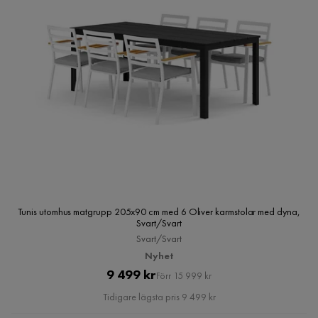
Tunis utomhus matgrupp 205x90 cm med 6 Oliver karmstolar med dyna,
Svart/Svart
Svart/Svart
Nyhet
Pris
Original
9 499 kr
Förr 15 999 kr
Pris
Tidigare lägsta pris 9 499 kr