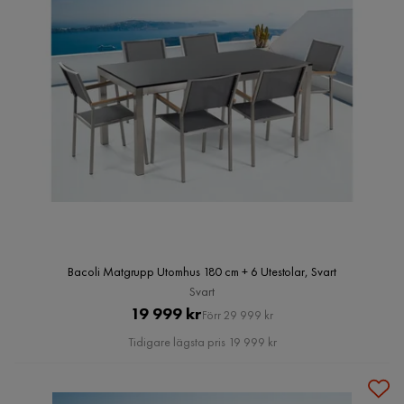
Bacoli Matgrupp Utomhus 180 cm + 6 Utestolar, Svart
Svart
Pris
Original
19 999 kr
Förr 29 999 kr
Pris
Tidigare lägsta pris 19 999 kr