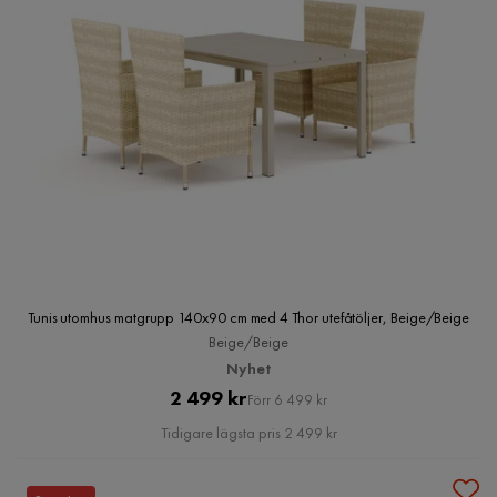
Tunis utomhus matgrupp 140x90 cm med 4 Thor utefåtöljer, Beige/Beige
Beige/Beige
Nyhet
Pris
Original
2 499 kr
Förr 6 499 kr
Pris
Tidigare lägsta pris 2 499 kr