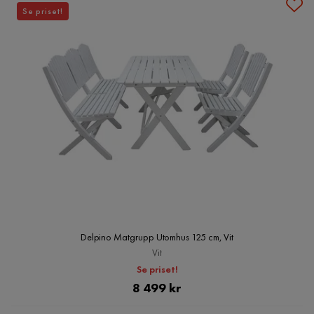
Se priset!
Delpino Matgrupp Utomhus 125 cm, Vit
Vit
Se priset!
Pris
8 499 kr