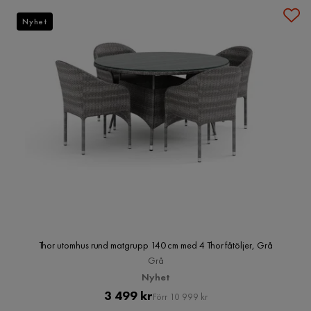
Nyhet
Thor utomhus rund matgrupp 140 cm med 4 Thor fåtöljer, Grå
Grå
Nyhet
Pris
Original
3 499 kr
Förr 10 999 kr