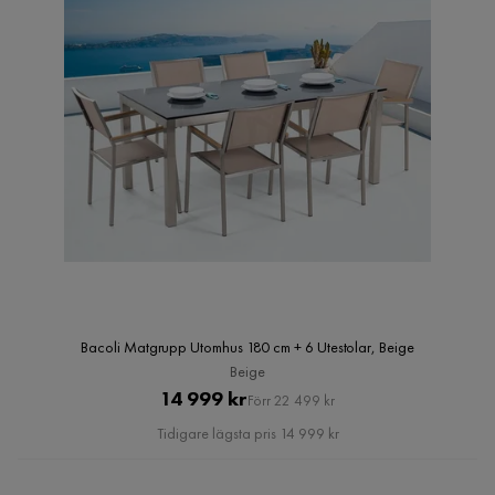
Bacoli Matgrupp Utomhus 180 cm + 6 Utestolar, Beige
Beige
Pris
Original
14 999 kr
Förr 22 499 kr
Pris
Tidigare lägsta pris 14 999 kr