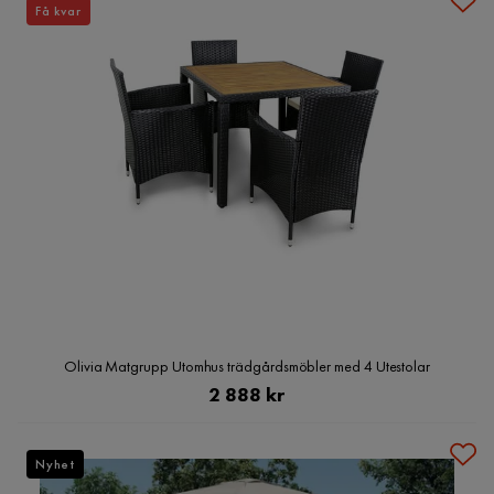
Få kvar
Olivia Matgrupp Utomhus trädgårdsmöbler med 4 Utestolar
Pris
2 888 kr
Nyhet