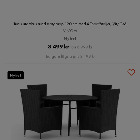
Tunis utomhus rund matgrupp 120 cm med 4 Thor fåtöljer, Vit/Grå
Vit/Grå
Nyhet
Pris
Original
3 499 kr
Förr 8 999 kr
Pris
Tidigare lägsta pris 3 499 kr
Nyhet