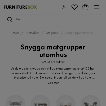
Hem
Utemöbler
Utegrupp
Matgrupper utomhus
Snygga matgrupper
utomhus
275 st produkter
Är du ute efter snygga och billiga matgrupper utomhus? Då har
du kommit rätt! Hos Furniturebox hittar du utegrupper till de grymt
bra priser på nätet. Det spelar ingen roll om du vill du ha ett
klassiskt eller modernt uttryck, hos Furniturebox hittar du flera
Visa mer
varianter av utemöbler och matgrupper utomhus. Är du ute efter
en liten matgrupp med tillhörande utemöbler i trä? Du kanske är
på jakt efter utemöbelgrupp bestående av rottingmöbler?
altanmöbler? Hos oss hittar du de billiga trädgårdsmöbler du
söker. Altanmöbler online i många olika varianter och utföranden