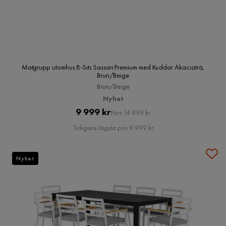
Matgrupp utomhus 8-Sits Sassari Premium med Kuddar Akaciaträ,
Brun/Beige
Brun/Beige
Nyhet
Pris
Original
9 999 kr
Förr 14 999 kr
Pris
Tidigare lägsta pris 9 999 kr
Nyhet