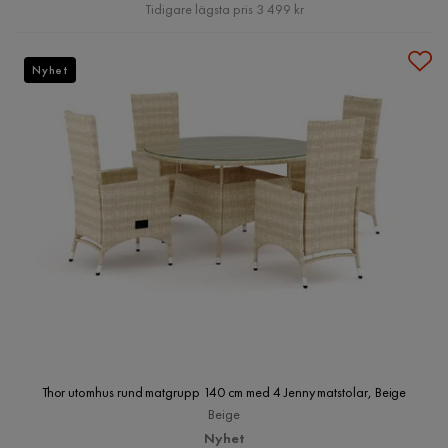
Pris
Tidigare lägsta pris 3 499 kr
Nyhet
Thor utomhus rund matgrupp 140 cm med 4 Jenny matstolar, Beige
Beige
Nyhet