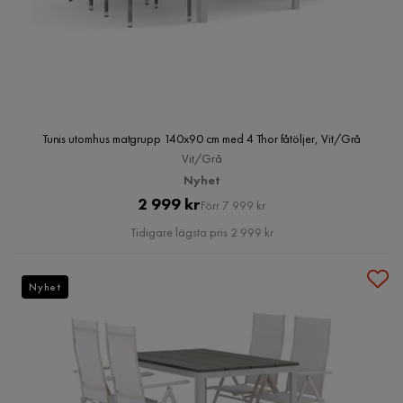
Tunis utomhus matgrupp 140x90 cm med 4 Thor fåtöljer, Vit/Grå
Vit/Grå
Nyhet
Pris
Original
2 999 kr
Förr 7 999 kr
Pris
Tidigare lägsta pris 2 999 kr
Nyhet