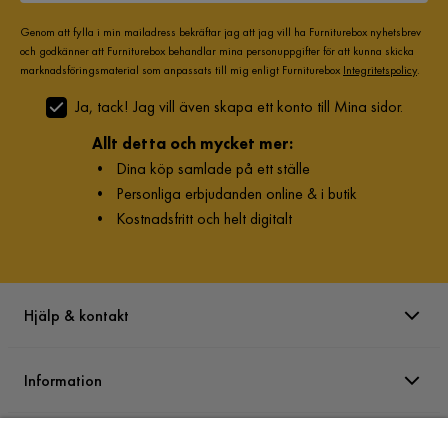
Genom att fylla i min mailadress bekräftar jag att jag vill ha Furniturebox nyhetsbrev
och godkänner att Furniturebox behandlar mina personuppgifter för att kunna skicka
marknadsföringsmaterial som anpassats till mig enligt Furniturebox
Integritetspolicy
.
Ja, tack! Jag vill även skapa ett konto till Mina sidor.
Allt detta och mycket mer:
•
Dina köp samlade på ett ställe
•
Personliga erbjudanden online & i butik
•
Kostnadsfritt och helt digitalt
Hjälp & kontakt
Information
Varumärken