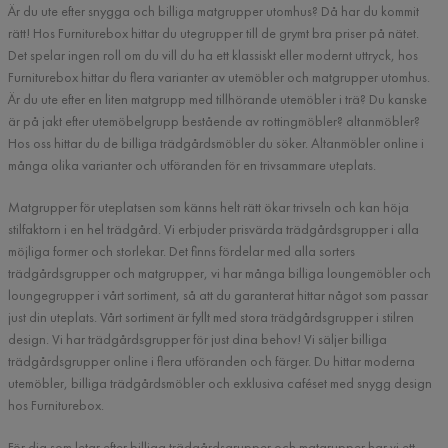
Är du ute efter snygga och billiga matgrupper utomhus? Då har du kommit
rätt! Hos Furniturebox hittar du utegrupper till de grymt bra priser på nätet.
Det spelar ingen roll om du vill du ha ett klassiskt eller modernt uttryck, hos
Furniturebox hittar du flera varianter av utemöbler och matgrupper utomhus.
Är du ute efter en liten matgrupp med tillhörande utemöbler i trä? Du kanske
är på jakt efter utemöbelgrupp bestående av rottingmöbler? altanmöbler?
Hos oss hittar du de billiga trädgårdsmöbler du söker. Altanmöbler online i
många olika varianter och utföranden för en trivsammare uteplats.
Matgrupper för uteplatsen som känns helt rätt ökar trivseln och kan höja
stilfaktorn i en hel trädgård. Vi erbjuder prisvärda trädgårdsgrupper i alla
möjliga former och storlekar. Det finns fördelar med alla sorters
trädgårdsgrupper och matgrupper, vi har många billiga loungemöbler och
loungegrupper i vårt sortiment, så att du garanterat hittar något som passar
just din uteplats. Vårt sortiment är fyllt med stora trädgårdsgrupper i stilren
design. Vi har trädgårdsgrupper för just dina behov! Vi säljer billiga
trädgårdsgrupper online i flera utföranden och färger. Du hittar moderna
utemöbler, billiga trädgårdsmöbler och exklusiva caféset med snygg design
hos Furniturebox.
För dig som letar efter billiga trädgårdsgrupper och matgrupper har vi ett