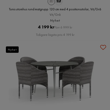
Tunis utomhus rund matgrupp 120 cm med 4 positionsstolar, Vit/Grå
Vit/Grå
Nyhet
Pris
Original
4 199 kr
Förr 6 999 kr
Pris
Tidigare lägsta pris 4 199 kr
Nyhet