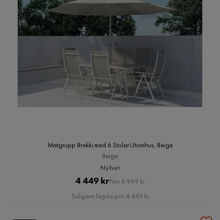
Matgrupp Brekki med 6 Stolar Utomhus, Beige
Beige
Nyhet
Pris
Original
4 449 kr
Förr 6 999 kr
Pris
Tidigare lägsta pris 4 449 kr