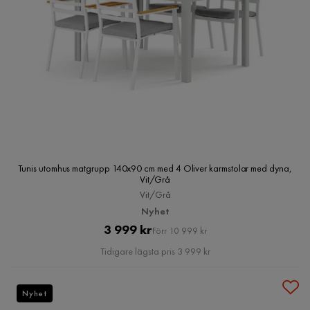
Tunis utomhus matgrupp 140x90 cm med 4 Oliver karmstolar med dyna,
Vit/Grå
Vit/Grå
Nyhet
Pris
Original
3 999 kr
Förr 10 999 kr
Pris
Tidigare lägsta pris 3 999 kr
Nyhet