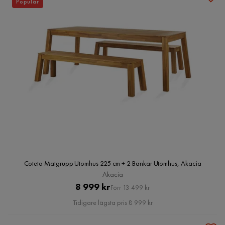
Populär
Coteto Matgrupp Utomhus 225 cm + 2 Bänkar Utomhus, Akacia
Akacia
Pris
Original
8 999 kr
Förr 13 499 kr
Pris
Tidigare lägsta pris 8 999 kr