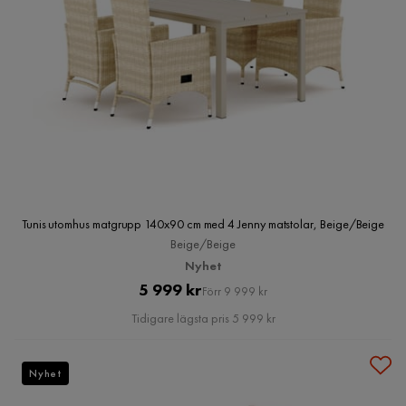
Tunis utomhus matgrupp 140x90 cm med 4 Jenny matstolar, Beige/Beige
Beige/Beige
Nyhet
Pris
Original
5 999 kr
Förr 9 999 kr
Pris
Tidigare lägsta pris 5 999 kr
Nyhet