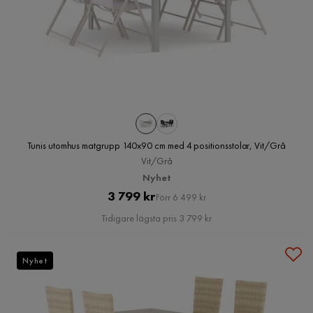
Tunis utomhus matgrupp 140x90 cm med 4 positionsstolar, Vit/Grå
Vit/Grå
Nyhet
Pris
Original
3 799 kr
Förr 6 499 kr
Pris
Tidigare lägsta pris 3 799 kr
Nyhet