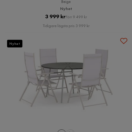
Beige
Nyhet
Pris
Original
3 999 kr
Förr 9 499 kr
Pris
Tidigare lägsta pris 3 999 kr
Nyhet