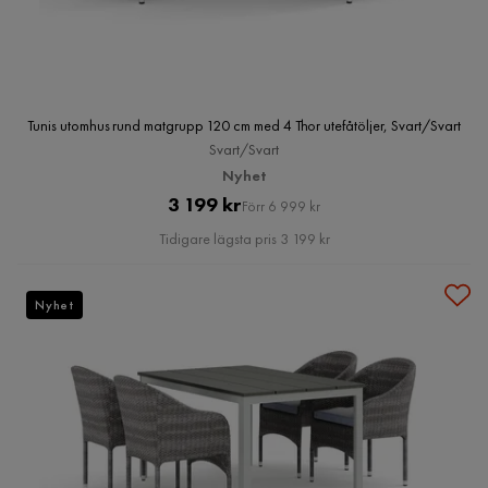
Tunis utomhus rund matgrupp 120 cm med 4 Thor utefåtöljer, Svart/Svart
Svart/Svart
Nyhet
Pris
Original
3 199 kr
Förr 6 999 kr
Pris
Tidigare lägsta pris 3 199 kr
Nyhet