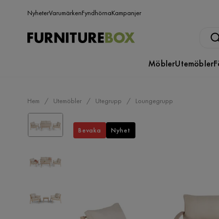
Nyheter
Varumärken
Fyndhörna
Kampanjer
Möbler
Utemöbler
F
Hem
Utemöbler
Utegrupp
Loungegrupp
Bevaka
Nyhet