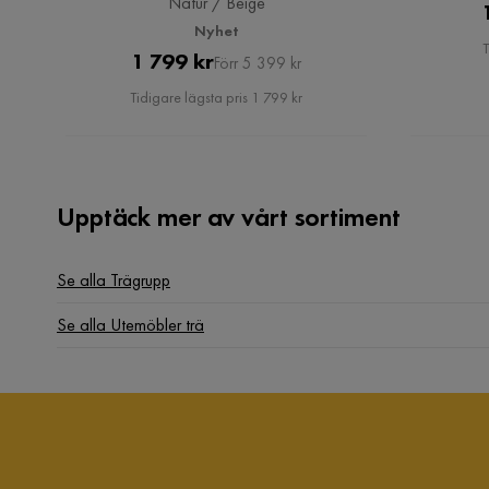
Natur / Beige
Nyhet
T
Pris
Original
1 799 kr
Förr 5 399 kr
Pris
Tidigare lägsta pris 1 799 kr
Upptäck mer av vårt sortiment
Se alla Trägrupp
Se alla Utemöbler trä