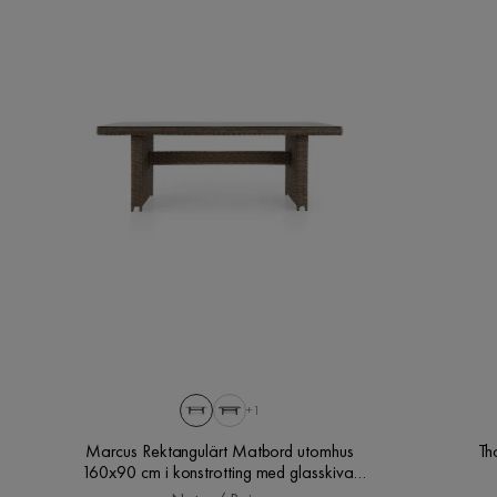
Andreas J
•
3 månader sedan
AJ
Bruk
Utomhus
Reglerbar
Nej
Montering krävs
Nej
Form
Rak
Form Bord
Rektangulär
+1
Marcus Rektangulärt Matbord utomhus
Th
160x90 cm i konstrotting med glasskiva,
Natur / Beige