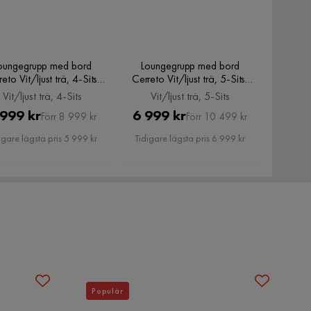
oungegrupp med bord
Loungegrupp med bord
eto Vit/ljust trä, 4-Sits,
Cerreto Vit/ljust trä, 5-Sits,
Vit/ljust trä, 4-Sits
Vit/ljust trä, 5-Sits
Vit/ljust trä, 4-Sits
Vit/ljust trä, 5-Sits
Pris
Original
Pris
Original
 999 kr
6 999 kr
Förr 8 999 kr
Förr 10 499 kr
Pris
Pris
igare lägsta pris 5 999 kr
Tidigare lägsta pris 6 999 kr
Populär