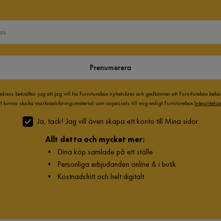
Prenumerera
adress bekräftar jag att jag vill ha Furniturebox nyhetsbrev och godkänner att Furniturebox beh
att kunna skicka marknadsföringsmaterial som anpassats till mig enligt Furniturebox
Integritetsp
Ja, tack! Jag vill även skapa ett konto till Mina sidor.
Allt detta och mycket mer:
•
Dina köp samlade på ett ställe
•
Personliga erbjudanden online & i butik
•
Kostnadsfritt och helt digitalt