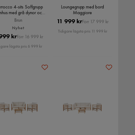
rocco 4-sits Soffgrupp
Loungegrupp med bord
mhus med grå dynor och
Maggiore
fbord med trä utseende,
Brun
Pris
Original
11 999 kr
Förr 17 999 kr
Brun
Nyhet
Pris
Tidigare lägsta pris 11 999 kr
Pris
Original
999 kr
Förr 16 999 kr
Pris
igare lägsta pris 6 999 kr