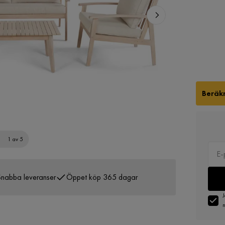
Beräkn
1 av 5
nabba leveranser
Öppet köp 365 dagar
J
n