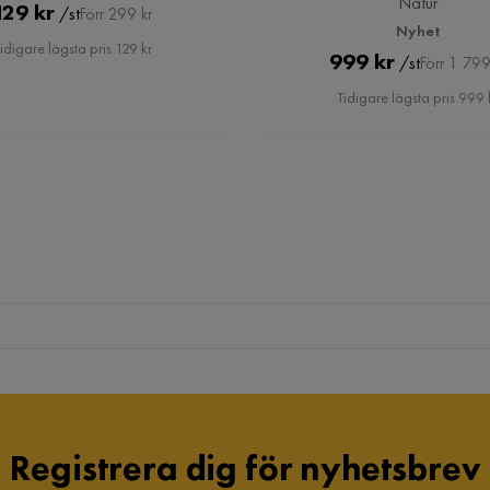
Natur
Pris
Original
129 kr
/st
Förr 299 kr
Nyhet
Pris
idigare lägsta pris 129 kr
Pris
Original
999 kr
/st
Förr 1 799
Pris
Tidigare lägsta pris 999 
Registrera dig för nyhetsbrev