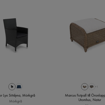
Ingår i paket
1 x soffa, 2 x fåtöljer, 1 x soffbord
Tvättråd
Maskintvätt 30°C
Färg
Beige
Verified by Trustvoice
Serie
Wagnera
+1
or Lyx Sittdyna, Mörkgrå
Marcus Fotpall till Öronlapp
Utomhus, Natur
Mörkgrå