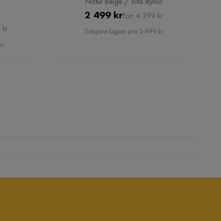
Natur Beige / Vita dynor
Pris
Original
2 499 kr
Förr 4 399 kr
Pris
 kr
Tidigare lägsta pris 2 499 kr
kr