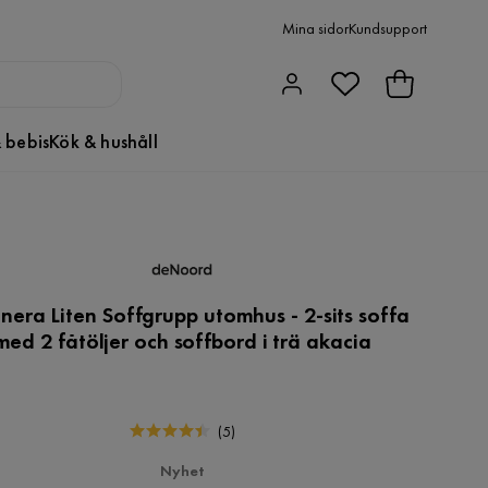
Mina sidor
Kundsupport
 bebis
Kök & hushåll
era Liten Soffgrupp utomhus - 2-sits soffa
med 2 fåtöljer och soffbord i trä akacia
(
5
)
Nyhet