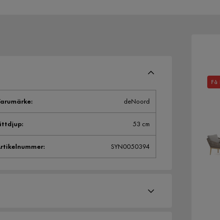
Få 
arumärke
:
deNoord
ittdjup
:
53 cm
rtikelnummer
:
SYN0050394