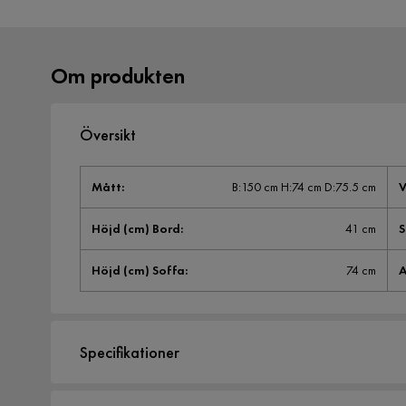
Om produkten
Översikt
Mått
:
B:150 cm H:74 cm D:75.5 cm
V
Höjd (cm) Bord
:
41 cm
S
Höjd (cm) Soffa
:
74 cm
A
Specifikationer
Artikelnummer:
SYN0050394