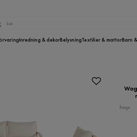
örvaring
Inredning & dekor
Belysning
Textilier & mattor
Barn &
Wagn
Beige