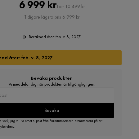
Pris
Original
6 999 kr
Förr 10 499 kr
Pris
Tidigare lägsta pris 6 999 kr
Beräknad åter: feb. v. 8, 2027
ad åter: feb. v. 8, 2027
Bevaka produkten
Vi meddelar dig när produkten är tillgänglig igen.
Bevaka
a tack, jag vill ta emot e-post från Furniturebox och prenumerera på ert
yhetsbrev.