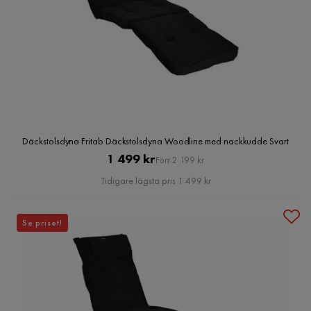
Däckstolsdyna Fritab Däckstolsdyna Woodline med nackkudde Svart
Pris
Original
1 499 kr
Förr 2 199 kr
Pris
Tidigare lägsta pris 1 499 kr
Se priset!