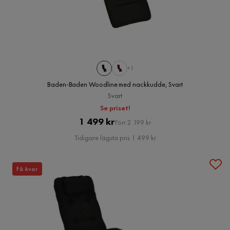
+1
Baden-Baden Woodline med nackkudde, Svart
Svart
Se priset!
Pris
Original
1 499 kr
Förr 2 199 kr
Pris
Tidigare lägsta pris 1 499 kr
Få kvar