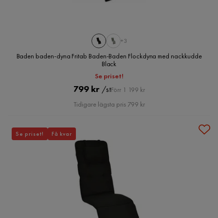
+3
Baden baden-dyna Fritab Baden-Baden Flockdyna med nackkudde
Black
Se priset!
Pris
Original
799 kr
/st
Förr 1 199 kr
Pris
Tidigare lägsta pris 799 kr
Se priset!
Få kvar