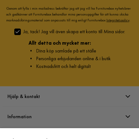
Genom att fylla i min mailadress bekräftar jag att jag vill ha Furniturebox nyhetsbrev
och godkänner att Furniturebox behandlar mina personuppgifter för att kunna skicka
marknadsföringsmaterial som anpassats till mig enligt Furniturebox
Integritetspolicy
.
Ja, tack! Jag vill även skapa ett konto till Mina sidor.
Allt detta och mycket mer:
•
Dina köp samlade på ett ställe
•
Personliga erbjudanden online & i butik
•
Kostnadsfritt och helt digitalt
Hjälp & kontakt
Information
Varumärken