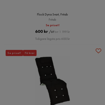
Flock Dyna Svart, Fritab
Fritab
Se priset!
Pris
Original
600 kr
/st
Förr 1 199 kr
Pris
Tidigare lägsta pris 600 kr
Se priset!
Få kvar