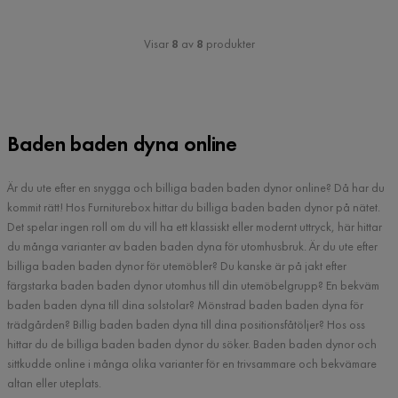
Visar
8
av
8
produkter
Baden baden dyna online
Är du ute efter en snygga och billiga baden baden dynor online? Då har du
kommit rätt! Hos Furniturebox hittar du billiga baden baden dynor på nätet.
Det spelar ingen roll om du vill ha ett klassiskt eller modernt uttryck, här hittar
du många varianter av baden baden dyna för utomhusbruk. Är du ute efter
billiga baden baden dynor för utemöbler? Du kanske är på jakt efter
färgstarka baden baden dynor utomhus till din utemöbelgrupp? En bekväm
baden baden dyna till dina solstolar? Mönstrad baden baden dyna för
trädgården? Billig baden baden dyna till dina positionsfåtöljer? Hos oss
hittar du de billiga baden baden dynor du söker. Baden baden dynor och
sittkudde online i många olika varianter för en trivsammare och bekvämare
altan eller uteplats.