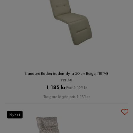
Standard Baden baden-dyna 50 cm Beige, FRITAB
FRITAB
Pris
Original
1 185 kr
Förr 2 199 kr
Pris
Tidigare lägsta pris 1 185 kr
Nyhet