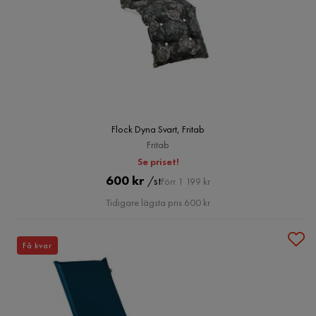
Flock Dyna Svart, Fritab
Fritab
Se priset!
Pris
Original
600 kr
/st
Förr 1 199 kr
Pris
Tidigare lägsta pris 600 kr
Få kvar