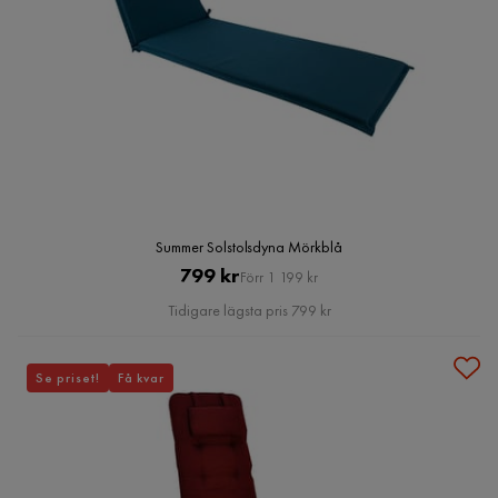
Summer Solstolsdyna Mörkblå
Pris
Original
799 kr
Förr 1 199 kr
Pris
Tidigare lägsta pris 799 kr
Se priset!
Få kvar