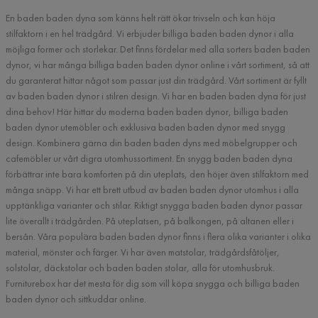
En baden baden dyna som känns helt rätt ökar trivseln och kan höja
stilfaktorn i en hel trädgård. Vi erbjuder billiga baden baden dynor i alla
möjliga former och storlekar. Det finns fördelar med alla sorters baden baden
dynor, vi har många billiga baden baden dynor online i vårt sortiment, så att
du garanterat hittar något som passar just din trädgård. Vårt sortiment är fyllt
av baden baden dynor i stilren design. Vi har en baden baden dyna för just
dina behov! Här hittar du moderna baden baden dynor, billiga baden
baden dynor utemöbler och exklusiva baden baden dynor med snygg
design. Kombinera gärna din baden baden dyns med möbelgrupper och
cafemöbler ur vårt digra utomhussortiment. En snygg baden baden dyna
förbättrar inte bara komforten på din uteplats, den höjer även stilfaktorn med
många snäpp. Vi har ett brett utbud av baden baden dynor utomhus i alla
upptänkliga varianter och stilar. Riktigt snygga baden baden dynor passar
lite överallt i trädgården. På uteplatsen, på balkongen, på altanen eller i
bersån. Våra populära baden baden dynor finns i flera olika varianter i olika
material, mönster och färger. Vi har även matstolar, trädgårdsfåtöljer,
solstolar, däckstolar och baden baden stolar, alla för utomhusbruk.
Furniturebox har det mesta för dig som vill köpa snygga och billiga baden
baden dynor och sittkuddar online.