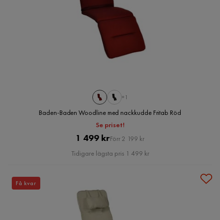
+1
Baden-Baden Woodline med nackkudde Fritab Röd
Se priset!
Pris
Original
1 499 kr
Förr 2 199 kr
Pris
Tidigare lägsta pris 1 499 kr
Få kvar