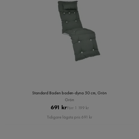
Standard Baden baden-dyna 50 cm, Grön
Grön
Pris
Original
691 kr
Förr 1 199 kr
Pris
Tidigare lägsta pris 691 kr