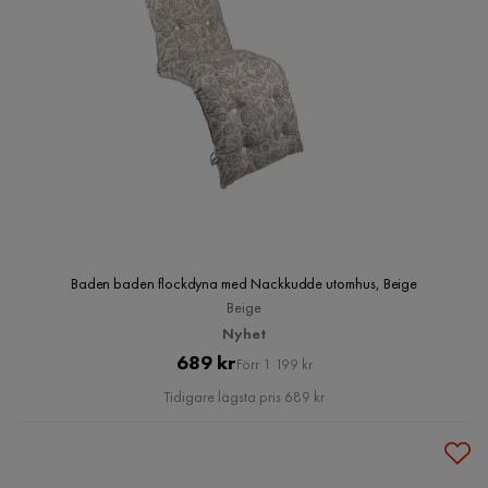
Baden baden flockdyna med Nackkudde utomhus, Beige
Beige
Nyhet
Pris
Original
689 kr
Förr 1 199 kr
Pris
Tidigare lägsta pris 689 kr