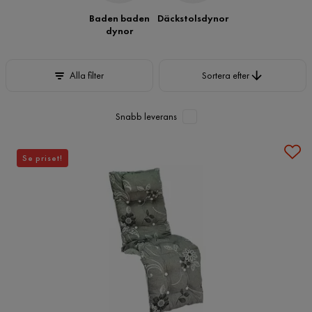
varianter för en trivsammare och bekvämare altan eller uteplats.
Baden baden
Däckstolsdynor
dynor
Sortera efter
Alla filter
Sortera efter
Snabb leverans
Se priset!