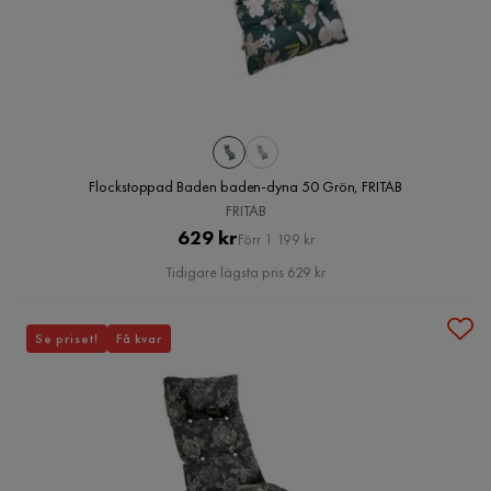
Flockstoppad Baden baden-dyna 50 Grön, FRITAB
FRITAB
Pris
Original
629 kr
Förr 1 199 kr
Pris
Tidigare lägsta pris 629 kr
Se priset!
Få kvar