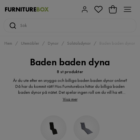
Hem
Utemöbler
Dynor
Solstolsdynor
Baden baden dynor
Baden baden dyna
8 st produkter
Är du ute efter en snygga och billiga baden baden dynor online?
Då har du kommit rätt! Hos Furniturebox hittar du billiga baden
baden dynor på nätet. Det spelar ingen roll om du vill ha ett
klassiskt eller modernt uttryck, här hittar du många varianter av
Visa mer
baden baden dyna för utomhusbruk. Är du ute efter billiga baden
baden dynor för utemöbler? Du kanske är på jakt efter färgstarka
baden baden dynor utomhus till din utemöbelgrupp? En bekväm
baden baden dyna till dina solstolar? Mönstrad baden baden
dyna för trädgården? Billig baden baden dyna till dina
positionsfåtöljer? Hos oss hittar du de billiga baden baden dynor
du söker. Baden baden dynor och sittkudde online i många olika