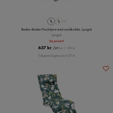
+3
Baden-Baden Flockdyna med nackkudde, Ljusgrå
Ljusgrå
Se priset!
Pris
Original
637 kr
/st
Förr 1 199 kr
Pris
Tidigare lägsta pris 637 kr