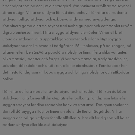
hittar något som passar just din trädgård. Vårt sortiment är fyllt av stolsdynor i
stilren design. Vi har en sittdyna för just dina behov! Här hittar du moderna
sittdynor, billiga sittdynor och exklusiva sittdynor med snygg design.
Kombinera gärna dina stolsdynor med möbelgrupper och cafemöbler ur vårt
digra utomhussortiment. Hitta snygga sittdynor utemöbler! Vi har ett brett
utbud av sittdynor i alla upptänkliga varianter och stilar. Riktigt snygga
stolsdynor passar lite överallt i trädgården. På uteplatsen, på balkongen, på
altanen eller i bersån.Våra populära stolsdynor finns i flera olika varianter,
olika material, mönster och färger. Vi har även matstolar, trädgårdsfåtöljer,
solstolar, däckstolar och sittsäckar, alla för utomhusbruk. Furniturebox har
det mesta för dig som vill köpa snygga och billiga stolsdynor och sittkuddar
online.
Här hittar du flera modeller av stolsdynor och sittkuddar. Här kan du köpa
stolsdynor i alla former till din uteplats eller balkong. För dig som letar efter
snygga sittdynor för dina utemöbler har vi ett stort urval. Designen spelar en
stor roll då snygga sittdynor finner sin plats i de flesta trädgårdar. Vi har
snygga och billiga sittdynor för alla tillfällen. Vi har allt för dig som vill ha en
modern sittdyna eller klassisk stolsdyna.