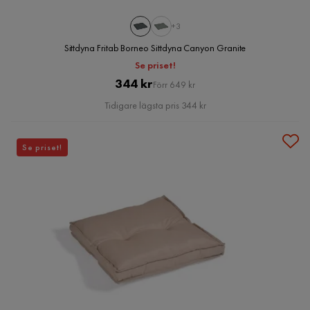
+3
Sittdyna Fritab Borneo Sittdyna Canyon Granite
Se priset!
Pris
Original
344 kr
Förr 649 kr
Pris
Tidigare lägsta pris 344 kr
Se priset!