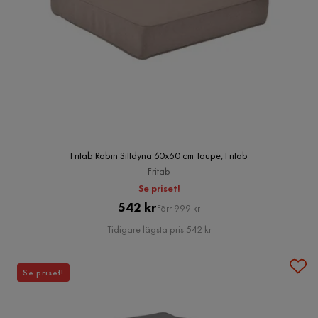
Fritab Robin Sittdyna 60x60 cm Taupe, Fritab
Fritab
Se priset!
Pris
Original
542 kr
Förr 999 kr
Pris
Tidigare lägsta pris 542 kr
Se priset!