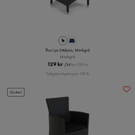
Thor Lyx Sittdyna, Mörkgrå
Mörkgrå
Pris
Original
129 kr
/st
Förr 299 kr
Pris
Tidigare lägsta pris 129 kr
Outlet