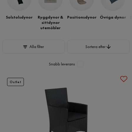
Hos oss hittar du stolsdynor och sittkuddar online i många olika
varianter för en trivsammare och bekvämare altan eller uteplats.
Solstolsdynor
Ryggdynor &
Positionsdynor
Övriga dynor
S
sittdynor
utemöbler
Sortera efter
Alla filter
Sortera efter
Snabb leverans
Outlet