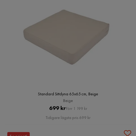
Standard Sittdyna 65x65 cm, Beige
Beige
Pris
Original
699 kr
Förr 1 199 kr
Pris
Tidigare lägsta pris 699 kr