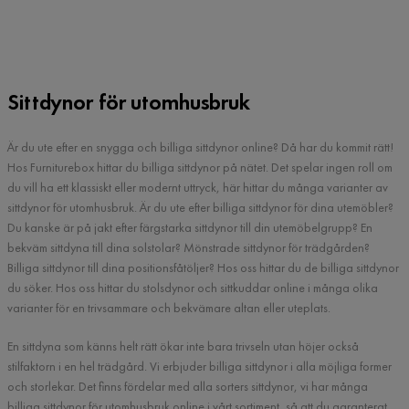
Sittdynor för utomhusbruk
Är du ute efter en snygga och billiga sittdynor online? Då har du kommit rätt!
Hos Furniturebox hittar du billiga sittdynor på nätet. Det spelar ingen roll om
du vill ha ett klassiskt eller modernt uttryck, här hittar du många varianter av
sittdynor för utomhusbruk. Är du ute efter billiga sittdynor för dina utemöbler?
Du kanske är på jakt efter färgstarka sittdynor till din utemöbelgrupp? En
bekväm sittdyna till dina solstolar? Mönstrade sittdynor för trädgården?
Billiga sittdynor till dina positionsfåtöljer? Hos oss hittar du de billiga sittdynor
du söker. Hos oss hittar du stolsdynor och sittkuddar online i många olika
varianter för en trivsammare och bekvämare altan eller uteplats.
En sittdyna som känns helt rätt ökar inte bara trivseln utan höjer också
stilfaktorn i en hel trädgård. Vi erbjuder billiga sittdynor i alla möjliga former
och storlekar. Det finns fördelar med alla sorters sittdynor, vi har många
billiga sittdynor för utomhusbruk online i vårt sortiment, så att du garanterat