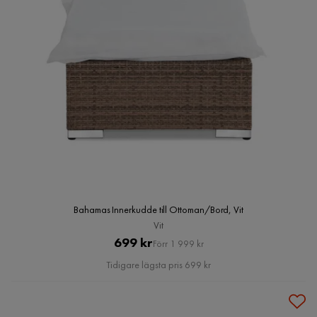
Bahamas Innerkudde till Ottoman/Bord, Vit
Vit
Pris
Original
699 kr
Förr 1 999 kr
Pris
Tidigare lägsta pris 699 kr