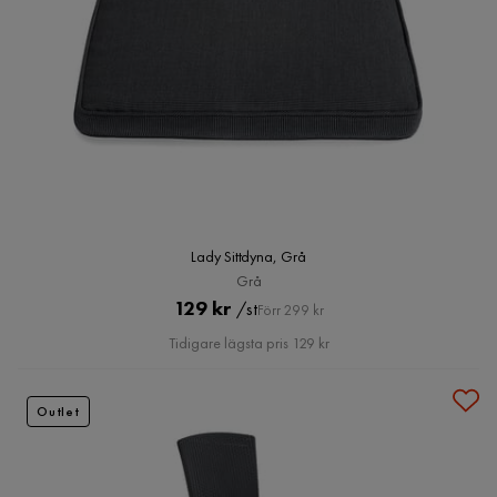
Lady Sittdyna, Grå
Grå
Pris
Original
129 kr
/st
Förr 299 kr
Pris
Tidigare lägsta pris 129 kr
Outlet