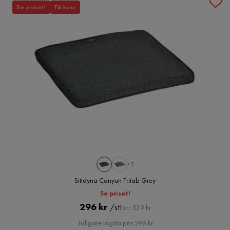
Se priset!
Få kvar
+5
Sittdyna Canyon Fritab Grey
Se priset!
Pris
Original
296 kr
/st
Förr 539 kr
Pris
Tidigare lägsta pris 296 kr