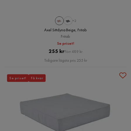
+2
Axel Sittdyna Beige, Fritab
Fritab
Se priset!
Pris
Original
255 kr
Förr 489 kr
Pris
Tidigare lägsta pris 255 kr
Se priset!
Få kvar