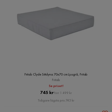
Fritab Clyde Sittdyna 70x70 cm Ljusgrå, Fritab
Fritab
Se priset!
Pris
Original
745 kr
Förr 1 499 kr
Pris
Tidigare lägsta pris 745 kr