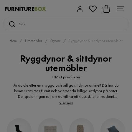
Hem
Utemöbler
Dynor
Ryggdynor & sittdynor utemöbler
Ryggdynor & sittdynor
utemöbler
107 st produkter
Är du ute efter en snygga och billiga sittdynor online? Då har du
kommit rätt! Hos Furniturebox hittar du billiga sittdynor på nätet.
Det spelar ingen roll om du vill ha ett klassiskt eller modernt
uttryck, här hittar du många varianter av sittdynor för
Visa mer
utomhusbruk. Är du ute efter billiga sittdynor för dina utemöbler?
Du kanske är på jakt efter färgstarka sittdynor till din
utemöbelgrupp? En bekväm sittdyna till dina solstolar? Mönstrade
sittdynor för trädgården? Billiga sittdynor till dina
positionsfåtöljer? Hos oss hittar du de billiga sittdynor du söker.