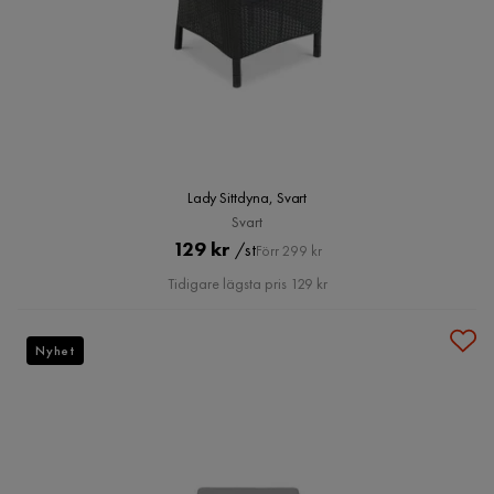
Lady Sittdyna, Svart
Svart
Pris
Original
129 kr
/st
Förr 299 kr
Pris
Tidigare lägsta pris 129 kr
Nyhet