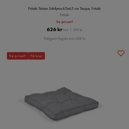
Fritab Tristan Sittdyna 65x65 cm Taupe, Fritab
Fritab
Se priset!
Pris
Original
626 kr
Förr 1 199 kr
Pris
Tidigare lägsta pris 626 kr
Se priset!
Få kvar