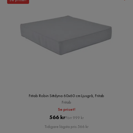
Se priset!
Fritab Robin Sittdyna 60x60 cm Ljusgrå, Fritab
Fritab
Se priset!
Pris
Original
566 kr
Förr 999 kr
Pris
Tidigare lägsta pris 566 kr