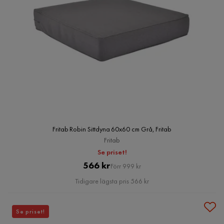
Fritab Robin Sittdyna 60x60 cm Grå, Fritab
Fritab
Se priset!
Pris
Original
566 kr
Förr 999 kr
Pris
Tidigare lägsta pris 566 kr
Se priset!