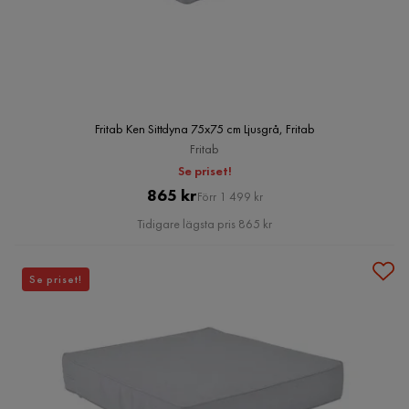
Fritab Ken Sittdyna 75x75 cm Ljusgrå, Fritab
Fritab
Se priset!
Pris
Original
865 kr
Förr 1 499 kr
Pris
Tidigare lägsta pris 865 kr
Se priset!