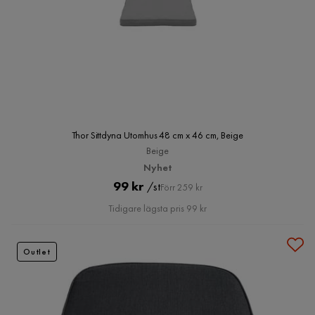
Thor Sittdyna Utomhus 48 cm x 46 cm, Beige
Beige
Nyhet
Pris
Original
99 kr
/st
Förr 259 kr
Pris
Tidigare lägsta pris 99 kr
Outlet