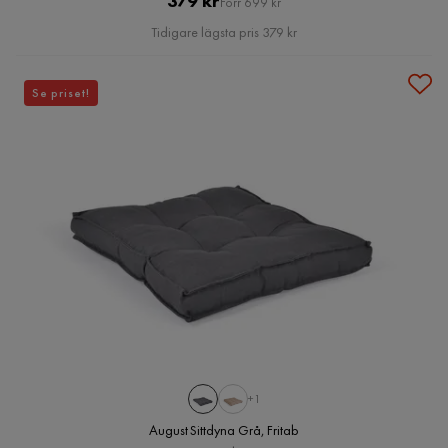
379 kr
Förr 699 kr
Pris
Tidigare lägsta pris 379 kr
Se priset!
+1
August Sittdyna Grå, Fritab