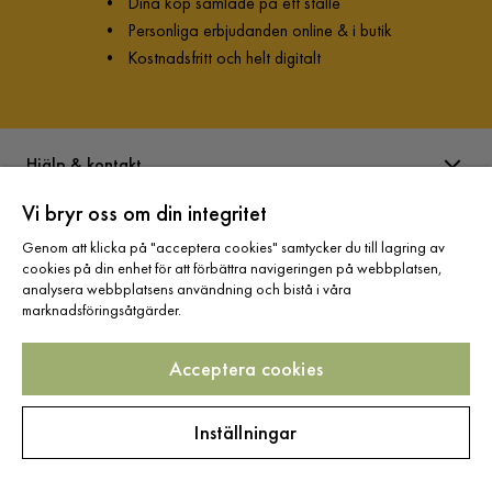
•
Dina köp samlade på ett ställe
•
Personliga erbjudanden online & i butik
•
Kostnadsfritt och helt digitalt
Hjälp & kontakt
Vi bryr oss om din integritet
Information
Genom att klicka på "acceptera cookies" samtycker du till lagring av
cookies på din enhet för att förbättra navigeringen på webbplatsen,
analysera webbplatsens användning och bistå i våra
Varumärken
marknadsföringsåtgärder.
Acceptera cookies
Sortiment
Inställningar