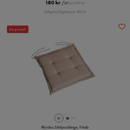
Pris
Original
180 kr
/st
Förr 299 kr
Pris
Tidigare lägsta pris 180 kr
Se priset!
+1
Rhodos Sittdyna Beige, Fritab