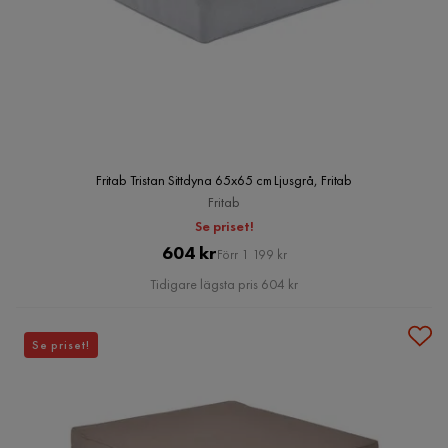
Fritab Tristan Sittdyna 65x65 cm Ljusgrå, Fritab
Fritab
Se priset!
Pris
Original
604 kr
Förr 1 199 kr
Pris
Tidigare lägsta pris 604 kr
Se priset!