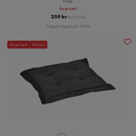
Fritab
Se priset!
Pris
Original
359 kr
Förr 699 kr
Pris
Tidigare lägsta pris 359 kr
Se priset!
Få kvar