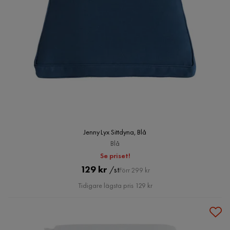
Jenny Lyx Sittdyna, Blå
Blå
Se priset!
Pris
Original
129 kr
/st
Förr 299 kr
Pris
Tidigare lägsta pris 129 kr