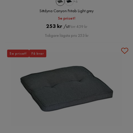
+6
Sittdyna Canyon Fritab Light grey
Se priset!
Pris
Original
253 kr
/st
Förr 459 kr
Pris
Tidigare lägsta pris 253 kr
Se priset!
Få kvar