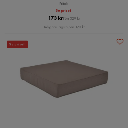
Fritab
Se priset!
Pris
Original
173 kr
Förr 329 kr
Pris
Tidigare lägsta pris 173 kr
Se priset!