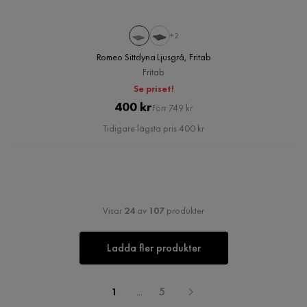
+2
Romeo Sittdyna Ljusgrå, Fritab
Fritab
Se priset!
Pris
Original
400 kr
Förr 749 kr
Pris
Tidigare lägsta pris 400 kr
Visar
24
av
107
produkter
Ladda fler produkter
1
...
5