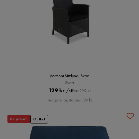
Vermont Sittdyna, Svart
Svart
Pris
Original
129 kr
/st
Förr 299 kr
Pris
Tidigare lägsta pris 129 kr
Se priset!
Outlet