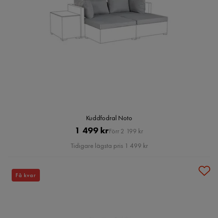
Kuddfodral Noto
Pris
Original
1 499 kr
Förr 2 199 kr
Pris
Tidigare lägsta pris 1 499 kr
Få kvar