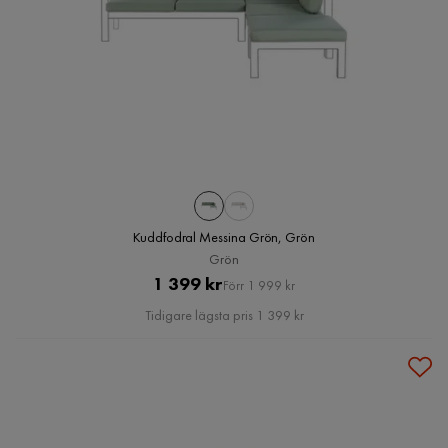
Kuddfodral Messina Grön, Grön
Grön
Pris
Original
1 399 kr
Förr 1 999 kr
Pris
Tidigare lägsta pris 1 399 kr