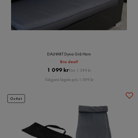
DALHART Dyna Grå Hörn
Bra deal!
Pris
Original
1 099 kr
Förr 1 599 kr
Pris
Tidigare lägsta pris 1 099 kr
Outlet