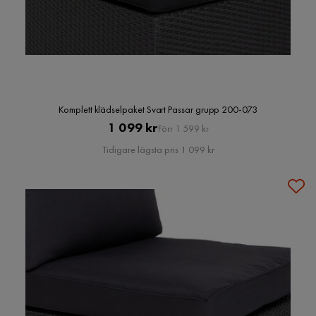
Komplett klädselpaket Svart Passar grupp 200-073
Pris
Original
1 099 kr
Förr 1 599 kr
Pris
Tidigare lägsta pris 1 099 kr