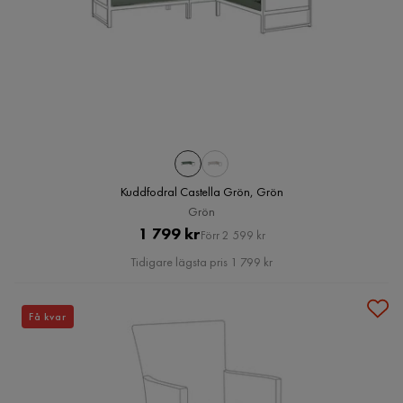
Kuddfodral Castella Grön, Grön
Grön
Pris
Original
1 799 kr
Förr 2 599 kr
Pris
Tidigare lägsta pris 1 799 kr
Få kvar