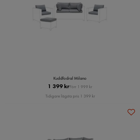
Kuddfodral Milano
Pris
Original
1 399 kr
Förr 1 999 kr
Pris
Tidigare lägsta pris 1 399 kr