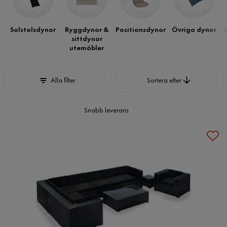
varianter för en trivsammare och bekvämare utesäsong i din
trädgård.
Solstolsdynor
Ryggdynor &
Positionsdynor
Övriga dynor
S
sittdynor
utemöbler
Sortera efter
Alla filter
Sortera efter
Snabb leverans