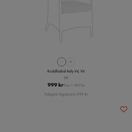
Kuddfodral Italy Vit, Vit
Vit
Pris
Original
999 kr
Förr 1 499 kr
Pris
Tidigare lägsta pris 999 kr