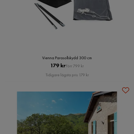
Vienna Parasollskydd 300 cm
Pris
Original
179 kr
Förr 799 kr
Pris
Tidigare lägsta pris 179 kr