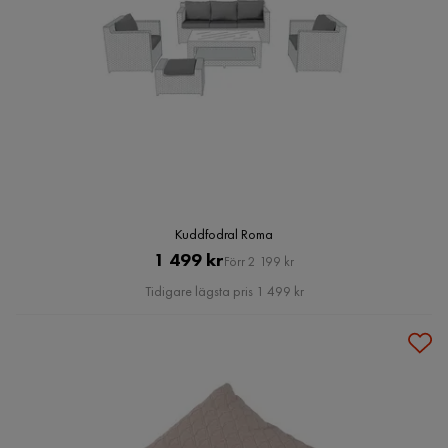
Kuddfodral Roma
Pris
Original
1 499 kr
Förr 2 199 kr
Pris
Tidigare lägsta pris 1 499 kr