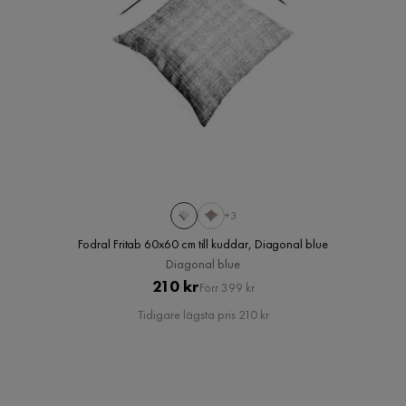
+3
Fodral Fritab 60x60 cm till kuddar, Diagonal blue
Diagonal blue
Pris
Original
210 kr
Förr 399 kr
Pris
Tidigare lägsta pris 210 kr