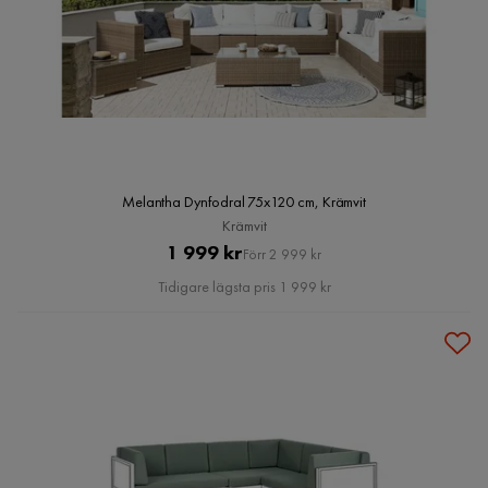
Melantha Dynfodral 75x120 cm, Krämvit
Krämvit
Pris
Original
1 999 kr
Förr 2 999 kr
Pris
Tidigare lägsta pris 1 999 kr