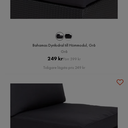
Bahamas Dynfodral till Hörnmodul, Grå
Grå
Pris
Original
249 kr
Förr 599 kr
Pris
Tidigare lägsta pris 249 kr