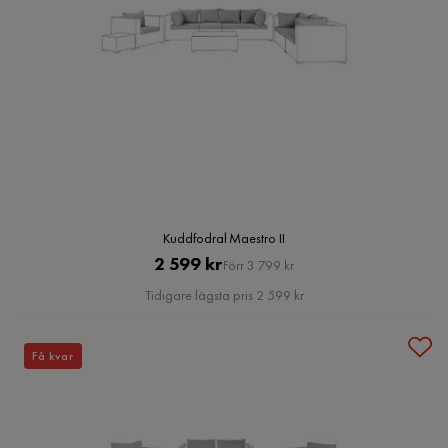
Kuddfodral Maestro II
Pris
Original
2 599 kr
Förr 3 799 kr
Pris
Tidigare lägsta pris 2 599 kr
Få kvar