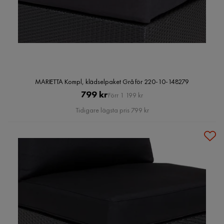
MARIETTA Kompl, klädselpaket Grå för 220-10-148279
Pris
Original
799 kr
Förr 1 199 kr
Pris
Tidigare lägsta pris 799 kr