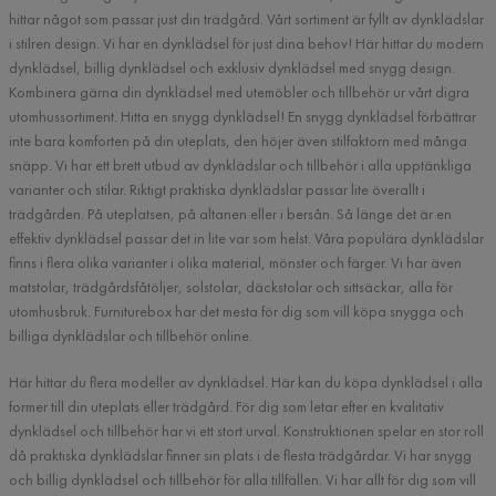
hittar något som passar just din trädgård. Vårt sortiment är fyllt av dynklädslar
i stilren design. Vi har en dynklädsel för just dina behov! Här hittar du modern
dynklädsel, billig dynklädsel och exklusiv dynklädsel med snygg design.
Kombinera gärna din dynklädsel med utemöbler och tillbehör ur vårt digra
utomhussortiment. Hitta en snygg dynklädsel! En snygg dynklädsel förbättrar
inte bara komforten på din uteplats, den höjer även stilfaktorn med många
snäpp. Vi har ett brett utbud av dynklädslar och tillbehör i alla upptänkliga
varianter och stilar. Riktigt praktiska dynklädslar passar lite överallt i
trädgården. På uteplatsen, på altanen eller i bersån. Så länge det är en
effektiv dynklädsel passar det in lite var som helst. Våra populära dynklädslar
finns i flera olika varianter i olika material, mönster och färger. Vi har även
matstolar, trädgårdsfåtöljer, solstolar, däckstolar och sittsäckar, alla för
utomhusbruk. Furniturebox har det mesta för dig som vill köpa snygga och
billiga dynklädslar och tillbehör online.
Här hittar du flera modeller av dynklädsel. Här kan du köpa dynklädsel i alla
former till din uteplats eller trädgård. För dig som letar efter en kvalitativ
dynklädsel och tillbehör har vi ett stort urval. Konstruktionen spelar en stor roll
då praktiska dynklädslar finner sin plats i de flesta trädgårdar. Vi har snygg
och billig dynklädsel och tillbehör för alla tillfällen. Vi har allt för dig som vill