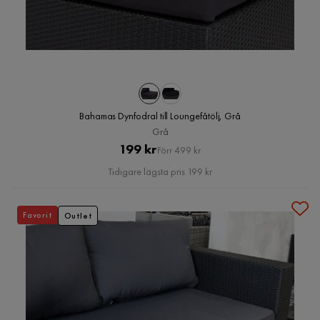
Bahamas Dynfodral till Loungefåtölj, Grå
Grå
Pris
Original
199 kr
Förr 499 kr
Pris
Tidigare lägsta pris 199 kr
Favorit
Outlet