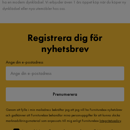
ha en modern dynklädsel. Vi erbjuder även 1 års öppet köp när du köper ny
dynklädsel eller nya utemöbler hos oss.
Registrera dig för
nyhetsbrev
Ange din e-postadress
Prenumerera
Genom att fylla i min mailadress bekräftar jag att jag vill ha Furniturebox nyhetsbrev
och godkänner att Furniturebox behandlar mina personuppgifter för att kunna skicka
marknadsföringsmaterial som anpassats till mig enligt Furniturebox
Integritetspolicy
.