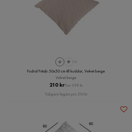
+3
Fodral Fritab 50x50 cm till kuddar, Velvet beige
Velvet beige
Pris
Original
210 kr
Förr 399 kr
Pris
Tidigare lägsta pris 210 kr