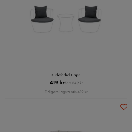
Kuddfodral Capri
Pris
Original
419 kr
Förr 649 kr
Pris
Tidigare lägsta pris 419 kr