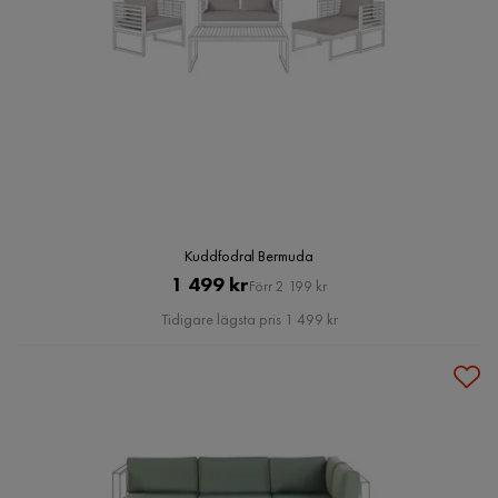
Kuddfodral Bermuda
Pris
Original
1 499 kr
Förr 2 199 kr
Pris
Tidigare lägsta pris 1 499 kr