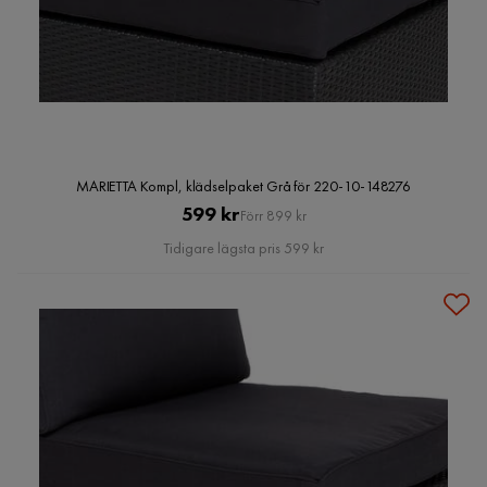
MARIETTA Kompl, klädselpaket Grå för 220-10-148276
Pris
Original
599 kr
Förr 899 kr
Pris
Tidigare lägsta pris 599 kr