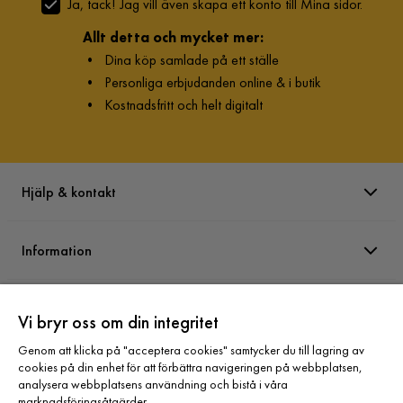
Ja, tack! Jag vill även skapa ett konto till Mina sidor.
Allt detta och mycket mer:
•
Dina köp samlade på ett ställe
•
Personliga erbjudanden online & i butik
•
Kostnadsfritt och helt digitalt
Hjälp & kontakt
Information
Varumärken
Vi bryr oss om din integritet
Genom att klicka på "acceptera cookies" samtycker du till lagring av
Sortiment
cookies på din enhet för att förbättra navigeringen på webbplatsen,
analysera webbplatsens användning och bistå i våra
marknadsföringsåtgärder.