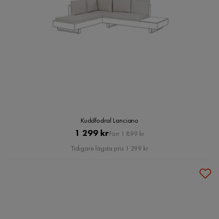
Kuddfodral Lanciano
Pris
Original
1 299 kr
Förr 1 899 kr
Pris
Tidigare lägsta pris 1 299 kr