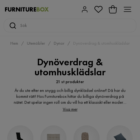
Hem
Utemöbler
Dynor
Dynöverdrag & utomhusklädslar
Dynöverdrag &
utomhusklädslar
21 st produkter
Är du ute efter en snygg och billig dynklädsel online? Då har du
kommit rätt! Hos Furniturebox hittar du billiga dynöverdrag på
nätet. Det spelar ingen roll om du vill ha ett klassiskt eller modernt
uttryck, här hittar du många varianter av dynklädsel för
Visa mer
utomhusbruk. Är du ute efter en billig dynklädsel för uteplatsen?
Du kanske står i begrepp att köpa en ny dynklädsel till din mysiga
sommarfest? Snygg dynklädsel? Billig dynklädsel lagom till
utesäsongen? En praktisk avtagbar dynklädsel? Hos oss hittar du
den billiga dynklädsel du söker. dynklädsel i många olika