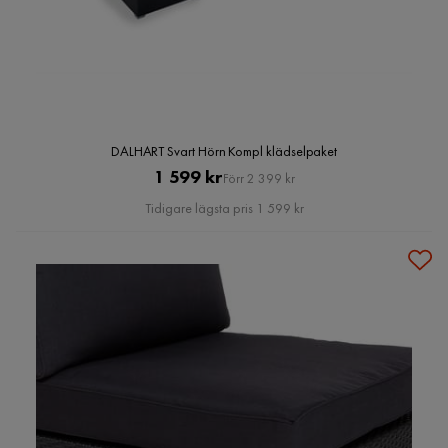
DALHART Svart Hörn Kompl klädselpaket
Pris
Original
1 599 kr
Förr 2 399 kr
Pris
Tidigare lägsta pris 1 599 kr