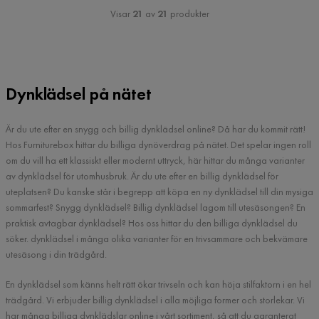
Visar
21
av
21
produkter
Dynklädsel på nätet
Är du ute efter en snygg och billig dynklädsel online? Då har du kommit rätt!
Hos Furniturebox hittar du billiga dynöverdrag på nätet. Det spelar ingen roll
om du vill ha ett klassiskt eller modernt uttryck, här hittar du många varianter
av dynklädsel för utomhusbruk. Är du ute efter en billig dynklädsel för
uteplatsen? Du kanske står i begrepp att köpa en ny dynklädsel till din mysiga
sommarfest? Snygg dynklädsel? Billig dynklädsel lagom till utesäsongen? En
praktisk avtagbar dynklädsel? Hos oss hittar du den billiga dynklädsel du
söker. dynklädsel i många olika varianter för en trivsammare och bekvämare
utesäsong i din trädgård.
En dynklädsel som känns helt rätt ökar trivseln och kan höja stilfaktorn i en hel
trädgård. Vi erbjuder billig dynklädsel i alla möjliga former och storlekar. Vi
har många billiga dynklädslar online i vårt sortiment, så att du garanterat