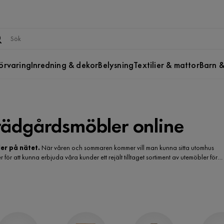
örvaring
Inredning & dekor
Belysning
Textilier & mattor
Barn &
rädgårdsmöbler online
er på nätet.
När våren och sommaren kommer vill man kunna sitta utomhus
ör att kunna erbjuda våra kunder ett rejält tilltaget sortiment av utemöbler för
Vi har ett av Sveriges största sortiment av utemöbler online för att kunna erbjuda
en eller en större loungegrupp till altanen så har vi de utemöbler du söker.