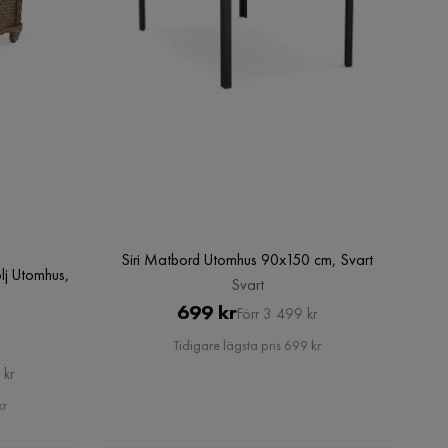
Siri Matbord Utomhus 90x150 cm, Svart
ölj Utomhus,
Svart
Pris
Original
699 kr
Förr 3 499 kr
Pris
Tidigare lägsta pris 699 kr
 kr
kr