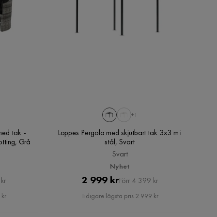
+1
med tak -
Loppes Pergola med skjutbart tak 3x3 m i
otting, Grå
stål, Svart
Svart
Nyhet
Pris
Original
2 999 kr
kr
Förr 4 399 kr
Pris
 kr
Tidigare lägsta pris 2 999 kr