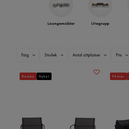
Loungemöbler
Utegrupp
Färg
Storlek
Antal sittplatser
Pris
Bevaka
Nyhet
Få kvar