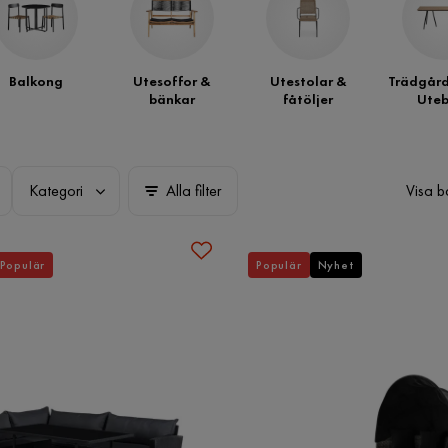
Balkong
Utesoffor &
Utestolar &
Trädgård
bänkar
fåtöljer
Uteb
Kategori
Alla filter
Visa b
Populär
Populär
Nyhet