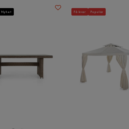
Nyhet
Få kvar
Populär