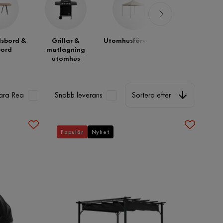
sbord &
Grillar &
Utomhusförvaring
Solskydd
ord
matlagning
utomhus
Sortera efter
ara Rea
Snabb leverans
Sortera efter
Populär
Nyhet