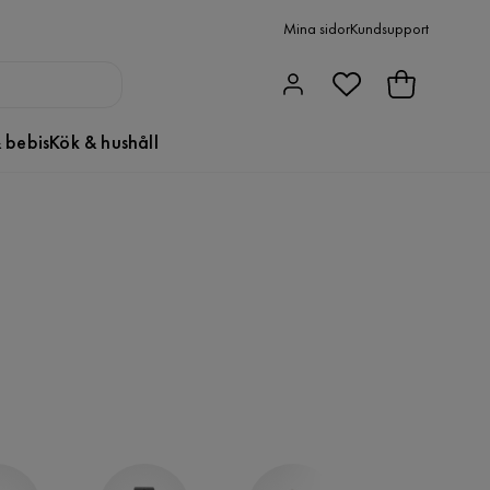
Mina sidor
Kundsupport
 bebis
Kök & hushåll