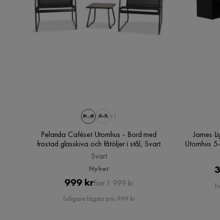
+1
Pelanda Caféset Utomhus - Bord med
James Li
frostad glasskiva och fåtöljer i stål, Svart
Utomhus 5-s
utep
Svart
3
Nyhet
Pris
Original
999 kr
Förr 1 999 kr
Ti
Pris
Tidigare lägsta pris 999 kr