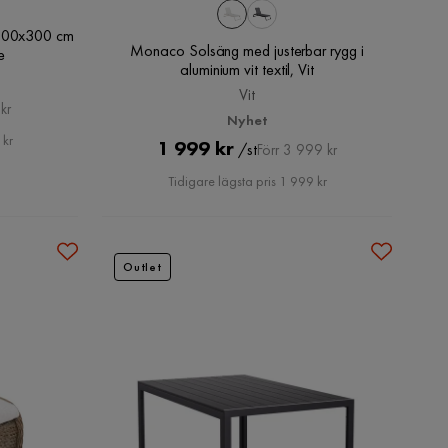
 300x300 cm
Monaco Solsäng med justerbar rygg i
e
aluminium vit textil, Vit
Vit
kr
Nyhet
 kr
Pris
Original
1 999 kr
/st
Förr 3 999 kr
Pris
Tidigare lägsta pris 1 999 kr
Outlet