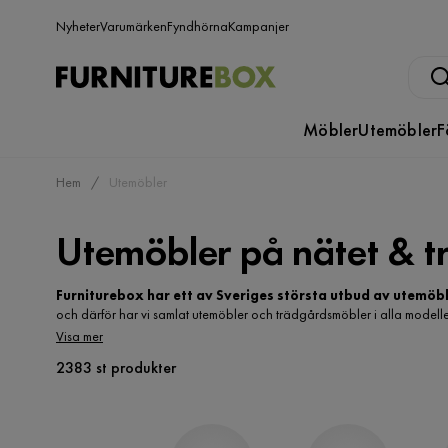
Nyheter
Varumärken
Fyndhörna
Kampanjer
Möbler
Utemöbler
F
Hem
Utemöbler
Utemöbler på nätet & t
Furniturebox har ett av Sveriges största utbud av utemöbl
och därför har vi samlat utemöbler och trädgårdsmöbler i alla modeller f
uteplatsen, trädgården, altanen, terrassen, uterummet eller balkongen. 
Visa mer
något för alla. Oavsett om du letar efter en liten
cafégrupp
till balkong
2383 st produkter