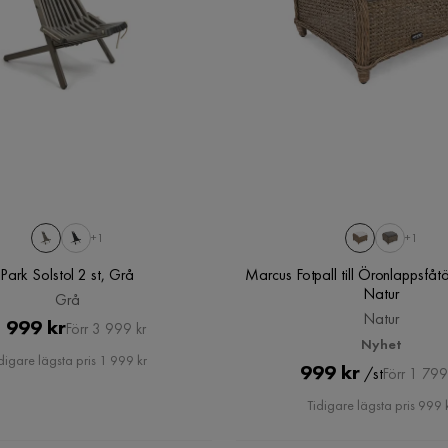
+1
+1
Park Solstol 2 st, Grå
Marcus Fotpall till Öronlappsfåt
Natur
Grå
Natur
Pris
Original
 999 kr
Förr 3 999 kr
Nyhet
Pris
digare lägsta pris 1 999 kr
Pris
Original
999 kr
/st
Förr 1 799
Pris
Tidigare lägsta pris 999 