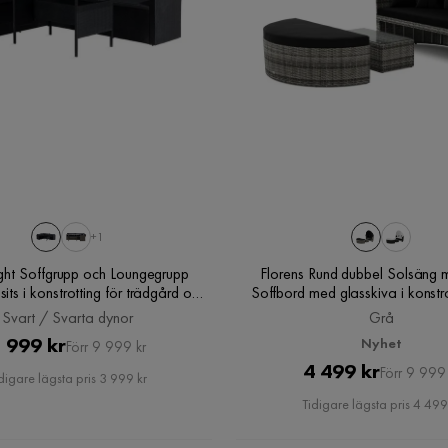
+1
ght Soffgrupp och Loungegrupp
Florens Rund dubbel Solsäng 
its i konstrotting för trädgård och
Soffbord med glasskiva i konstr
lats, Svart / Svarta dynor
Svart / Svarta dynor
Grå
Pris
Original
 999 kr
Nyhet
Förr 9 999 kr
Pris
Original
4 499 kr
Pris
Förr 9 999 
digare lägsta pris 3 999 kr
Pris
Tidigare lägsta pris 4 499