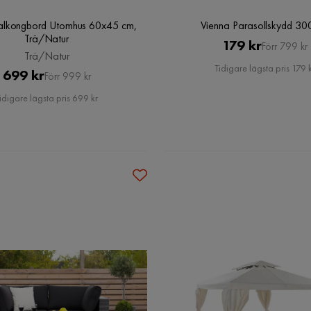
alkongbord Utomhus 60x45 cm,
Vienna Parasollskydd 30
Trä/Natur
Pris
Original
179 kr
Förr 799 kr
Trä/Natur
Pris
Tidigare lägsta pris 179 
Pris
Original
699 kr
Förr 999 kr
Pris
idigare lägsta pris 699 kr