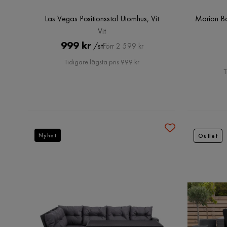
Las Vegas Positionsstol Utomhus, Vit
Marion B
Vit
Pris
Original
999 kr
/st
Förr 2 599 kr
Pris
Tidigare lägsta pris 999 kr
T
Nyhet
Outlet