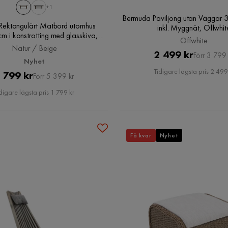
+1
Bermuda Paviljong utan Väggar
Rektangulärt Matbord utomhus
inkl. Myggnät, Offwhit
 i konstrotting med glasskiva,
Offwhite
Natur / Beige
Natur / Beige
Pris
Original
2 499 kr
Förr 3 799 
Nyhet
Pris
Tidigare lägsta pris 2 499
Pris
Original
 799 kr
Förr 5 399 kr
Pris
digare lägsta pris 1 799 kr
Få kvar
Nyhet