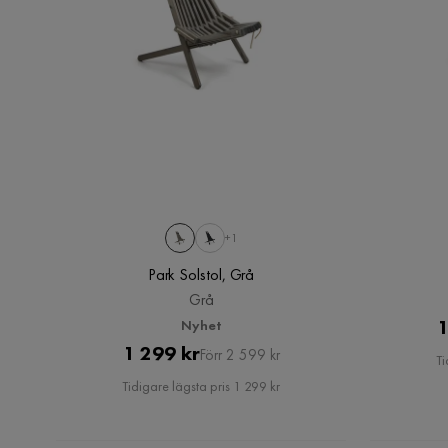
+1
Park Solstol, Grå
Grå
1
Nyhet
Pris
Original
1 299 kr
Förr 2 599 kr
Ti
Pris
Tidigare lägsta pris 1 299 kr