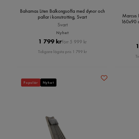
Bahamas Liten Balkongsoffa med dynor och
Marcus 
pallar i konstrotting, Svart
160x90 cm
Svart
Nyhet
Pris
Original
1 799 kr
Förr 5 999 kr
1
Pris
Tidigare lägsta pris 1 799 kr
Ti
Populär
Nyhet