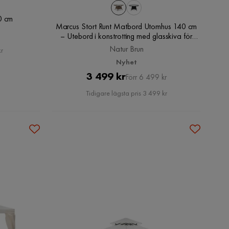
0 cm
Marcus Stort Runt Matbord Utomhus 140 cm
– Utebord i konstrotting med glasskiva för
Uteplats och Trädgård, Natur Brun
Natur Brun
kr
Nyhet
Pris
Original
3 499 kr
Förr 6 499 kr
Pris
Tidigare lägsta pris 3 499 kr