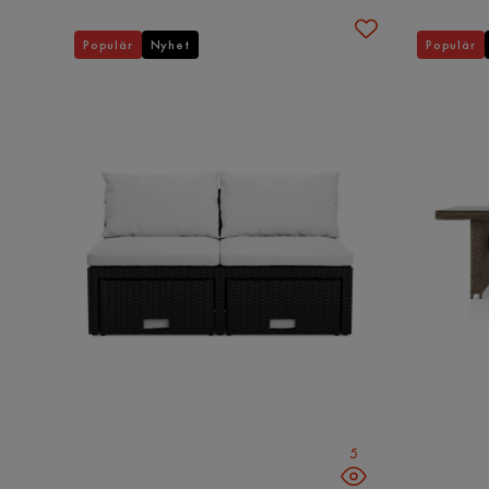
Populär
Nyhet
Populär
5