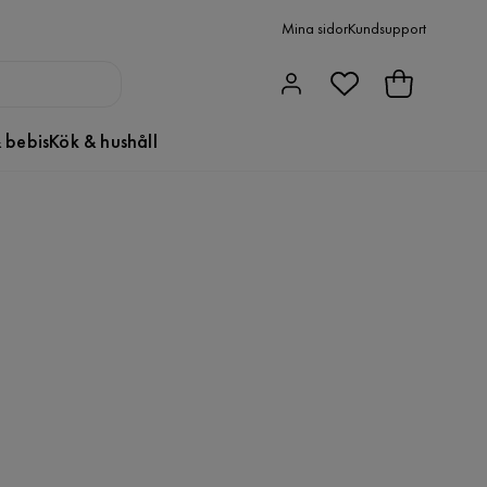
Mina sidor
Kundsupport
 bebis
Kök & hushåll