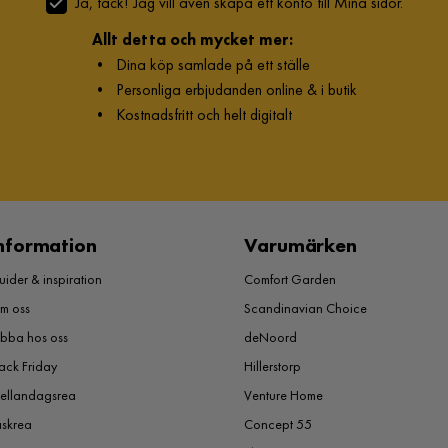
Ja, tack! Jag vill även skapa ett konto till Mina sidor.
Allt detta och mycket mer:
•
Dina köp samlade på ett ställe
•
Personliga erbjudanden online & i butik
•
Kostnadsfritt och helt digitalt
nformation
Varumärken
ider & inspiration
Comfort Garden
m oss
Scandinavian Choice
obba hos oss
deNoord
ack Friday
Hillerstorp
ellandagsrea
Venture Home
åskrea
Concept 55