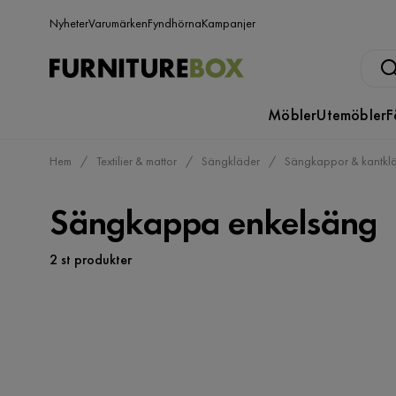
Nyheter
Varumärken
Fyndhörna
Kampanjer
Möbler
Utemöbler
F
Hem
Textilier & mattor
Sängkläder
Sängkappor & kantklä
Sängkappa enkelsäng
2 st produkter