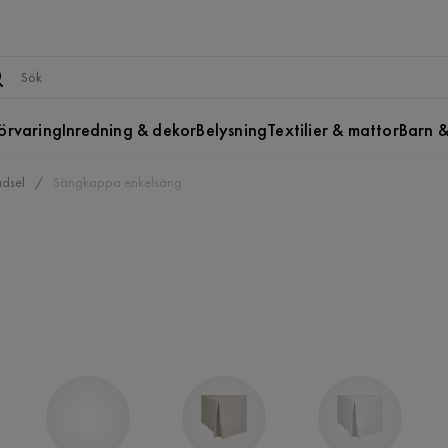
örvaring
Inredning & dekor
Belysning
Textilier & mattor
Barn &
dsel
Sängkappa enkelsäng