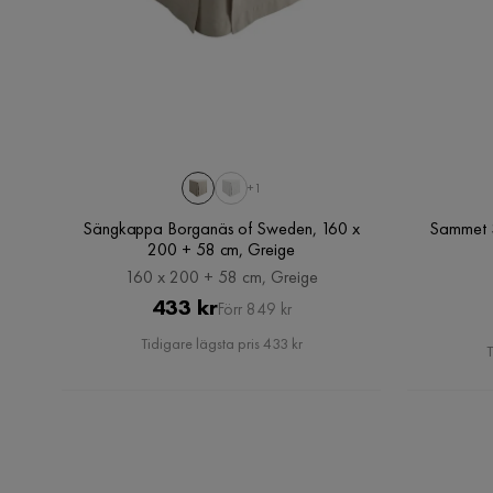
+1
Sängkappa Borganäs of Sweden, 160 x
Sammet 
200 + 58 cm, Greige
160 x 200 + 58 cm, Greige
Pris
Original
433 kr
Förr 849 kr
Pris
Tidigare lägsta pris 433 kr
T