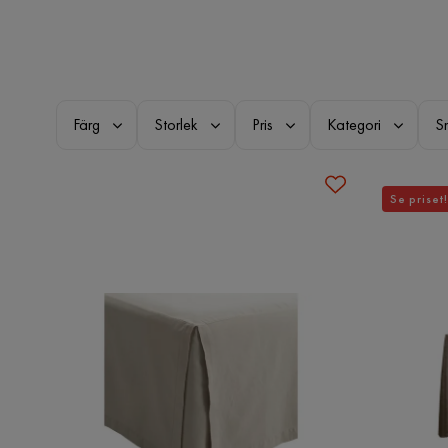
Färg
Storlek
Pris
Kategori
S
Se priset!