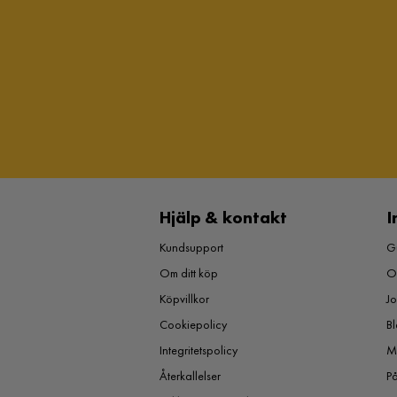
Hjälp & kontakt
I
Kundsupport
Gu
Om ditt köp
O
Köpvillkor
J
Cookiepolicy
Bl
Integritetspolicy
M
Återkallelser
P