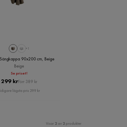
+1
Sängkappa 90x200 cm, Beige
Beige
Se priset!
Pris
Original
299 kr
Förr 389 kr
Pris
idigare lägsta pris 299 kr
Visar
2
av
2
produkter