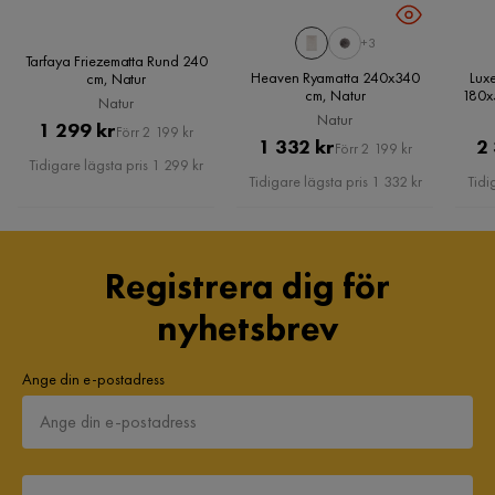
+3
Tarfaya Friezematta Rund 240
Heaven Ryamatta 240x340
Lux
cm, Natur
cm, Natur
180x5
Natur
Natur
Pris
Original
1 299 kr
Förr 2 199 kr
Pris
Original
1 332 kr
2
Förr 2 199 kr
Pris
Tidigare lägsta pris 1 299 kr
Pris
Tidigare lägsta pris 1 332 kr
Tidi
Registrera dig för
nyhetsbrev
Ange din e-postadress