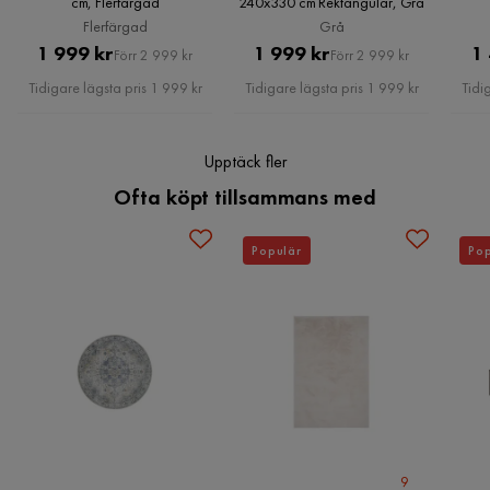
cm, Flerfärgad
240x330 cm Rektangulär, Grå
Flerfärgad
Grå
Pris
Original
Pris
Original
1 999 kr
1 999 kr
1
Förr 2 999 kr
Förr 2 999 kr
Pris
Pris
Tidigare lägsta pris 1 999 kr
Tidigare lägsta pris 1 999 kr
Tidi
Upptäck fler
Ofta köpt tillsammans med
Populär
Pop
9