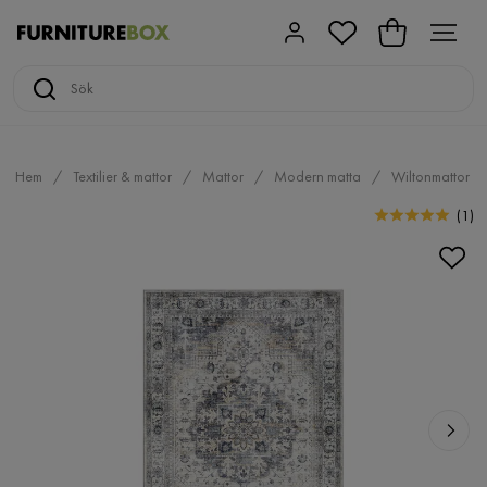
Hem
Textilier & mattor
Mattor
Modern matta
Wiltonmattor
(
1
)