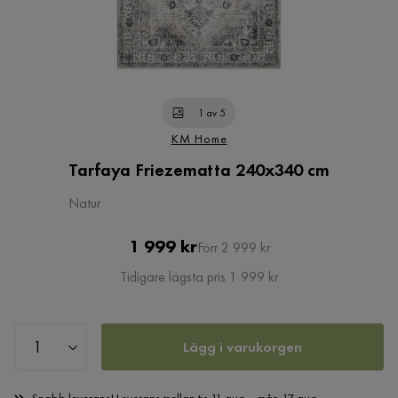
1 av 5
KM Home
Tarfaya Friezematta 240x340 cm
Natur
Pris
Original
1 999 kr
Förr 2 999 kr
Pris
Tidigare lägsta pris 1 999 kr
Lägg i varukorgen