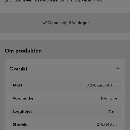
Snabb leverans! Leverans mellan tis 11 aug. - mån 17 aug.
Öppet köp 365 dagar
Över 400 000 nöjda kunder
Om produkten
Översikt
Mått
:
B:240 cm L:340 cm
Varumärke
:
KM Home
Lugghöjd
:
70 mm
Storlek
:
240x340 cm