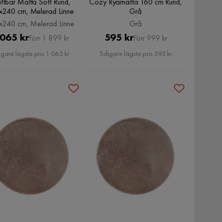
ttbar Matta Soft Rund,
Cozy Ryamatta 160 cm Rund,
x240 cm, Melerad Linne
Grå
240 cm, Melerad Linne
Grå
Pris
Original
Pris
Original
 065 kr
595 kr
Förr 1 899 kr
Förr 999 kr
Pris
Pris
igare lägsta pris 1 065 kr
Tidigare lägsta pris 595 kr