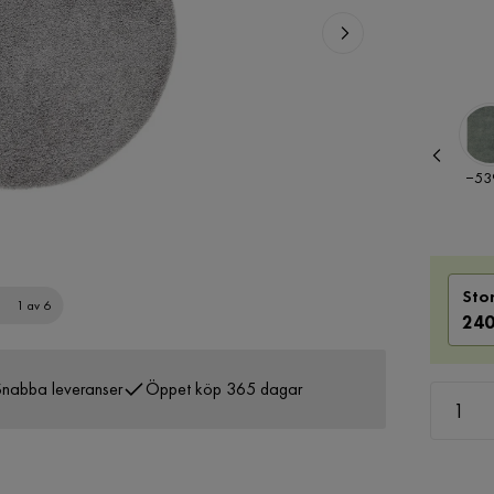
Pris
Pris
−333 kr
−539
Sto
1 av 6
240
nabba leveranser
Öppet köp 365 dagar