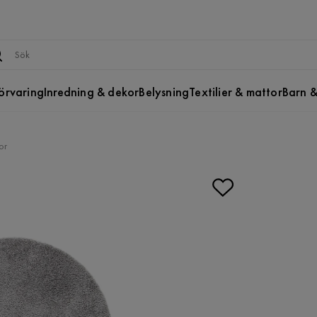
örvaring
Inredning & dekor
Belysning
Textilier & mattor
Barn &
or