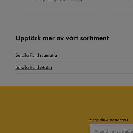
Anna
•
2 år sedan
A
Upptäck mer av vårt sortiment
Anna L
•
2 år sedan
AL
Se alla Rund ryamatta
Se alla Rund Matta
Ange din e-postadress