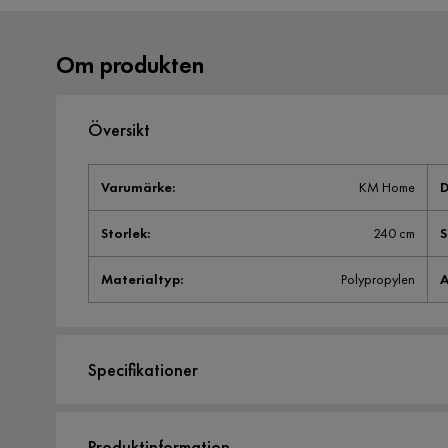
Om produkten
Översikt
Varumärke
:
KM Home
D
Storlek
:
240 cm
Materialtyp
:
Polypropylen
A
Specifikationer
Artikelnummer:
2297184
Produktinformation