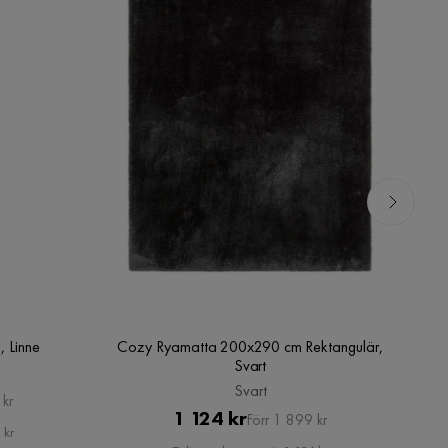
, Linne
Cozy Ryamatta 200x290 cm Rektangulär,
To
Svart
Svart
 kr
Pris
Original
1 124 kr
Förr 1 899 kr
 kr
Pris