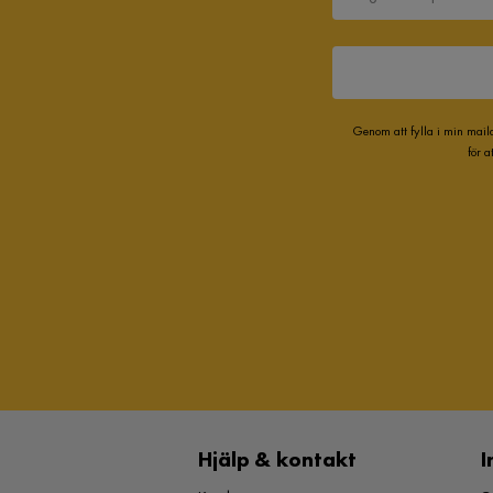
Genom att fylla i min mail
för 
Hjälp & kontakt
I