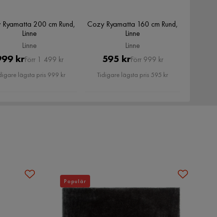
 Ryamatta 200 cm Rund,
Cozy Ryamatta 160 cm Rund,
Linne
Linne
Linne
Linne
Pris
Original
Pris
Original
999 kr
595 kr
Förr 1 499 kr
Förr 999 kr
Pris
Pris
digare lägsta pris 999 kr
Tidigare lägsta pris 595 kr
Populär