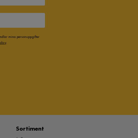
andlar mina personuppgifter
olicy
.
Sortiment