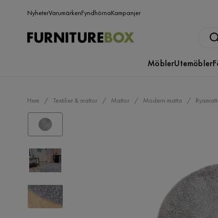
Nyheter
Varumärken
Fyndhörna
Kampanjer
Möbler
Utemöbler
F
Hem
Textilier & mattor
Mattor
Modern matta
Ryamatt