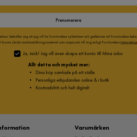
Prenumerera
adress bekräftar jag att jag vill ha Furniturebox nyhetsbrev och godkänner att Furniturebox beh
att kunna skicka marknadsföringsmaterial som anpassats till mig enligt Furniturebox
Integritetsp
Ja, tack! Jag vill även skapa ett konto till Mina sidor.
Allt detta och mycket mer:
•
Dina köp samlade på ett ställe
•
Personliga erbjudanden online & i butik
•
Kostnadsfritt och helt digitalt
nformation
Varumärken