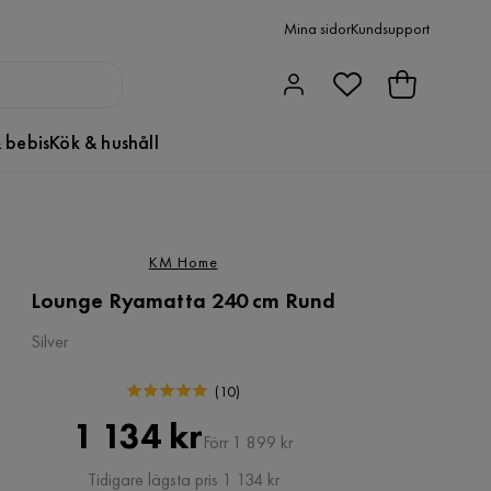
Mina sidor
Kundsupport
 bebis
Kök & hushåll
KM Home
Lounge Ryamatta 240 cm Rund
Silver
(
10
)
Pris
Original
1 134 kr
Förr 1 899 kr
Pris
Tidigare lägsta pris 1 134 kr