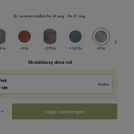
Leverans mellan fre 14 aug. - fre 21 aug.
Pris
Pris
Pris
Pris
Pris
 kr
+
0 kr
−570 kr
+
165 kr
+
0 kr
+
165 kr
Skräddarsy dina val
rlek
Ändra
 cm
Lägg i varukorgen