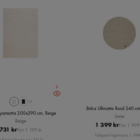
9
+5
Birka Ullmatta Rund 240 cm
Ryamatta 200x290 cm, Beige
Linne
Beige
Pris
Original
1 399 kr
Förr 1 999
Pris
Original
731 kr
Förr 1 199 kr
Pris
Tidigare lägsta pris 1 399
Pris
idigare lägsta pris 731 kr