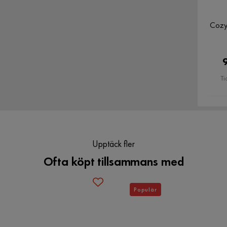
Cozy
Ti
även man valde hämta den från butiken.
Upptäck fler
2
Ofta köpt tillsammans med
Populär