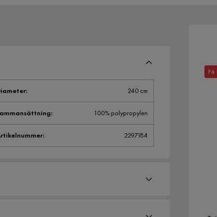
Få 
iameter
:
240 cm
Sammansättning
:
100% polypropylen
rtikelnummer
:
2297184