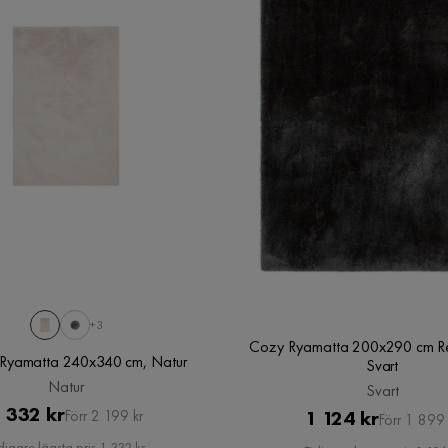
+3
Cozy Ryamatta 200x290 cm Re
Ryamatta 240x340 cm, Natur
Svart
Natur
Svart
Pris
Original
 332 kr
Pris
Original
1 124 kr
Förr 2 199 kr
Förr 1 899 
Pris
Pris
digare lägsta pris 1 332 kr