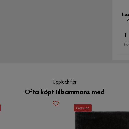
Verified by Trustvoice
Lou
c
1
Tid
Upptäck fler
Ofta köpt tillsammans med
Populär