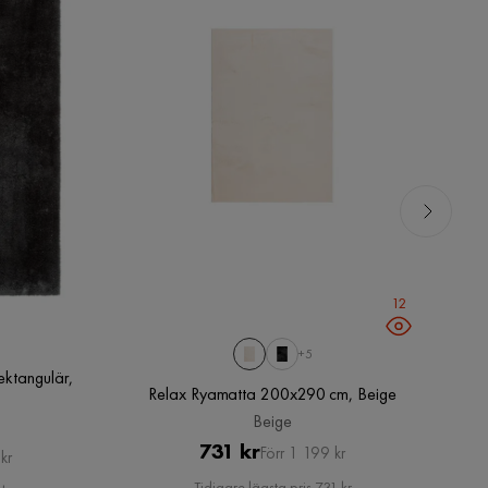
12
+5
ktangulär,
Relax Ryamatta 200x290 cm, Beige
m
Beige
Pris
Original
731 kr
Förr 1 199 kr
kr
Pris
Tidigare lägsta pris 731 kr