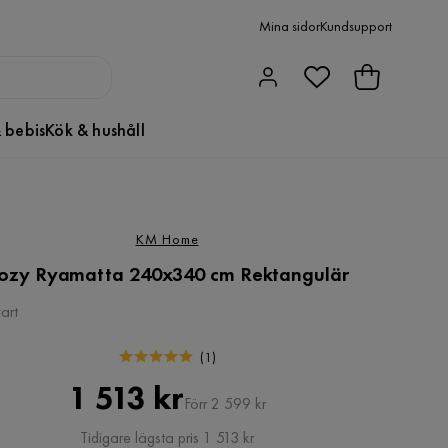
Mina sidor
Kundsupport
 bebis
Kök & hushåll
KM Home
ozy Ryamatta 240x340 cm Rektangulär
art
(
1
)
Pris
Original
1 513 kr
Förr 2 599 kr
Pris
Tidigare lägsta pris 1 513 kr