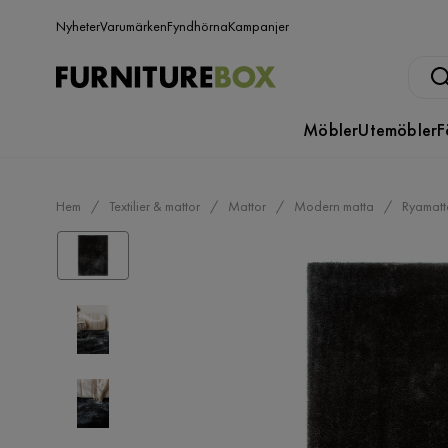
Nyheter
Varumärken
Fyndhörna
Kampanjer
Möbler
Utemöbler
F
Hem
Textilier & mattor
Mattor
Modern matta
Ryamatt