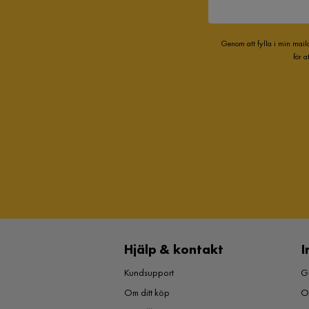
Genom att fylla i min mail
för 
Hjälp & kontakt
I
Kundsupport
Gu
Om ditt köp
O