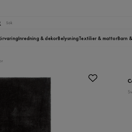
örvaring
Inredning & dekor
Belysning
Textilier & mattor
Barn &
or
C
Sv