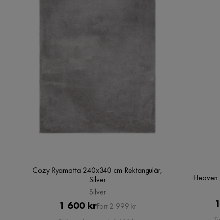
Cozy Ryamatta 240x340 cm Rektangulär,
Heaven 
Silver
Silver
1
Pris
Original
1 600 kr
Förr 2 999 kr
Pris
Ti