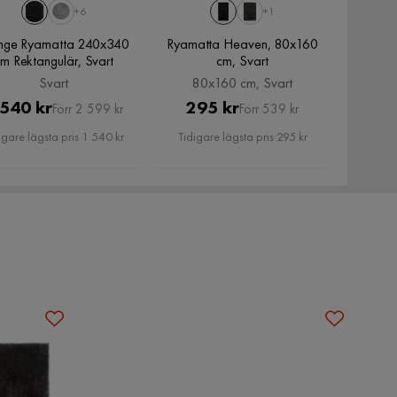
+6
+1
nge Ryamatta 240x340
Ryamatta Heaven, 80x160
m Rektangulär, Svart
cm, Svart
Svart
80x160 cm, Svart
Pris
Original
Pris
Original
 540 kr
295 kr
Förr 2 599 kr
Förr 539 kr
Pris
Pris
igare lägsta pris 1 540 kr
Tidigare lägsta pris 295 kr