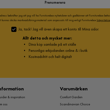
Prenumerera
adress bekräftar jag att jag vill ha Furniturebox nyhetsbrev och godkänner att Furniturebox beh
att kunna skicka marknadsföringsmaterial som anpassats till mig enligt Furniturebox
Integritetsp
Ja, tack! Jag vill även skapa ett konto till Mina sidor.
Allt detta och mycket mer:
•
Dina köp samlade på ett ställe
•
Personliga erbjudanden online & i butik
•
Kostnadsfritt och helt digitalt
nformation
Varumärken
ider & inspiration
Comfort Garden
m oss
Scandinavian Choice