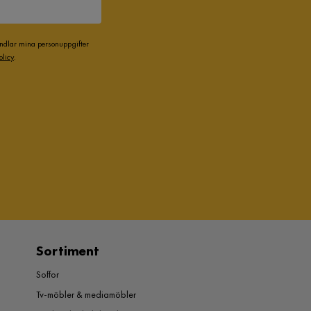
andlar mina personuppgifter
olicy
.
Sortiment
Soffor
Tv-möbler & mediamöbler