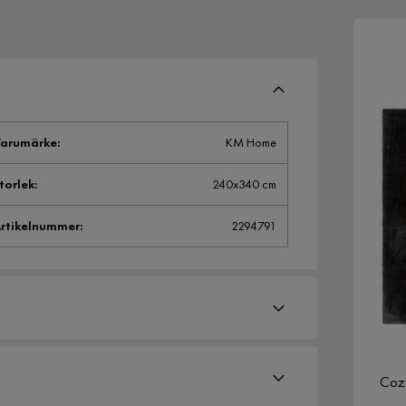
arumärke
:
KM Home
torlek
:
240x340 cm
rtikelnummer
:
2294791
Coz