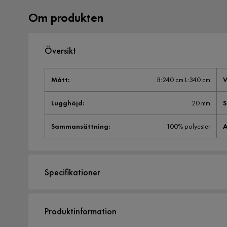
Om produkten
Översikt
Mått
:
B:240 cm L:340 cm
V
Lugghöjd
:
20 mm
S
Sammansättning
:
100% polyester
A
Specifikationer
Artikelnummer:
2294791
Produktinformation
Storlek