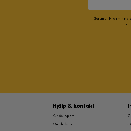
Genom att fylla i min mail
för 
Hjälp & kontakt
I
Kundsupport
Gu
Om ditt köp
O