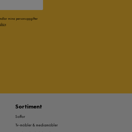
andlar mina personuppgifter
olicy
.
Sortiment
Soffor
Tv-möbler & mediamöbler