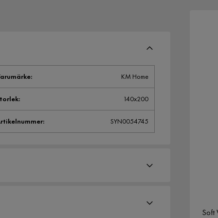
arumärke
:
KM Home
torlek
:
140x200
rtikelnummer
:
SYN0054745
Soft