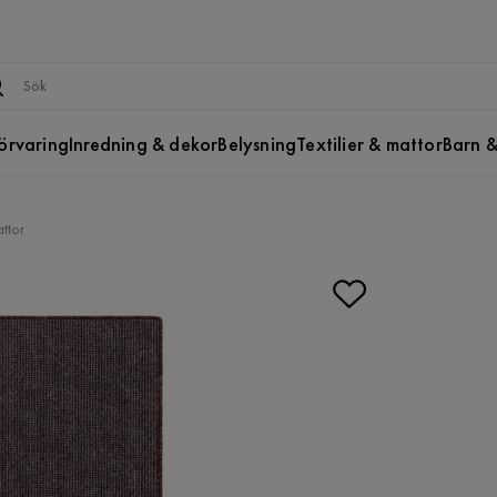
örvaring
Inredning & dekor
Belysning
Textilier & mattor
Barn &
ttor