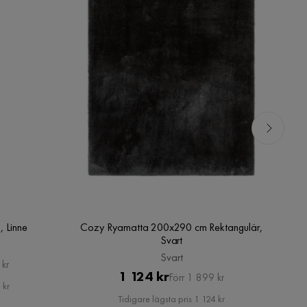
, Linne
Cozy Ryamatta 200x290 cm Rektangulär,
To
Svart
Svart
 kr
Pris
Original
1 124 kr
Förr 1 899 kr
 kr
Pris
Tidigare lägsta pris 1 124 kr