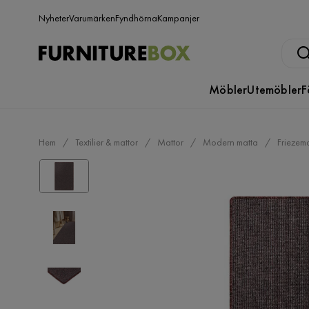
Nyheter
Varumärken
Fyndhörna
Kampanjer
Möbler
Utemöbler
F
Hem
Textilier & mattor
Mattor
Modern matta
Friezema