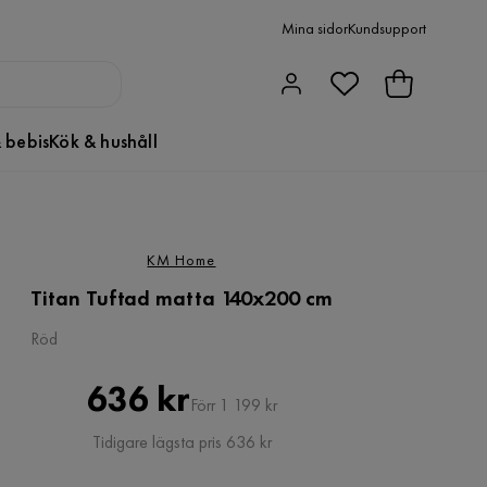
Mina sidor
Kundsupport
 bebis
Kök & hushåll
KM Home
Titan Tuftad matta 140x200 cm
Röd
Pris
Original
636 kr
Förr 1 199 kr
Pris
Tidigare lägsta pris 636 kr