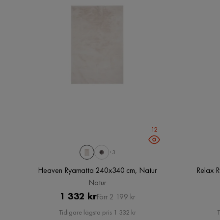
12
+3
Heaven Ryamatta 240x340 cm, Natur
Relax 
Natur
Pris
Original
1 332 kr
Förr 2 199 kr
Pris
Tidigare lägsta pris 1 332 kr
T