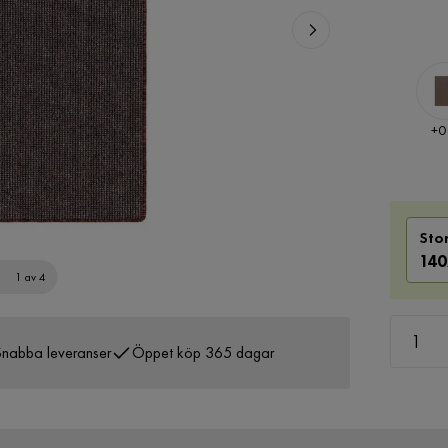
Pris
+
0
Sto
14
1 av 4
nabba leveranser
Öppet köp 365 dagar