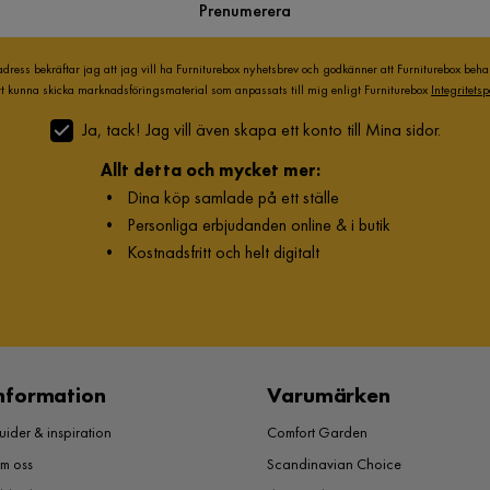
Prenumerera
adress bekräftar jag att jag vill ha Furniturebox nyhetsbrev och godkänner att Furniturebox beh
att kunna skicka marknadsföringsmaterial som anpassats till mig enligt Furniturebox
Integritetsp
Ja, tack! Jag vill även skapa ett konto till Mina sidor.
Allt detta och mycket mer:
•
Dina köp samlade på ett ställe
•
Personliga erbjudanden online & i butik
•
Kostnadsfritt och helt digitalt
nformation
Varumärken
ider & inspiration
Comfort Garden
m oss
Scandinavian Choice