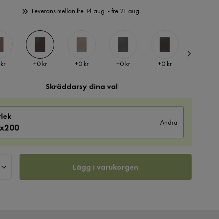
Leverans mellan fre 14 aug. - fre 21 aug.
Pris
Pris
Pris
Pris
Pris
 kr
+
0 kr
+
0 kr
+
0 kr
+
0 kr
+
0 kr
Skräddarsy dina val
rlek
Ändra
0x200
Lägg i varukorgen