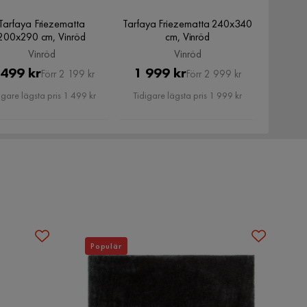
Tarfaya Friezematta
Tarfaya Friezematta 240x340
200x290 cm, Vinröd
cm, Vinröd
Vinröd
Vinröd
Pris
Original
Pris
Original
 499 kr
1 999 kr
Förr 2 199 kr
Förr 2 999 kr
Pris
Pris
igare lägsta pris 1 499 kr
Tidigare lägsta pris 1 999 kr
Populär