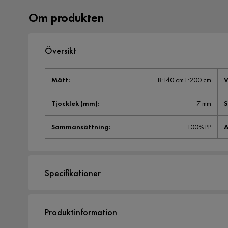
Om produkten
Översikt
Mått
:
B:140 cm L:200 cm
V
Tjocklek (mm)
:
7 mm
S
Sammansättning
:
100% PP
A
Specifikationer
Artikelnummer:
SYN0054745
Produktinformation
Storlek