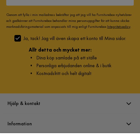
11 månader sedan
Genom att fylla i min mailadress bekräftar jag att jag vill ha Furniturebox nyhetsbrev
Visa fler recensioner
och godkänner att Furniturebox behandlar mina personuppgifter för att kunna skicka
marknadsföringsmaterial som anpassats till mig enligt Furniturebox
Integritetspolicy
.
Verified by Trustvoice
Ja, tack! Jag vill även skapa ett konto till Mina sidor.
Allt detta och mycket mer:
•
Dina köp samlade på ett ställe
•
Personliga erbjudanden online & i butik
•
Kostnadsfritt och helt digitalt
Hjälp & kontakt
Information