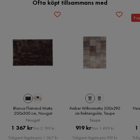
Ofta köpt tillsammans med
Skötselråd
Badda fläckar försiktigt. För hel rengöring 
Ouafaa N
rekommenderas fackmässig tvätt.
ON
Pop
Färg
Beige
Mattan passade mycket bra hos oss.
Serie
Dubai
3 år sedan
1
Eva L
EL
Den blev jättebra mjuk och härlig, bra kvalite och snabb
leverans
4 år sedan
Blanca Flatvävd Matta
Amber Wiltonmatta 200x290
Hea
Anette P
200x300 cm, Nougat
cm Rektangulär, Taupe
AP
Nougat
Taupe
Pris
Original
Pris
Original
1 367 kr
919 kr
1
Förr 2 199 kr
Förr 1 499 kr
9 månader sedan
Pris
Pris
Tidigare lägsta pris 1 367 kr
Tidigare lägsta pris 919 kr
Tidi