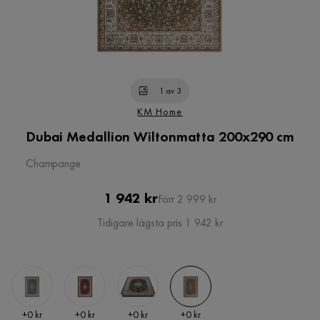
1 av 3
KM Home
Dubai Medallion Wiltonmatta 200x290 cm
Champange
Pris
Original
1 942 kr
Förr 2 999 kr
Pris
Tidigare lägsta pris 1 942 kr
Pris
Pris
Pris
Pris
+
0 kr
+
0 kr
+
0 kr
+
0 kr