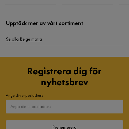
Magne H
MH
Upptäck mer av vårt sortiment
9 månader sedan
Se alla Beige matta
Viyan
V
9 månader sedan
Registrera dig för
Anastasia I
nyhetsbrev
AI
Ange din e-postadress
11 månader sedan
Nahla
N
Prenumerera