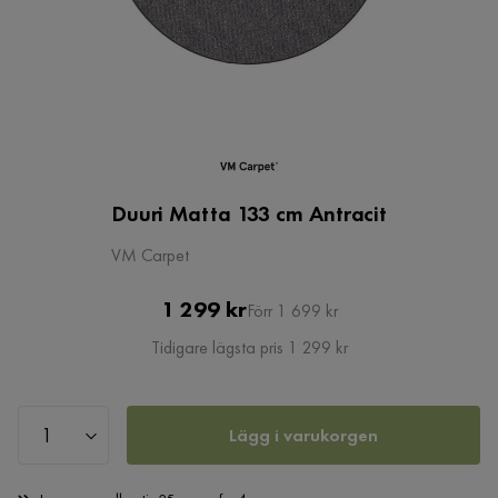
Duuri Matta 133 cm Antracit
VM Carpet
Pris
Original
1 299 kr
Förr 1 699 kr
Pris
Tidigare lägsta pris 1 299 kr
Lägg i varukorgen