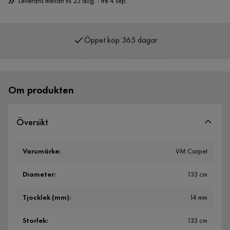
Leverans mellan tis 25 aug. - fre 4 sep.
Öppet köp 365 dagar
Över 400 000 nöjda kunder
Om produkten
Översikt
Varumärke
:
VM Carpet
Diameter
:
133 cm
Tjocklek (mm)
:
14 mm
Storlek
:
133 cm