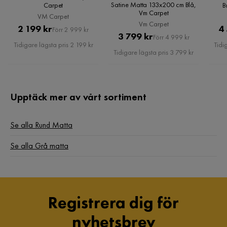
Satine Matta 133x200 cm Blå,
Carpet
B
Vm Carpet
VM Carpet
Vm Carpet
Pris
Original
2 199 kr
4
Förr 2 999 kr
Pris
Original
3 799 kr
Förr 4 999 kr
Pris
Tidigare lägsta pris 2 199 kr
Tidi
Pris
Tidigare lägsta pris 3 799 kr
Upptäck mer av vårt sortiment
Se alla Rund Matta
Se alla Grå matta
Registrera dig för
nyhetsbrev