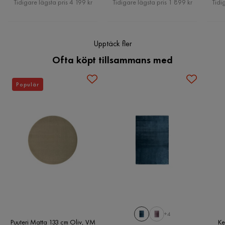
Tidigare lägsta pris 4 199 kr
Tidigare lägsta pris 1 899 kr
Tidi
Upptäck fler
Ofta köpt tillsammans med
Populär
+4
Puuteri Matta 133 cm Oliv, VM
Ke