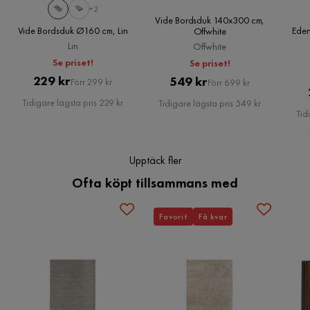
+2
Vide Bordsduk 140x300 cm,
Vide Bordsduk Ø160 cm, Lin
Eden
Offwhite
Lin
Offwhite
Se priset!
Se priset!
Pris
Original
229 kr
Pris
Original
549 kr
Förr 299 kr
Förr 699 kr
Pris
Pris
Tidigare lägsta pris 229 kr
Tidigare lägsta pris 549 kr
Tid
Upptäck fler
Ofta köpt tillsammans med
Favorit
Få kvar