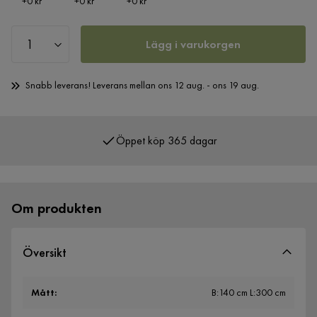
Pris
Pris
Pris
+
0 kr
+
0 kr
+
0 kr
Lägg i varukorgen
Snabb leverans! Leverans mellan ons 12 aug. - ons 19 aug.
Öppet köp 365 dagar
Över 400 000 nöjda kunder
Om produkten
Översikt
Mått
:
B:140 cm L:300 cm