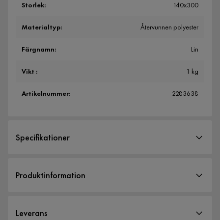
Storlek
:
140x300
Materialtyp
:
Återvunnen polyester
Färgnamn
:
Lin
Vikt
:
1 kg
Artikelnummer
:
2283638
Specifikationer
Artikelnummer:
2283638
Produktinformation
Storlek
Bredd
140 cm
Leverans