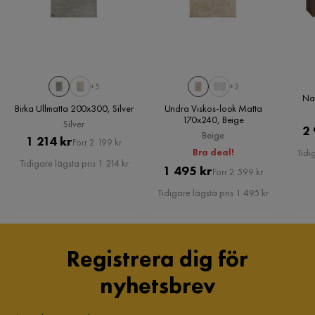
+5
+2
Na
Birka Ullmatta 200x300, Silver
Undra Viskos-look Matta
170x240, Beige
Silver
2 
Beige
Pris
Original
1 214 kr
Förr 2 199 kr
Bra deal!
Tidi
Pris
Tidigare lägsta pris 1 214 kr
Pris
Original
1 495 kr
Förr 2 599 kr
Pris
Tidigare lägsta pris 1 495 kr
Registrera dig för
nyhetsbrev