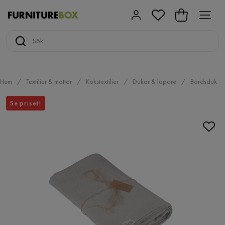
Hem
Textilier & mattor
Kökstextilier
Dukar & löpare
Bordsduk
Se priset!