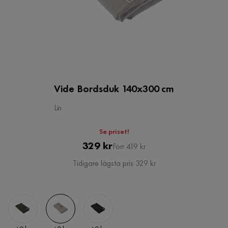
Vide Bordsduk 140x300 cm
Lin
Se priset!
Pris
Original
329 kr
Förr 419 kr
Pris
Tidigare lägsta pris 329 kr