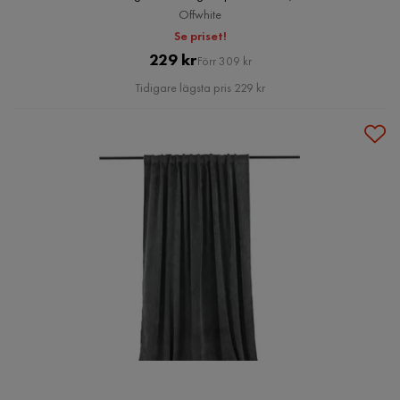
Offwhite
Se priset!
Pris
Original
229 kr
Förr 309 kr
Pris
Tidigare lägsta pris 229 kr