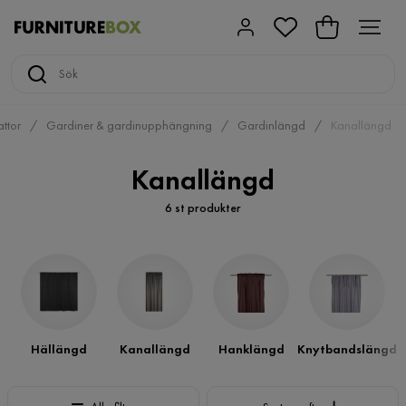
attor
Gardiner & gardinupphängning
Gardinlängd
Kanallängd
Kanallängd
6 st produkter
Hällängd
Kanallängd
Hanklängd
Knytbandslängd
Sortera efter