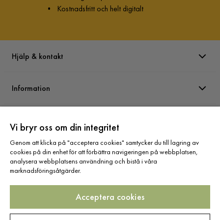
•
Kostnadsfritt och helt digitalt
Hjälp & kontakt
Information
Varumärken
Vi bryr oss om din integritet
Genom att klicka på "acceptera cookies" samtycker du till lagring av
Sortiment
cookies på din enhet för att förbättra navigeringen på webbplatsen,
analysera webbplatsens användning och bistå i våra
marknadsföringsåtgärder.
Acceptera cookies
Följ oss