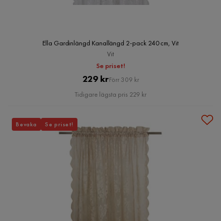
Ella Gardinlängd Kanallängd 2-pack 240 cm, Vit
Vit
Se priset!
Pris
Original
229 kr
Förr 309 kr
Pris
Tidigare lägsta pris 229 kr
Bevaka
Se priset!