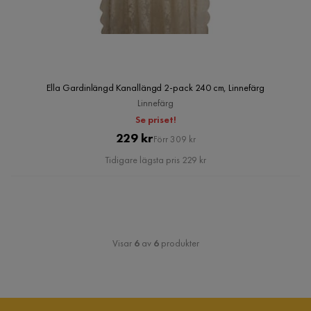
Ella Gardinlängd Kanallängd 2-pack 240 cm, Linnefärg
Linnefärg
Se priset!
Pris
Original
229 kr
Förr 309 kr
Pris
Tidigare lägsta pris 229 kr
Visar
6
av
6
produkter