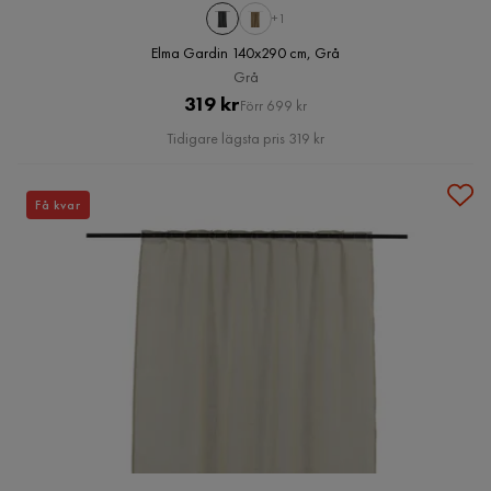
+1
Elma Gardin 140x290 cm, Grå
Grå
Pris
Original
319 kr
Förr 699 kr
Pris
Tidigare lägsta pris 319 kr
Få kvar