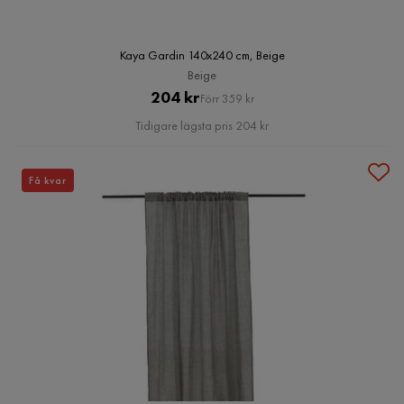
Kaya Gardin 140x240 cm, Beige
Beige
Pris
Original
204 kr
Förr 359 kr
Pris
Tidigare lägsta pris 204 kr
Få kvar