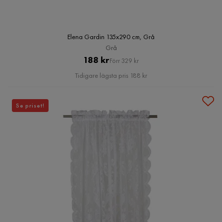
Elena Gardin 135x290 cm, Grå
Grå
Pris
Original
188 kr
Förr 329 kr
Pris
Tidigare lägsta pris 188 kr
Se priset!