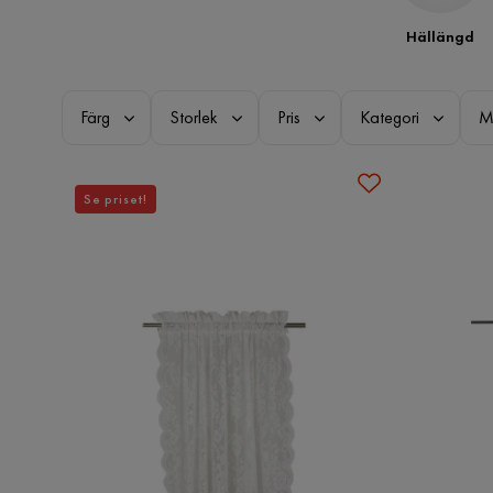
Hällängd
Färg
Storlek
Pris
Kategori
M
Se priset!