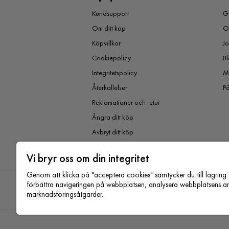
Kundsupport
Gu
Om ditt köp
O
Köpvillkor
J
Cookiepolicy
Bl
Integritetspolicy
M
Återkallelser
P
Reklamationer och retur
Ångra ditt köp
Avbryt ditt köp
Vi bryr oss om din integritet
Genom att klicka på "acceptera cookies" samtycker du till lagring 
förbättra navigeringen på webbplatsen, analysera webbplatsens an
marknadsföringsåtgärder.