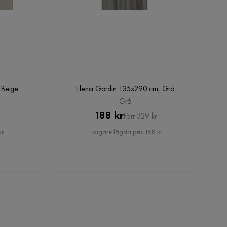
 Beige
Elena Gardin 135x290 cm, Grå
Grå
Pris
Original
188 kr
Förr 329 kr
Pris
kr
Tidigare lägsta pris 188 kr