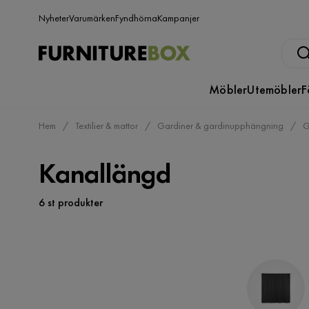
Nyheter
Varumärken
Fyndhörna
Kampanjer
Möbler
Utemöbler
F
Hem
Textilier & mattor
Gardiner & gardinupphängning
G
Kanallängd
6 st produkter