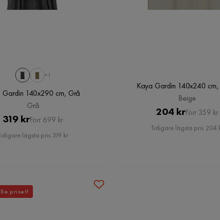
+1
Kaya Gardin 140x240 cm,
 Gardin 140x290 cm, Grå
Beige
Grå
Pris
Original
204 kr
Förr 359 kr
Pris
Original
319 kr
Förr 699 kr
Pris
Tidigare lägsta pris 204 
Pris
Tidigare lägsta pris 319 kr
Se priset!