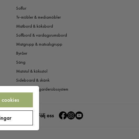
Soffor
Tv-möbler & mediamöbler
Matbord & köksbord
Soffbord & vardagsrumsbord
Matgrupp & matsalsgrupp
Byråer
Säng
Matstol & köksstol
Sideboard & skänk
Garderob & garderobssystem
 cookies
Följ oss
ningar