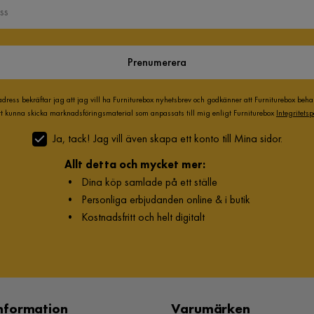
Prenumerera
adress bekräftar jag att jag vill ha Furniturebox nyhetsbrev och godkänner att Furniturebox beh
att kunna skicka marknadsföringsmaterial som anpassats till mig enligt Furniturebox
Integritetsp
Ja, tack! Jag vill även skapa ett konto till Mina sidor.
Allt detta och mycket mer:
•
Dina köp samlade på ett ställe
•
Personliga erbjudanden online & i butik
•
Kostnadsfritt och helt digitalt
nformation
Varumärken