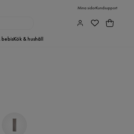
Mina sidor
Kundsupport
 bebis
Kök & hushåll