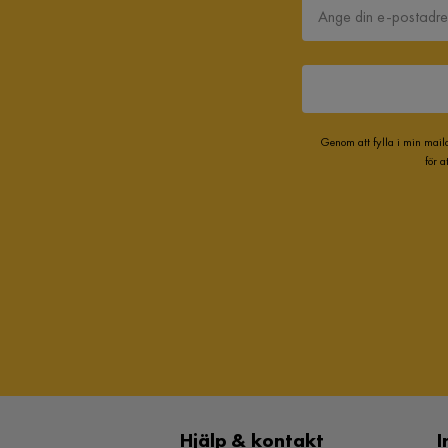
Genom att fylla i min mail
för 
Hjälp & kontakt
I