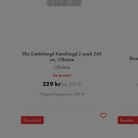
Ella Gardinlängd Kanallängd 2-pack 240
Elma
cm, Offwhite
Offwhite
Se priset!
Pris
Original
229 kr
Förr 309 kr
Pris
Tidigare lägsta pris 229 kr
Se priset!
Bevaka