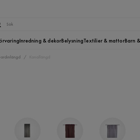
örvaring
Inredning & dekor
Belysning
Textilier & mattor
Barn &
ardinlängd
Kanallängd