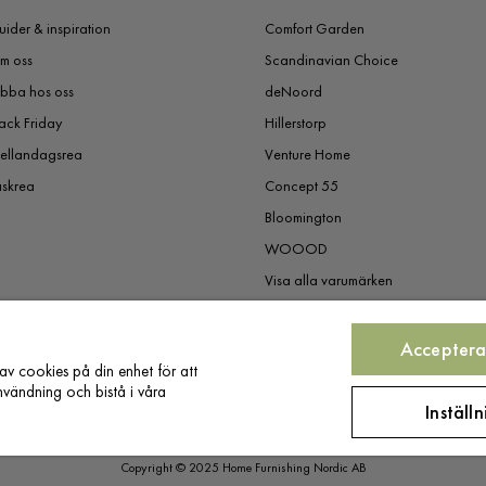
ider & inspiration
Comfort Garden
m oss
Scandinavian Choice
obba hos oss
deNoord
ack Friday
Hillerstorp
ellandagsrea
Venture Home
åskrea
Concept 55
Bloomington
WOOOD
Visa alla varumärken
Acceptera
av cookies på din enhet för att
vändning och bistå i våra
Inställ
Copyright © 2025 Home Furnishing Nordic AB