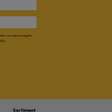
andlar mina personuppgifter
olicy
.
Sortiment