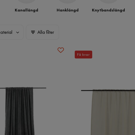
Kanallängd
Hanklängd
Knytbandslängd
aterial
Alla filter
Få kvar