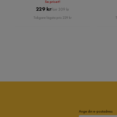
Se priset!
Pris
Original
229 kr
Förr 309 kr
Pris
Tidigare lägsta pris 229 kr
T
Ange din e-postadress