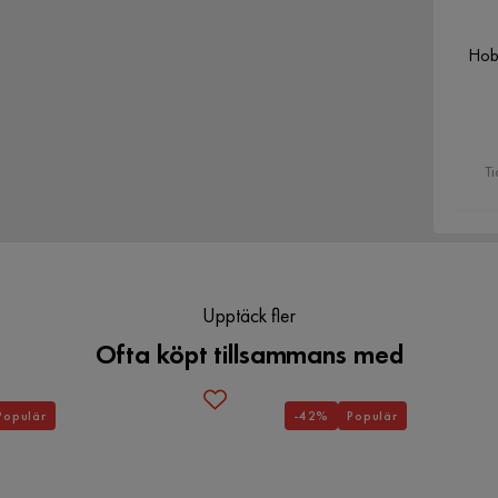
Hob
Ti
Upptäck fler
Ofta köpt tillsammans med
Populär
-42%
Populär