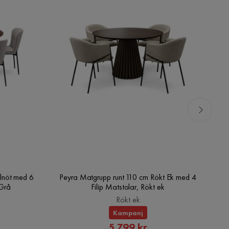
lnöt med 6
Peyra Matgrupp runt 110 cm Rökt Ek med 4
V
/Grå
Filip Matstolar, Rökt ek
Rökt ek
Kampanj
rat
Rabatterat
5 799 kr