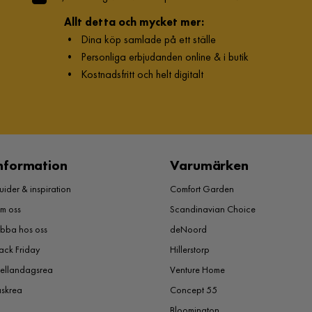
Allt detta och mycket mer:
•
Dina köp samlade på ett ställe
•
Personliga erbjudanden online & i butik
•
Kostnadsfritt och helt digitalt
nformation
Varumärken
ider & inspiration
Comfort Garden
m oss
Scandinavian Choice
obba hos oss
deNoord
ack Friday
Hillerstorp
ellandagsrea
Venture Home
åskrea
Concept 55
Bloomington