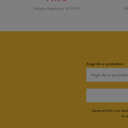
Pris
Tidigare lägsta pris 14 999 kr
Tid
Ange din e-postadress
Genom att fylla i min mail
för 