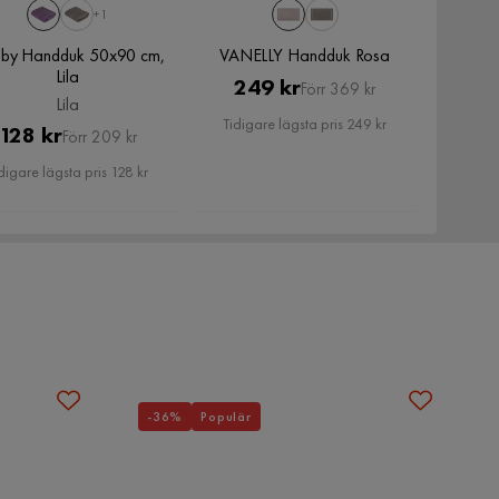
+1
by Handduk 50x90 cm,
VANELLY Handduk Rosa
Lila
Pris
Original
249 kr
Förr 369 kr
Lila
Pris
Tidigare lägsta pris 249 kr
Pris
Original
128 kr
Förr 209 kr
Pris
digare lägsta pris 128 kr
-36%
Populär