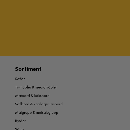
Sortiment
Soffor
Tv-möbler & mediamöbler
Matbord & köksbord
Soffbord & vardagsrumsbord
Matgrupp & matsalsgrupp
Byråer
Säng