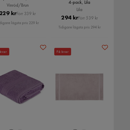
4-pack, Lila
Vinröd/Brun
Lila
Pris
Original
229 kr
Förr 339 kr
Pris
Original
294 kr
Förr 539 kr
Pris
digare lägsta pris 229 kr
Pris
Tidigare lägsta pris 294 kr
kvar
Få kvar