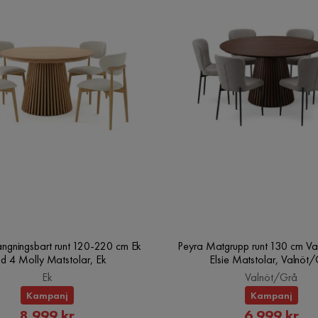
ängningsbart runt 120-220 cm Ek
Peyra Matgrupp runt 130 cm Va
d 4 Molly Matstolar, Ek
Elsie Matstolar, Valnöt
Ek
Valnöt/Grå
Kampanj
Kampanj
Rabatterat
Rabatte
8 999 kr
6 999 kr