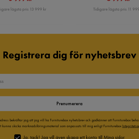
Pris
Pris
igare lägsta pris 13 999 kr
Tidigare lägsta pris 11 999
Registrera dig för nyhetsbrev
Prenumerera
adress bekräftar jag att jag vill ha Furniturebox nyhetsbrev och godkänner att Furniturebox beh
att kunna skicka marknadsföringsmaterial som anpassats till mig enligt Furniturebox
Integritetsp
Ja, tack! Jag vill även skapa ett konto till Mina sidor.