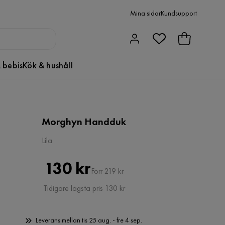
Mina sidor
Kundsupport
 bebis
Kök & hushåll
Morghyn Handduk
Lila
Pris
Original
130 kr
Förr 219 kr
Pris
Tidigare lägsta pris 130 kr
Leverans mellan tis 25 aug. - fre 4 sep.