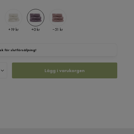
Pris
Pris
Pris
+
19 kr
+
0 kr
−51 kr
sk för slutförsäljning!
Lägg i varukorgen