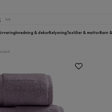
örvaring
Inredning & dekor
Belysning
Textilier & mattor
Barn &
andduk