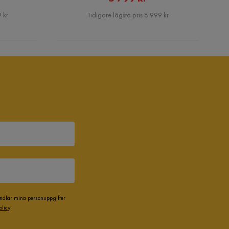
Pris
 kr
Tidigare lägsta pris 8 999 kr
andlar mina personuppgifter
olicy
.