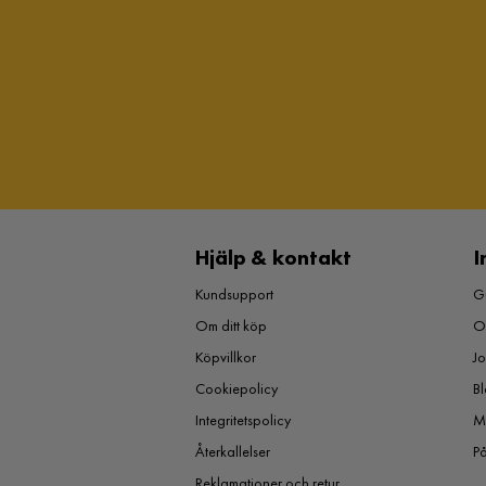
Hjälp & kontakt
I
Kundsupport
Gu
Om ditt köp
O
Köpvillkor
J
Cookiepolicy
Bl
Integritetspolicy
M
Återkallelser
P
Reklamationer och retur