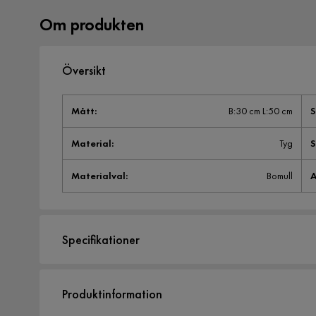
Om produkten
Översikt
Mått
:
B:30 cm L:50 cm
S
Material
:
Tyg
Materialval
:
Bomull
A
Specifikationer
Artikelnummer:
1363657
Produktinformation
Storlek