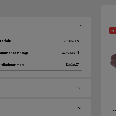
Få 
torlek
:
30x50 cm
Sammansättning
:
100% Bomull
rtikelnummer
:
1363657
Hob