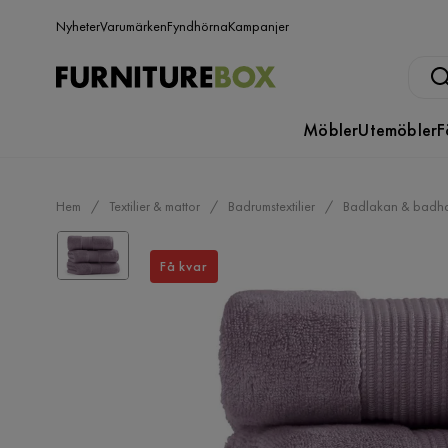
Nyheter
Varumärken
Fyndhörna
Kampanjer
Möbler
Utemöbler
F
Hem
Textilier & mattor
Badrumstextilier
Badlakan & badh
Få kvar