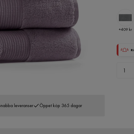
Pris
+
409 kr
Ri
nabba leveranser
Öppet köp 365 dagar