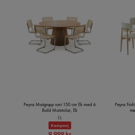
Peyra Matgrupp runt 150 cm Ek med 6
Peyra Förl
Build Matstolar, Ek
me
Ek
Kampanj
Rabatterat
9 999 kr