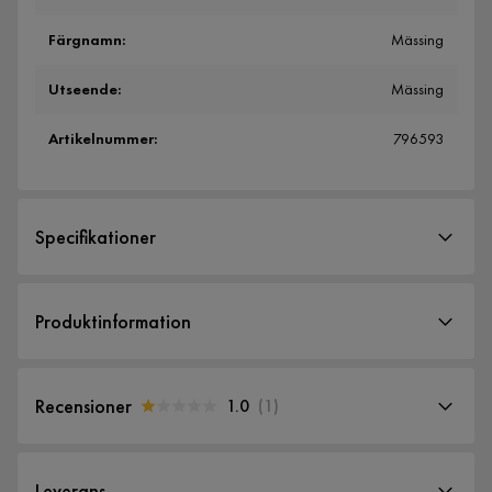
Färgnamn
:
Mässing
Utseende
:
Mässing
Artikelnummer
:
796593
Specifikationer
Artikelnummer:
796593
Produktinformation
Storlek
Höjd
75 cm
Recensioner
1.0
(
1
)
Bredd
37.5 cm
1.0
5
☆
Djup
75.5 cm
4
☆
Leverans