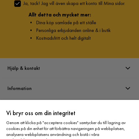
Ja, tack! Jag vill även skapa ett konto till Mina sidor.
Allt detta och mycket mer:
•
Dina köp samlade på ett ställe
•
Personliga erbjudanden online & i butik
•
Kostnadsfritt och helt digitalt
Hjälp & kontakt
Information
Varumärken
Vi bryr oss om din integritet
Genom att klicka på "acceptera cookies" samtycker du till lagring av
Sortiment
cookies på din enhet för att förbättra navigeringen på webbplatsen,
analysera webbplatsens användning och bistå i våra