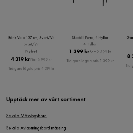
Bänk Valo 157 cm, Svart/Vit
Skoställ Ferro, 4 Hyllor
Gar
Svart/Vit
4 Hyllor
Pris
Original
1 399 kr
Nyhet
Förr 2 599 kr
8 
Pris
Original
4 319 kr
Pris
Förr 6 999 kr
Tidigare lägsta pris 1 399 kr
Tidi
Pris
Tidigare lägsta pris 4 319 kr
Upptäck mer av vårt sortiment
Se alla Mässingsbord
Se alla Avlastningsbord mässing