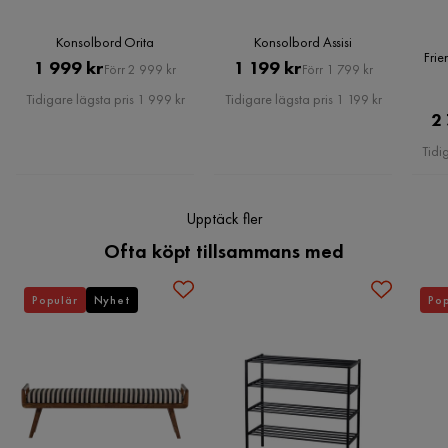
Konsolbord Orita
Konsolbord Assisi
Fri
Pris
Original
Pris
Original
1 999 kr
1 199 kr
Förr 2 999 kr
Förr 1 799 kr
Pris
Pris
Tidigare lägsta pris 1 999 kr
Tidigare lägsta pris 1 199 kr
2
Tidi
Upptäck fler
Ofta köpt tillsammans med
Populär
Nyhet
Pop