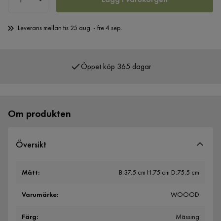
Leverans mellan tis 25 aug. - fre 4 sep.
Öppet köp 365 dagar
Över 400 000 nöjda kunder
Om produkten
Översikt
Mått
:
B:37.5 cm H:75 cm D:75.5 cm
Varumärke
:
WOOOD
Färg
:
Mässing