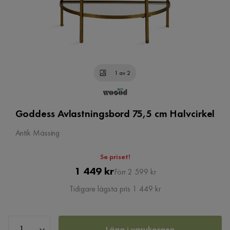
1 av 2
Goddess Avlastningsbord 75,5 cm Halvcirkel
Antik Mässing
Se priset!
Pris
Original
1 449 kr
Förr 2 599 kr
Pris
Tidigare lägsta pris 1 449 kr
Lägg i varukorgen