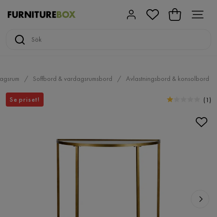
agsrum
Soffbord & vardagsrumsbord
Avlastningsbord & konsolbord
Se priset!
(
1
)