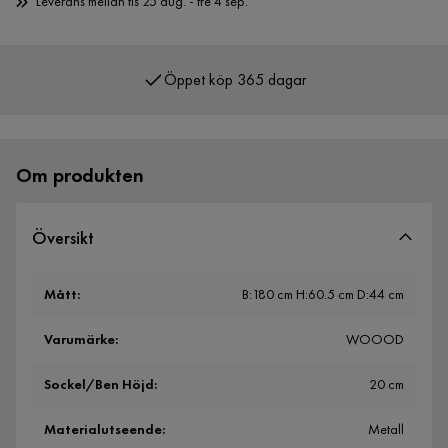
Leverans mellan tis 25 aug. - fre 4 sep.
Öppet köp 365 dagar
Över 400 000 nöjda kunder
Om produkten
Översikt
Mått
:
B:180 cm H:60.5 cm D:44 cm
Varumärke
:
WOOOD
Sockel/Ben Höjd
:
20 cm
Materialutseende
:
Metall