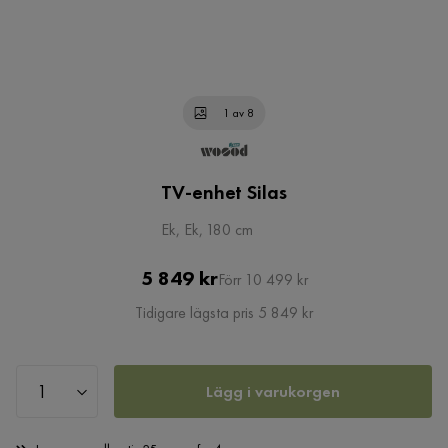
1 av 8
TV-enhet Silas
Ek, Ek, 180 cm
Pris
Original
5 849 kr
Förr 10 499 kr
Pris
Tidigare lägsta pris 5 849 kr
Lägg i varukorgen