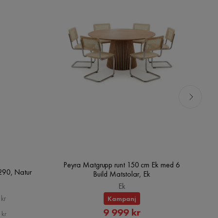
Peyra Matgrupp runt 150 cm Ek med 6
Pe
90, Natur
Build Matstolar, Ek
Ek
kr
Kampanj
Rabatterat
9 999 kr
 kr