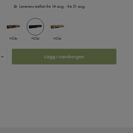
Leverans mellan fre 14 aug. - fre 21 aug.
Pris
Pris
Pris
+
0 kr
+
0 kr
+
0 kr
Lägg i varukorgen