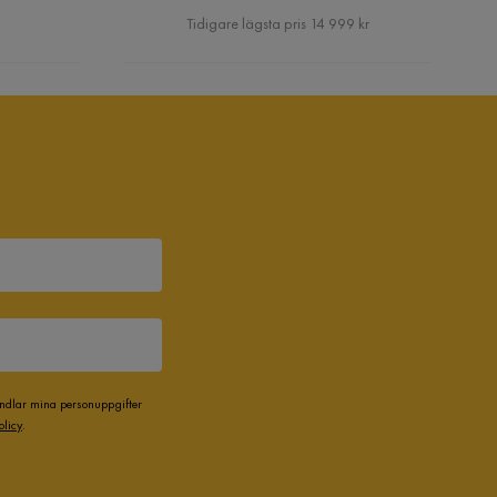
Pris
Tidigare lägsta pris 14 999 kr
andlar mina personuppgifter
olicy
.