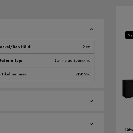
Ny
ockel/Ben Höjd
:
2 cm
aterialtyp
:
Laminerad Spånskiva
rtikelnummer
:
2128666
Driv