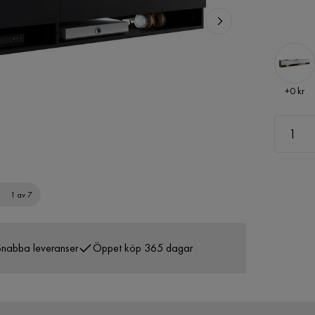
Pris
+
0 kr
1 av 7
nabba leveranser
Öppet köp 365 dagar