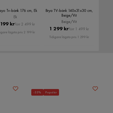
ayo Tv-bänk 176 cm, Ek
Brya TV-bänk 140x31x30 cm,
Beige/Vit
Ek
Beige/Vit
Pris
Original
 199 kr
Förr 2 499 kr
Pris
Original
1 299 kr
Förr 1 499 kr
Pris
igare lägsta pris 2 199 kr
Pris
Tidigare lägsta pris 1 299 kr
-33%
Populär