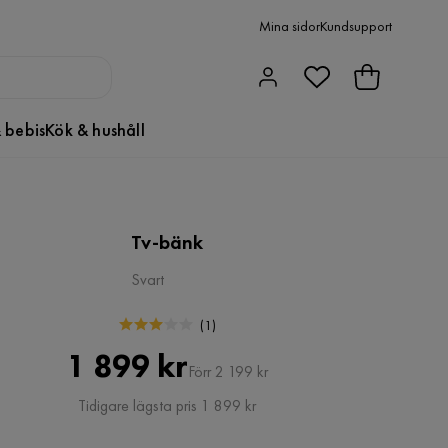
Mina sidor
Kundsupport
 bebis
Kök & hushåll
Tv-bänk
Svart
(
1
)
Pris
Original
1 899 kr
Förr 2 199 kr
Pris
Tidigare lägsta pris 1 899 kr