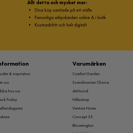
Allt detta och mycket mer:
•
Dina köp samlade på ett ställe
•
Personliga erbjudanden online & i butik
•
Kostnadsfritt och helt digitalt
nformation
Varumärken
ider & inspiration
Comfort Garden
m oss
Scandinavian Choice
obba hos oss
deNoord
ack Friday
Hillerstorp
ellandagsrea
Venture Home
åskrea
Concept 55
Bloomington