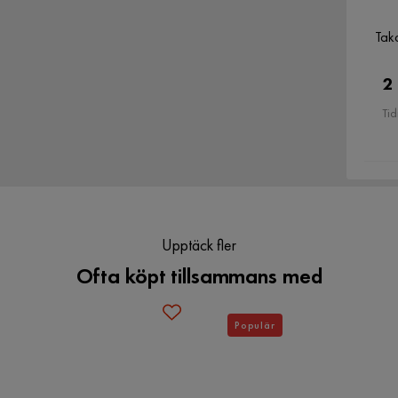
2
Tak
Verified by Trustvoice
2
Tid
Sockel/Ben Höjd
2 cm
Djup
30 cm
Upptäck fler
Materialtyp
Laminatskiva
Ofta köpt tillsammans med
Populär