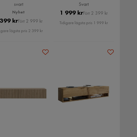
svart
Svart
Pris
Original
1 999 kr
Nyhet
Förr 2 399 kr
Pris
Original
 399 kr
Pris
Förr 2 999 kr
Tidigare lägsta pris 1 999 kr
Pris
igare lägsta pris 2 399 kr