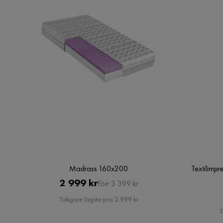
Färg
Svart
Färgnamn
Svart
Serie
Cuguen
Madrass 160x200
Textilimpr
Pris
Original
2 999 kr
Förr 3 399 kr
Pris
Tidigare lägsta pris 2 999 kr
T