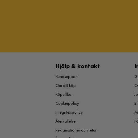
Hjälp & kontakt
I
Kundsupport
Gu
Om ditt köp
O
Köpvillkor
J
Cookiepolicy
Bl
Integritetspolicy
M
Återkallelser
P
Reklamationer och retur