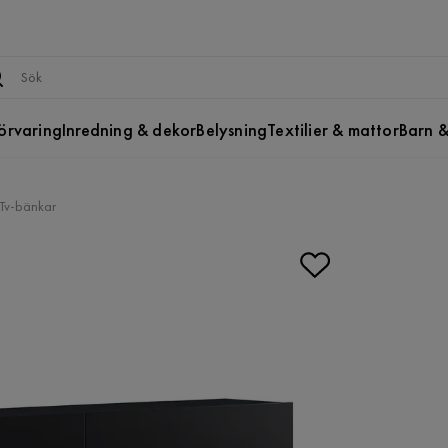
örvaring
Inredning & dekor
Belysning
Textilier & mattor
Barn &
Tv-bänkar