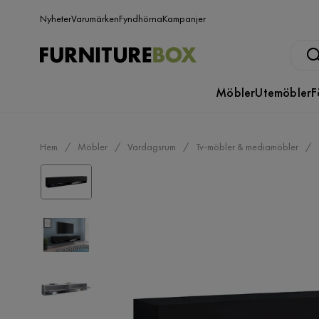
Nyheter
Varumärken
Fyndhörna
Kampanjer
Möbler
Utemöbler
F
Hem
Möbler
Vardagsrum
Tv-möbler & mediamöbler