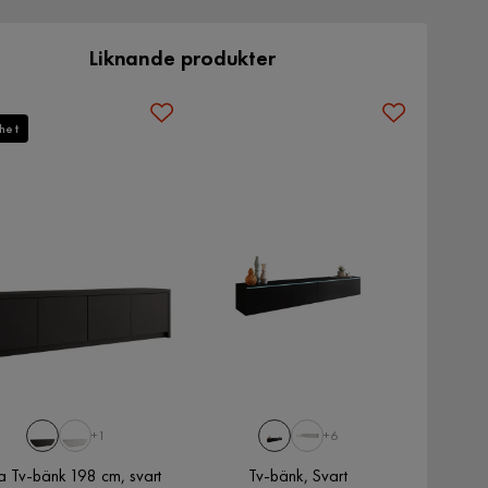
Liknande produkter
het
+1
+6
a Tv-bänk 198 cm, svart
Tv-bänk, Svart