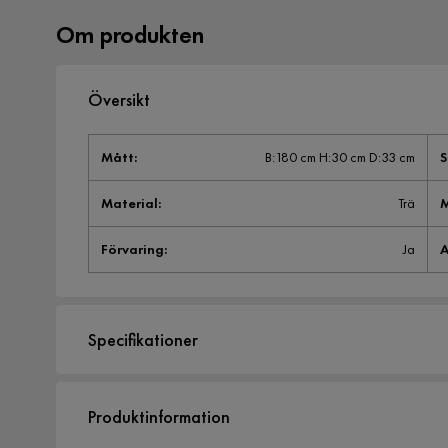
Om produkten
Översikt
Mått
:
B:180 cm H:30 cm D:33 cm
S
Material
:
Trä
M
Förvaring
:
Ja
A
Specifikationer
Artikelnummer:
2128666
Produktinformation
Storlek