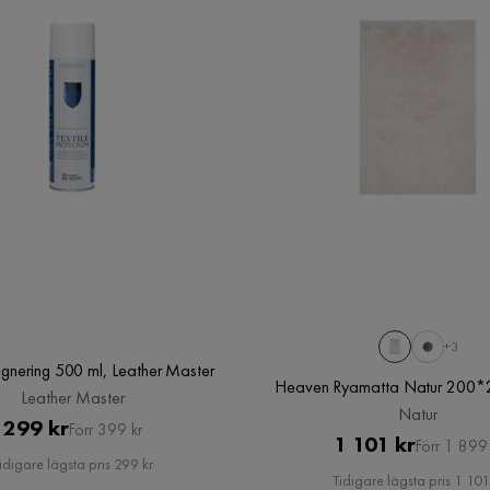
Form
Rektangulär
Öppning för kablar
Nej
+3
egnering 500 ml, Leather Master
Heaven Ryamatta Natur 200*2
Leather Master
Natur
Pris
Original
299 kr
Förr 399 kr
Pris
Original
1 101 kr
Förr 1 899 
Pris
idigare lägsta pris 299 kr
Pris
Tidigare lägsta pris 1 101