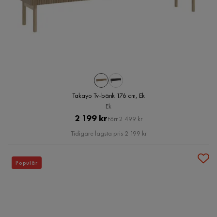
Takayo Tv-bänk 176 cm, Ek
Ek
Pris
Original
2 199 kr
Förr 2 499 kr
Pris
Tidigare lägsta pris 2 199 kr
Populär