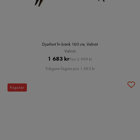
Djarhint Tv-bänk 160 cm, Valnöt
Valnöt
Pris
Original
1 683 kr
Förr 2 999 kr
Pris
Tidigare lägsta pris 1 683 kr
Populär