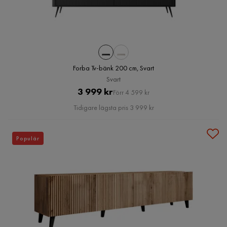
Forba Tv-bänk 200 cm, Svart
Svart
Pris
Original
3 999 kr
Förr 4 599 kr
Pris
Tidigare lägsta pris 3 999 kr
Populär