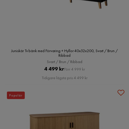
Juniskär Tv bänk med Förvaring + Hyllor 40x52x200, Svart / Brun /
Ribbad
Svart / Brun / Ribbad
Pris
Original
4 499 kr
Förr 4 999 kr
Pris
Tidigare lägsta pris 4 499 kr
Populär