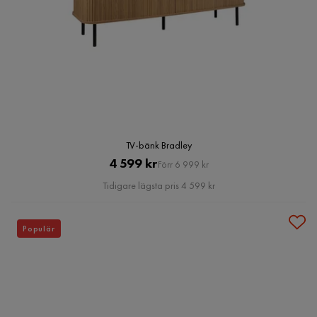
TV-bänk Bradley
Pris
Original
4 599 kr
Förr 6 999 kr
Pris
Tidigare lägsta pris 4 599 kr
Populär