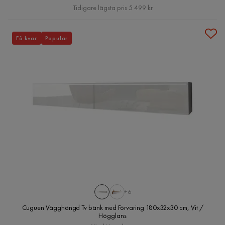
Pris
Tidigare lägsta pris 5 499 kr
Få kvar
Populär
+6
Cuguen Vägghängd Tv bänk med Förvaring 180x32x30 cm, Vit /
Högglans