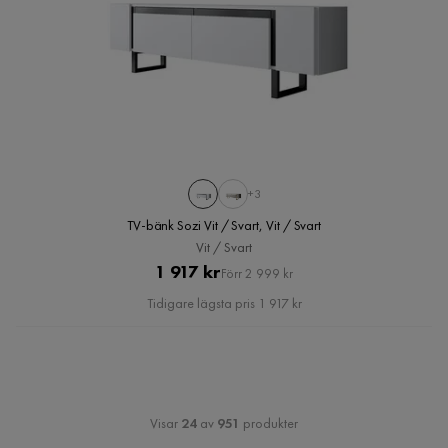
+3
TV-bänk Sozi Vit / Svart, Vit / Svart
Vit / Svart
Pris
Original
1 917 kr
Förr 2 999 kr
Pris
Tidigare lägsta pris 1 917 kr
Visar
24
av
951
produkter