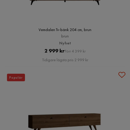
Vemdalen Tv-bänk 204 cm, brun
brun
Nyhet
Pris
Original
2 999 kr
Förr 4 399 kr
Pris
Tidigare lägsta pris 2 999 kr
Populär