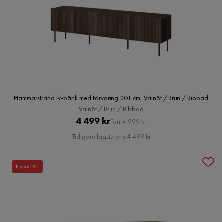
Hammarstrand Tv-bänk med Förvaring 201 cm, Valnöt / Brun / Ribbad
Valnöt / Brun / Ribbad
Pris
Original
4 499 kr
Förr 4 999 kr
Pris
Tidigare lägsta pris 4 499 kr
Populär