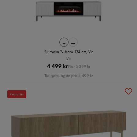
Bjurholm Tv-bänk 174 cm, Vit
Vit
Pris
Original
4 499 kr
Förr 5 399 kr
Pris
Tidigare lägsta pris 4 499 kr
Populär