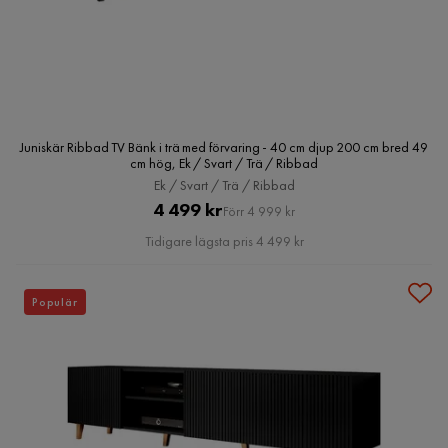
Juniskär Ribbad TV Bänk i trä med förvaring - 40 cm djup 200 cm bred 49
cm hög, Ek / Svart / Trä / Ribbad
Ek / Svart / Trä / Ribbad
Pris
Original
4 499 kr
Förr 4 999 kr
Pris
Tidigare lägsta pris 4 499 kr
Populär