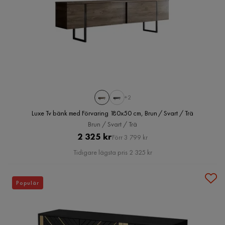
+2
Luxe Tv bänk med Förvaring 180x50 cm, Brun / Svart / Trä
Brun / Svart / Trä
Pris
Original
2 325 kr
Förr 3 799 kr
Pris
Tidigare lägsta pris 2 325 kr
Populär