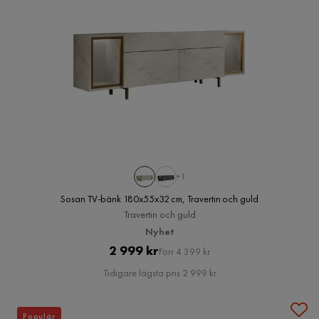
+1
Sosan TV-bänk 180x55x32 cm, Travertin och guld
Travertin och guld
Nyhet
Pris
Original
2 999 kr
Förr 4 399 kr
Pris
Tidigare lägsta pris 2 999 kr
Populär