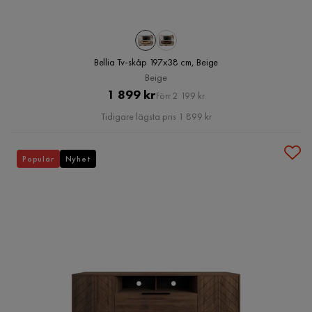
Bellia Tv-skåp 197x38 cm, Beige
Beige
Pris
Original
1 899 kr
Förr 2 199 kr
Pris
Tidigare lägsta pris 1 899 kr
Populär
Nyhet