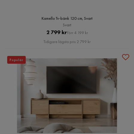
Kamello Tv-bänk 120 cm, Svart
Svart
Pris
Original
2 799 kr
Förr 4 199 kr
Pris
Tidigare lägsta pris 2 799 kr
Populär