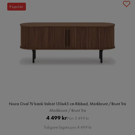
Populär
Noira Oval TV bänk Valnöt 150x45 cm Ribbad, Mörkbrunt / Brunt Trä
Mörkbrunt / Brunt Trä
Pris
Original
4 499 kr
Förr 5 499 kr
Pris
Tidigare lägsta pris 4 499 kr