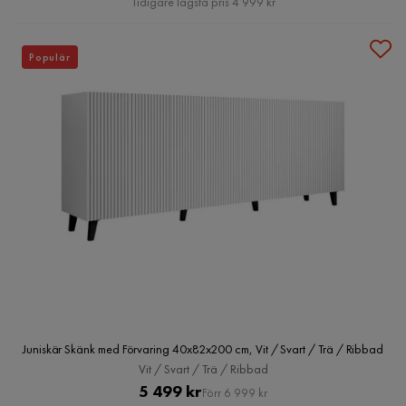
Tidigare lägsta pris 4 999 kr
Populär
Juniskär Skänk med Förvaring 40x82x200 cm, Vit / Svart / Trä / Ribbad
Vit / Svart / Trä / Ribbad
Pris
Original
5 499 kr
Förr 6 999 kr