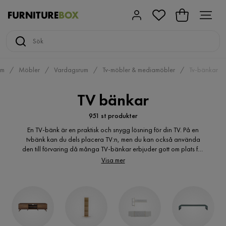
em
Möbler
Vardagsrum
Tv-möbler & mediamöbler
Tv-bänkar
TV bänkar
951 st produkter
En TV-bänk är en praktisk och snygg lösning för din TV. På en
tvbänk kan du dels placera TV:n, men du kan också använda
den till förvaring då många TV-bänkar erbjuder gott om plats för
detta. Hos Furniturebox hittar du ett brett utbud av bänkar för
Visa mer
varje stil.