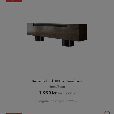
Kumail Tv-bänk 180 cm, Brun/Svart
Brun/Svart
Pris
Original
1 999 kr
Förr 2 999 kr
Pris
Tidigare lägsta pris 1 999 kr