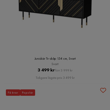
Juniskär Tv-skåp 154 cm, Svart
Svart
Pris
Original
3 499 kr
Förr 3 999 kr
Pris
Tidigare lägsta pris 3 499 kr
Få kvar
Populär