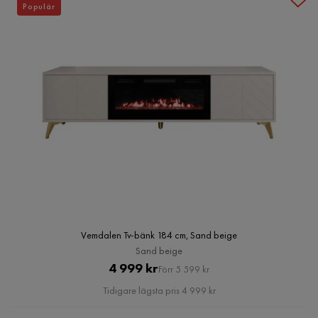
Populär
Vemdalen Tv-bänk 184 cm, Sand beige
Sand beige
Pris
Original
4 999 kr
Förr 5 599 kr
Pris
Tidigare lägsta pris 4 999 kr