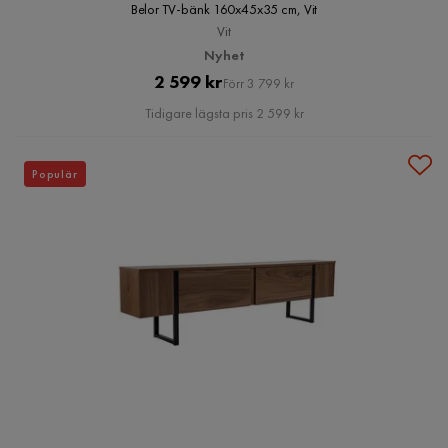
Belor TV-bänk 160x45x35 cm, Vit
Vit
Nyhet
Pris
Original
2 599 kr
Förr 3 799 kr
Pris
Tidigare lägsta pris 2 599 kr
Populär