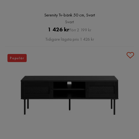
Serenity Tv-bänk 50 cm, Svart
Svart
Pris
Original
1 426 kr
Förr 2 199 kr
Pris
Tidigare lägsta pris 1 426 kr
Populär