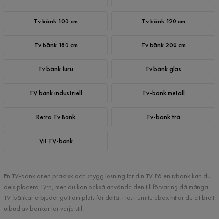
Tv bänk 100 cm
Tv bänk 120 cm
Tv bänk 180 cm
Tv bänk 200 cm
Tv bänk furu
Tv bänk glas
TV bänk industriell
Tv-bänk metall
Retro Tv Bänk
Tv-bänk trä
Vit TV-bänk
En TV-bänk är en praktisk och snygg lösning för din TV. På en tvbänk kan du
dels placera TV:n, men du kan också använda den till förvaring då många
TV-bänkar erbjuder gott om plats för detta. Hos Furniturebox hittar du ett brett
utbud av bänkar för varje stil.