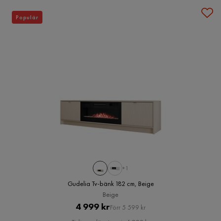
Populär
+1
Gudelia Tv-bänk 182 cm, Beige
Beige
Pris
Original
4 999 kr
Förr 5 599 kr
Pris