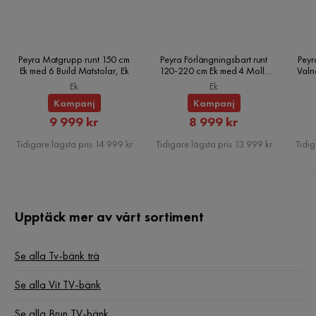
Höjd: 44,6 cm
Djup: 44,5 cm
Koncept: Modern - Nyhet
Peyra Matgrupp runt 150 cm
Peyra Förlängningsbart runt
Peyr
Ek med 6 Build Matstolar, Ek
120-220 cm Ek med 4 Molly
Valn
Matstolar, Ek
Ek
Ek
Kampanj
Kampanj
Rabatterat
Rabatterat
9 999 kr
8 999 kr
Pris
Pris
Tidigare lägsta pris 14 999 kr
Tidigare lägsta pris 13 999 kr
Tidig
Upptäck mer av vårt sortiment
Se alla Tv-bänk trä
Se alla Vit TV-bänk
Se alla Brun TV-bänk