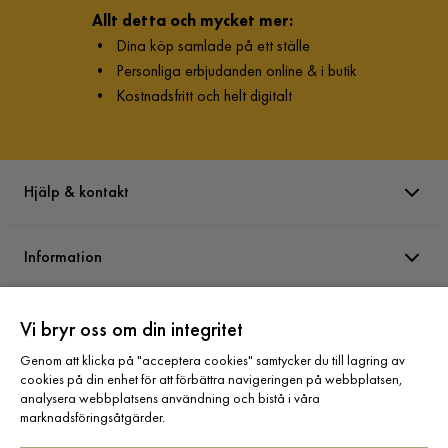
Allt detta och mycket mer:
•
Dina köp samlade på ett ställe
•
Personliga erbjudanden online & i butik
•
Kostnadsfritt och helt digitalt
Hjälp & kontakt
Information
Varumärken
Vi bryr oss om din integritet
Genom att klicka på "acceptera cookies" samtycker du till lagring av
cookies på din enhet för att förbättra navigeringen på webbplatsen,
Sortiment
analysera webbplatsens användning och bistå i våra
marknadsföringsåtgärder.