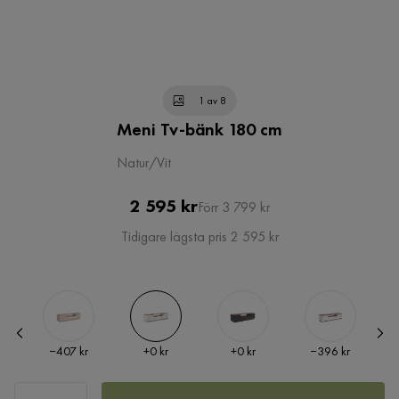
1 av 8
Meni Tv-bänk 180 cm
Natur/Vit
Pris
Original
2 595 kr
Förr 3 799 kr
Pris
Tidigare lägsta pris 2 595 kr
Pris
Pris
Pris
Pris
−407 kr
+
0 kr
+
0 kr
−396 kr