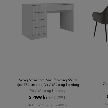
Shaiban A
•
4 år sedan
SA
Bra kvalitet.
Baraa M
•
3 år sedan
BM
Dålig kvalitet, mycket lång leveranstid.
Översatt från norska
•
Visa original
Novaj Sminkbord Med förvaring 55 cm
Brynhild B
•
3 år sedan
BB
Za
djup 120 cm bred, Vit / Mässing Handtag
Vit / Mässing Handtag
Vi gillar verkligen bänken. Den passar perfekt i t
1 
Pris
Original
2 499 kr
Förr 2 799 kr
Det kom i många delar, men för min son, som är s
Pris
Ti
Tidigare lägsta pris 2 499 kr