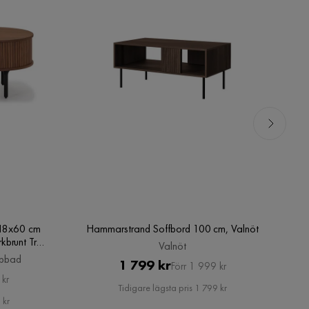
118x60 cm
Hammarstrand Soffbord 100 cm, Valnöt
kbrunt Trä
Valnöt
ibbad
Pris
Original
1 799 kr
Förr 1 999 kr
 kr
Pris
Tidigare lägsta pris 1 799 kr
 kr