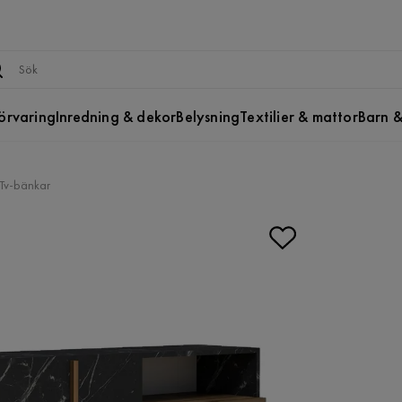
örvaring
Inredning & dekor
Belysning
Textilier & mattor
Barn &
Tv-bänkar