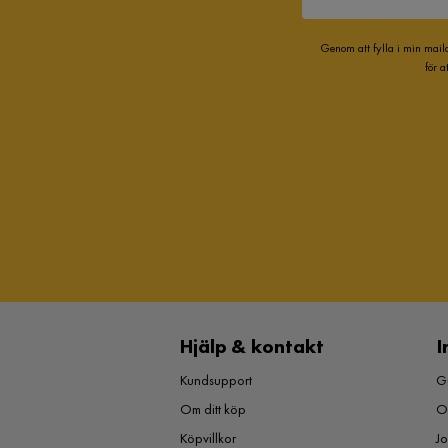
Genom att fylla i min mail
för 
Hjälp & kontakt
I
Kundsupport
Gu
Om ditt köp
O
Köpvillkor
J