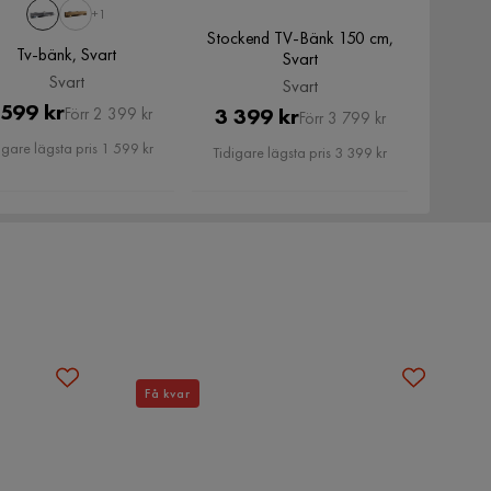
+1
Stockend TV-Bänk 150 cm,
Tv-bänk, Svart
Svart
Svart
Svart
Pris
Original
 599 kr
Pris
Original
3 399 kr
Förr 2 399 kr
Förr 3 799 kr
Pris
Pris
igare lägsta pris 1 599 kr
Tidigare lägsta pris 3 399 kr
Få kvar