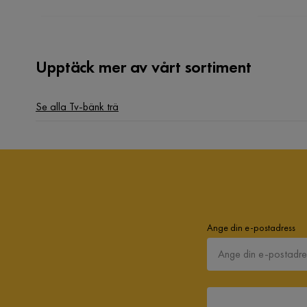
Översatt från norska
•
Visa original
Maher O
•
4 år sedan
MO
Upptäck mer av vårt sortiment
Lång leveranstid och dålig kvalitet
Översatt från norska
•
Visa original
Se alla Tv-bänk trä
Arezo R
•
3 år sedan
AR
Irina I
•
3 år sedan
II
Ange din e-postadress
Visa fler recensioner