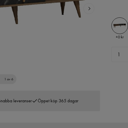
Pris
+
0 kr
1 av 6
nabba leveranser
Öppet köp 365 dagar