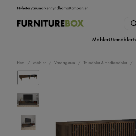
Nyheter
Varumärken
Fyndhörna
Kampanjer
Möbler
Utemöbler
F
Hem
Möbler
Vardagsrum
Tv-möbler & mediamöbler