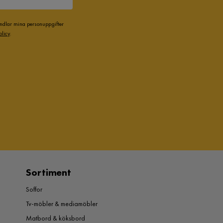
andlar mina personuppgifter
olicy
.
Sortiment
Soffor
Tv-möbler & mediamöbler
Matbord & köksbord