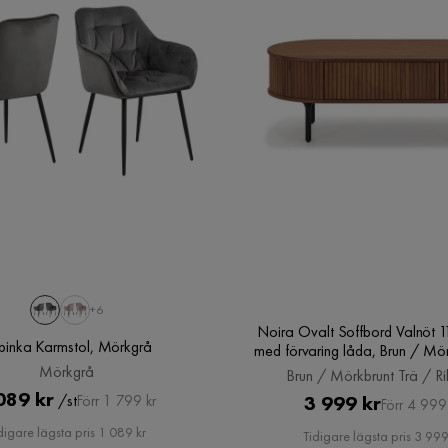
+6
Noira Ovalt Soffbord Valnöt 
binka Karmstol, Mörkgrå
med förvaring låda, Brun / Mör
/ Ribbad
Mörkgrå
Brun / Mörkbrunt Trä / R
Pris
Original
v-rummet vi köpte den till.
089 kr
Pris
Original
/st
3 999 kr
Förr 1 799 kr
Förr 4 999
nickare, var det lätt att få ihop det!
Pris
Pris
digare lägsta pris 1 089 kr
Tidigare lägsta pris 3 999