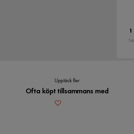
1
Tid
tisk det ser inte så bra ut.
Upptäck fler
Ofta köpt tillsammans med