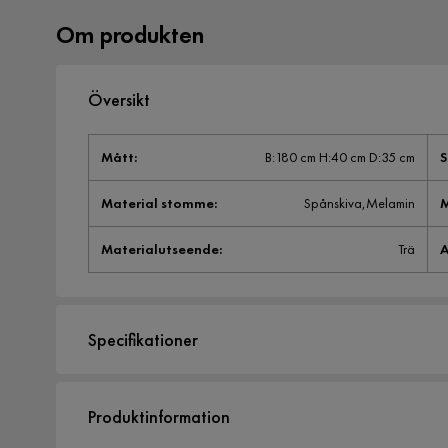
Om produkten
Översikt
Mått
:
B:180 cm H:40 cm D:35 cm
S
Material stomme
:
Spånskiva,Melamin
M
Materialutseende
:
Trä
A
Specifikationer
Artikelnummer:
1873116
Produktinformation
Storlek