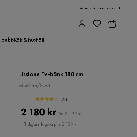
Mina sidor
Kundsupport
 bebis
Kök & hushåll
Lissione Tv-bänk 180 cm
Mörkbrun/Svart
(
21
)
Pris
Original
2 180 kr
Förr 3 599 kr
Pris
Tidigare lägsta pris 2 180 kr