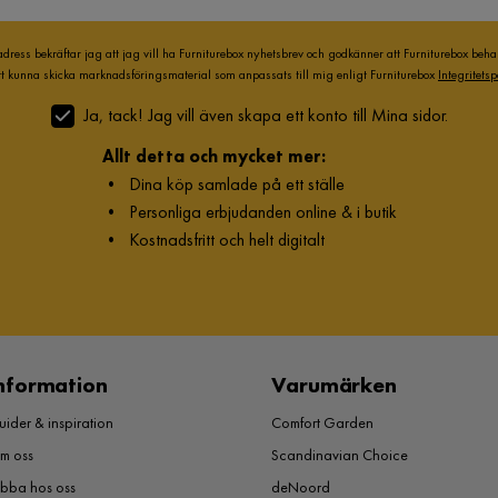
Verified by Trustvoice
adress bekräftar jag att jag vill ha Furniturebox nyhetsbrev och godkänner att Furniturebox beh
att kunna skicka marknadsföringsmaterial som anpassats till mig enligt Furniturebox
Integritetsp
Ja, tack! Jag vill även skapa ett konto till Mina sidor.
Allt detta och mycket mer:
•
Dina köp samlade på ett ställe
•
Personliga erbjudanden online & i butik
•
Kostnadsfritt och helt digitalt
nformation
Varumärken
ider & inspiration
Comfort Garden
m oss
Scandinavian Choice
obba hos oss
deNoord