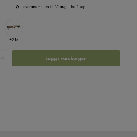
Leverans mellan tis 25 aug. - fre 4 sep.
Pris
+
2 kr
Lägg i varukorgen