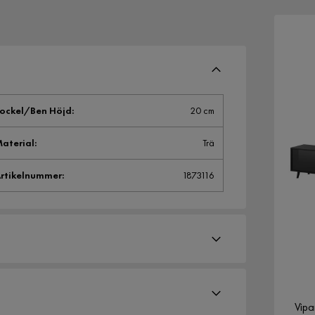
ockel/Ben Höjd
:
20 cm
aterial
:
Trä
rtikelnummer
:
1873116
Vipa