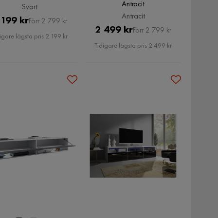
Antracit
Svart
Antracit
Pris
Original
 199 kr
Förr 2 799 kr
Pris
Original
2 499 kr
Förr 2 799 kr
Pris
igare lägsta pris 2 199 kr
Pris
Tidigare lägsta pris 2 499 kr