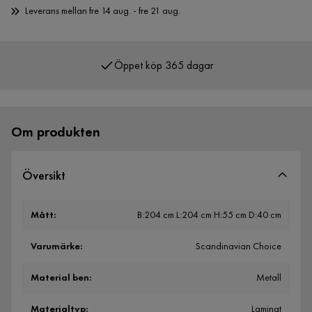
Leverans mellan fre 14 aug. - fre 21 aug.
Öppet köp 365 dagar
Över 400 000 nöjda kunder
Om produkten
Översikt
Mått
:
B:204 cm L:204 cm H:55 cm D:40 cm
Varumärke
:
Scandinavian Choice
Material ben
:
Metall
Materialtyp
:
Laminat