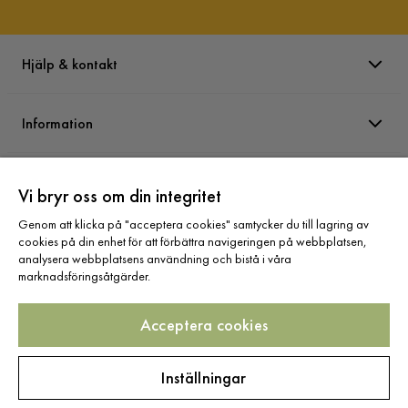
Hjälp & kontakt
Information
Varumärken
Vi bryr oss om din integritet
Genom att klicka på "acceptera cookies" samtycker du till lagring av
Sortiment
cookies på din enhet för att förbättra navigeringen på webbplatsen,
analysera webbplatsens användning och bistå i våra
marknadsföringsåtgärder.
Acceptera cookies
Följ oss
Inställningar