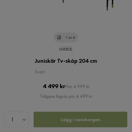
1 av 6
Juniskär Tv-skåp 204 cm
Svart
Pris
Original
4 499 kr
Förr 4 999 kr
Pris
Tidigare lägsta pris 4 499 kr
Lägg i varukorgen