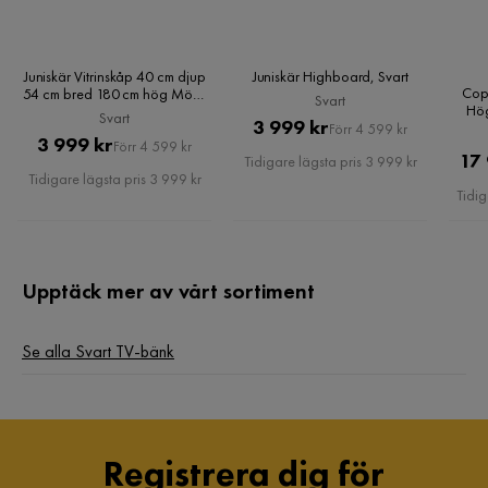
Juniskär Vitrinskåp 40 cm djup
Juniskär Highboard, Svart
Cop
54 cm bred 180 cm hög Mörkt
Svart
Hög
Trä Glas, Svart
Svart
Pris
Original
3 999 kr
Sch
Förr 4 599 kr
Pris
Original
3 999 kr
Förr 4 599 kr
Pris
17
Tidigare lägsta pris 3 999 kr
Pris
Tidigare lägsta pris 3 999 kr
Tidig
Upptäck mer av vårt sortiment
Se alla Svart TV-bänk
Registrera dig för