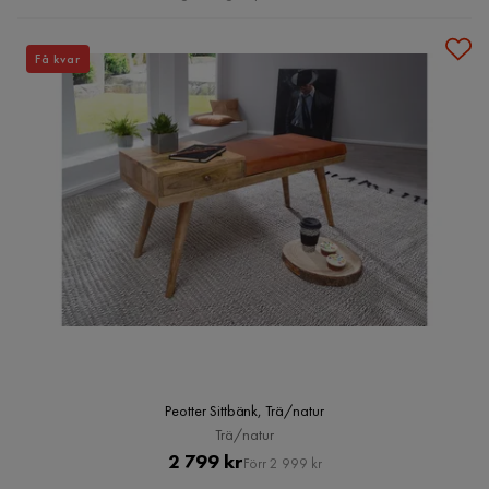
Få kvar
Peotter Sittbänk, Trä/natur
Trä/natur
Pris
Original
2 799 kr
Förr 2 999 kr