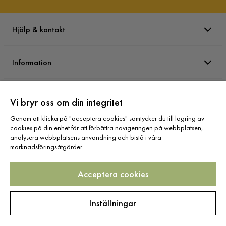
Hjälp & kontakt
Information
Varumärken
Vi bryr oss om din integritet
Genom att klicka på "acceptera cookies" samtycker du till lagring av
Sortiment
cookies på din enhet för att förbättra navigeringen på webbplatsen,
analysera webbplatsens användning och bistå i våra
marknadsföringsåtgärder.
Acceptera cookies
Följ oss
Inställningar
Copyright © 2025 Home Furnishing Nordic AB