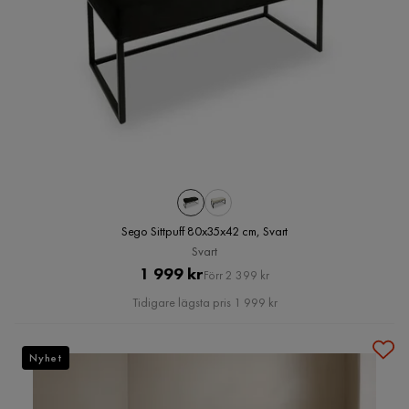
Sego Sittpuff 80x35x42 cm, Svart
Svart
Pris
Original
1 999 kr
Förr 2 399 kr
Pris
Tidigare lägsta pris 1 999 kr
Nyhet