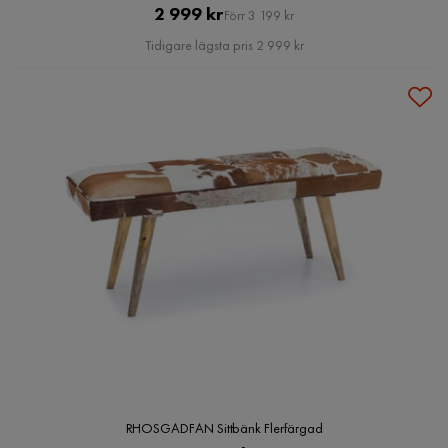
Pris
Original
2 999 kr
Förr 3 199 kr
Pris
Tidigare lägsta pris 2 999 kr
RHOSGADFAN Sittbänk Flerfärgad