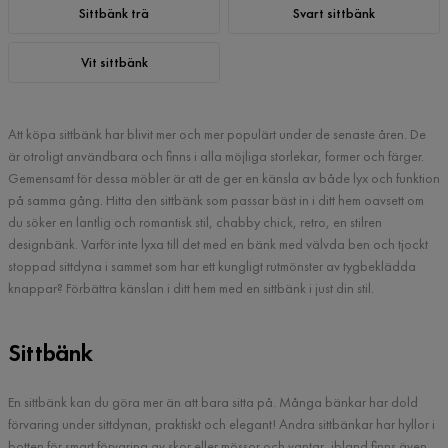
Sittbänk trä
Svart sittbänk
Vit sittbänk
Att köpa sittbänk har blivit mer och mer populärt under de senaste åren. De
är otroligt användbara och finns i alla möjliga storlekar, former och färger.
Gemensamt för dessa möbler är att de ger en känsla av både lyx och funktion
på samma gång. Hitta den sittbänk som passar bäst in i ditt hem oavsett om
du söker en lantlig och romantisk stil, chabby chick, retro, en stilren
designbänk. Varför inte lyxa till det med en bänk med välvda ben och tjockt
stoppad sittdyna i sammet som har ett kungligt rutmönster av tygbeklädda
knappar? Förbättra känslan i ditt hem med en sittbänk i just din stil.
Sittbänk
En sittbänk kan du göra mer än att bara sitta på. Många bänkar har dold
förvaring under sittdynan, praktiskt och elegant! Andra sittbänkar har hyllor i
botten för smart förvaring av skor eller mössor och vantar, ibland finns även