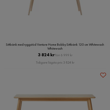
Sittbänk med ryggstöd Venture Home Bobby Sittbänk 120 cm Whitewash
Whitewash
Pris
Original
3 824 kr
Förr 6 999 kr
Pris
Tidigare lägsta pris 3 824 kr