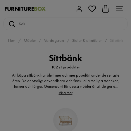
Hem
Möbler
Vardagsrum
Stolar & sittmöbler
Sittbänk
Sittbänk
102 st produkter
Att köpa sittbänk har blivit mer och mer populärt under de senaste
åren. De är otroligt användbara och finns i alla möjliga storlekar,
former och färger. Gemensamt för dessa möbler är att de ger en
känsla av både lyx och funktion på samma gång. Hitta den
Visa mer
sittbänk som passar bäst in i ditt hem oavsett om du söker en
lantlig och romantisk stil, chabby chick, retro, en stilren
designbänk. Varför inte lyxa till det med en bänk med välvda ben
och tjockt stoppad sittdyna i sammet som har ett kungligt
rutmönster av tygbeklädda knappar? Förbättra känslan i ditt hem
med en sittbänk i just din stil.