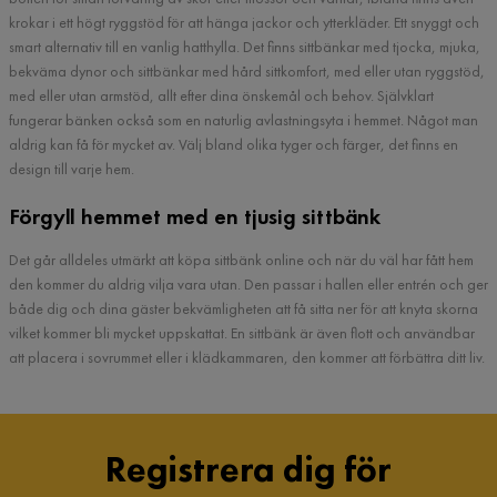
krokar i ett högt ryggstöd för att hänga jackor och ytterkläder. Ett snyggt och
smart alternativ till en vanlig hatthylla. Det finns sittbänkar med tjocka, mjuka,
bekväma dynor och sittbänkar med hård sittkomfort, med eller utan ryggstöd,
med eller utan armstöd, allt efter dina önskemål och behov. Självklart
fungerar bänken också som en naturlig avlastningsyta i hemmet. Något man
aldrig kan få för mycket av. Välj bland olika tyger och färger, det finns en
design till varje hem.
Förgyll hemmet med en tjusig sittbänk
Det går alldeles utmärkt att köpa sittbänk online och när du väl har fått hem
den kommer du aldrig vilja vara utan. Den passar i hallen eller entrén och ger
både dig och dina gäster bekvämligheten att få sitta ner för att knyta skorna
vilket kommer bli mycket uppskattat. En sittbänk är även flott och användbar
att placera i sovrummet eller i klädkammaren, den kommer att förbättra ditt liv.
Registrera dig för