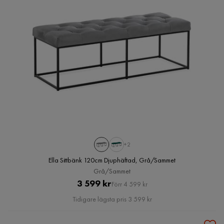
+2
Ella Sittbänk 120cm Djuphäftad, Grå/Sammet
Grå/Sammet
Pris
Original
3 599 kr
Förr 4 599 kr
Pris
Tidigare lägsta pris 3 599 kr