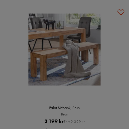
Falat Sittbänk, Brun
Brun
Pris
Original
2 199 kr
Förr 2 399 kr
Pris