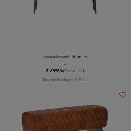
Sonker Sittbänk 150 cm, Ek
Ek
Pris
Original
2 799 kr
Förr 4 199 kr
Pris
Tidigare lägsta pris 2 799 kr