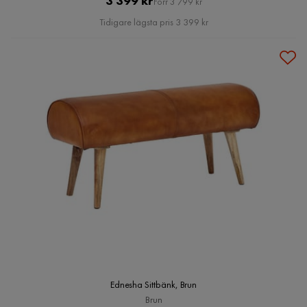
3 399 kr
Förr 3 799 kr
Pris
Tidigare lägsta pris 3 399 kr
Ednesha Sittbänk, Brun
Brun