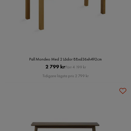
Pall Mondeo Med 2 Lådor 88xd36xh492cm
Pris
Original
2 799 kr
Förr 4 199 kr
Pris
Tidigare lägsta pris 2 799 kr