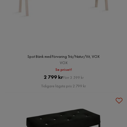
Spot Bänk med Förvaring Trä/Natur/Vit, VOX
VOX
Se priset!
Pris
Original
2 799 kr
Förr 3 599 kr
Pris
Tidigare lägsta pris 2 799 kr