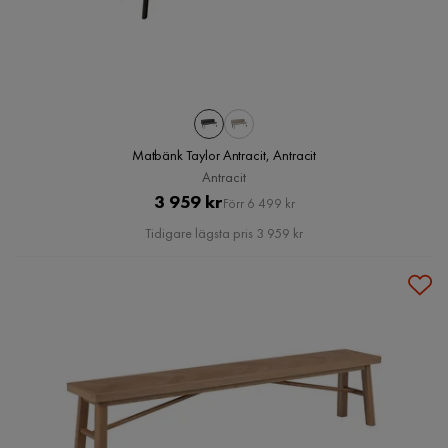
Matbänk Taylor Antracit, Antracit
Antracit
Pris
Original
3 959 kr
Förr 6 499 kr
Pris
Tidigare lägsta pris 3 959 kr