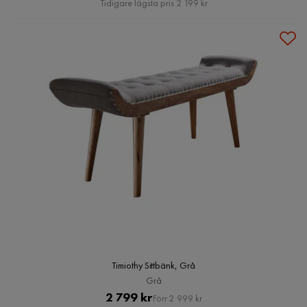
Tidigare lägsta pris 2 199 kr
Timiothy Sittbänk, Grå
Grå
Pris
Original
2 799 kr
Förr 2 999 kr