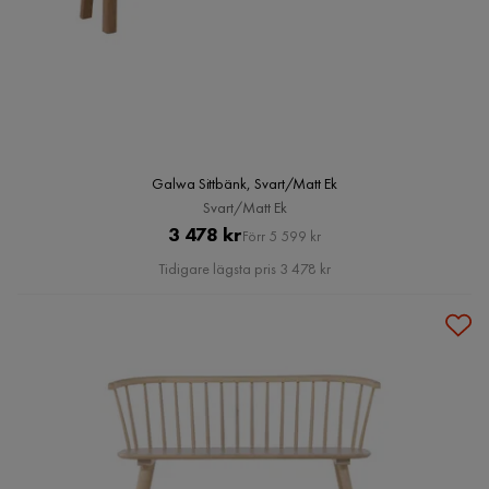
Galwa Sittbänk, Svart/Matt Ek
Svart/Matt Ek
Pris
Original
3 478 kr
Förr 5 599 kr
Pris
Tidigare lägsta pris 3 478 kr