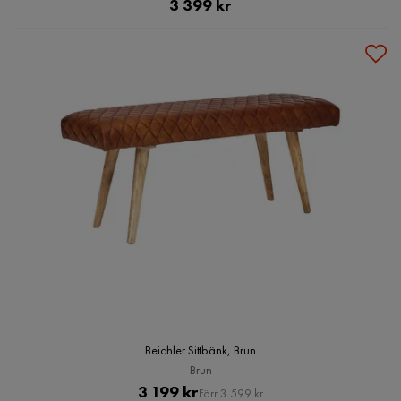
Pris
3 399 kr
Beichler Sittbänk, Brun
Brun
Pris
Original
3 199 kr
Förr 3 599 kr