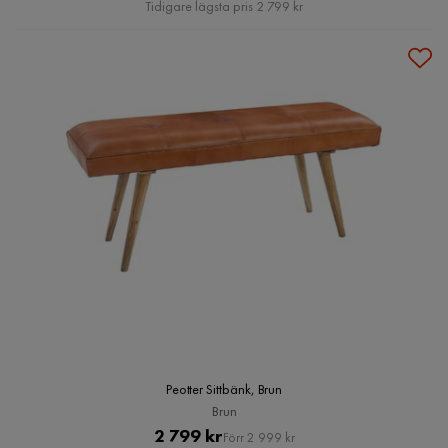
Pris
Tidigare lägsta pris 2 799 kr
Peotter Sittbänk, Brun
Brun
Pris
Original
2 799 kr
Förr 2 999 kr