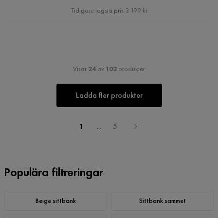
Pris
Tidigare lägsta pris 3 199 kr
Visar
24
av
102
produkter
Ladda fler produkter
1
...
5
Populära filtreringar
Beige sittbänk
Sittbänk sammet