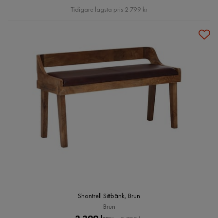
Pris
Tidigare lägsta pris 2 799 kr
Shontrell Sittbänk, Brun
Brun
Pris
Original