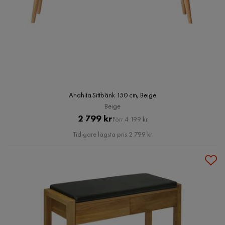
Anahita Sittbänk 150 cm, Beige
Beige
Pris
Original
2 799 kr
Förr 4 199 kr
Pris
Tidigare lägsta pris 2 799 kr