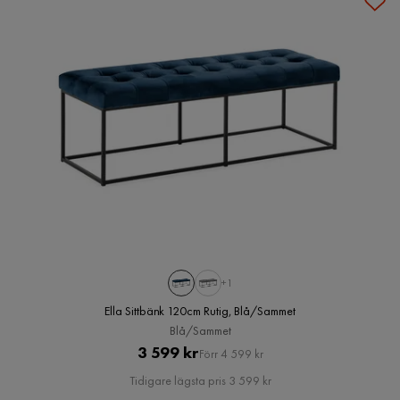
+1
Ella Sittbänk 120cm Rutig, Blå/Sammet
Blå/Sammet
Pris
Original
3 599 kr
Förr 4 599 kr
Pris
Tidigare lägsta pris 3 599 kr