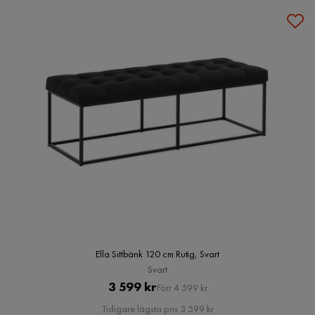
Ella Sittbänk 120 cm Rutig, Svart
Svart
Pris
Original
3 599 kr
Förr 4 599 kr
Pris
Tidigare lägsta pris 3 599 kr