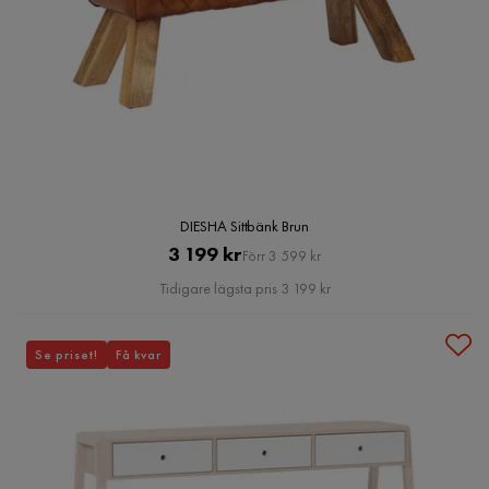
DIESHA Sittbänk Brun
Pris
Original
3 199 kr
Förr 3 599 kr
Pris
Tidigare lägsta pris 3 199 kr
Se priset!
Få kvar