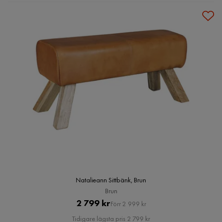
Natalieann Sittbänk, Brun
Brun
Pris
Original
2 799 kr
Förr 2 999 kr
Pris
Tidigare lägsta pris 2 799 kr