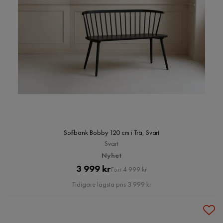
Soffbänk Bobby 120 cm i Trä, Svart
Svart
Nyhet
Pris
Original
3 999 kr
Förr 4 999 kr
Pris
Tidigare lägsta pris 3 999 kr