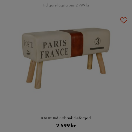
Pris
Tidigare lägsta pris 2 799 kr
KADIEDRA Sittbänk Flerfärgad
Pris
2 599 kr