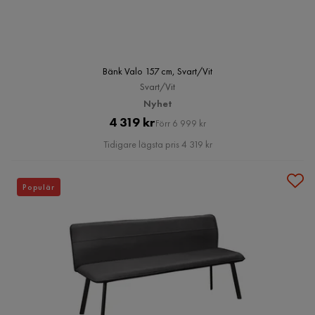
Bänk Valo 157 cm, Svart/Vit
Svart/Vit
Nyhet
Pris
Original
4 319 kr
Förr 6 999 kr
Pris
Tidigare lägsta pris 4 319 kr
Populär