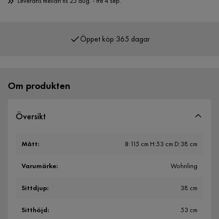
Leverans mellan tis 25 aug. - fre 4 sep.
Öppet köp 365 dagar
Över 400 000 nöjda kunder
Om produkten
Översikt
Mått
:
B:115 cm H:53 cm D:38 cm
Varumärke
:
Wohnling
Sittdjup
:
38 cm
Sitthöjd
:
53 cm