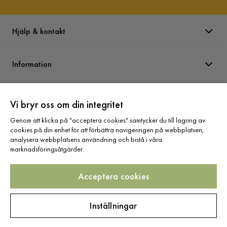
Hjälp & kontakt
Information
Varumärken
Vi bryr oss om din integritet
Genom att klicka på "acceptera cookies" samtycker du till lagring av
Sortiment
cookies på din enhet för att förbättra navigeringen på webbplatsen,
analysera webbplatsens användning och bistå i våra
marknadsföringsåtgärder.
Acceptera cookies
Följ oss
Inställningar
Copyright © 2025 Home Furnishing Nordic AB