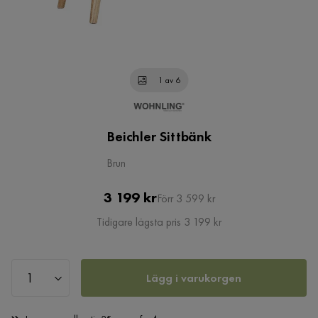
1 av 6
Beichler Sittbänk
Brun
Pris
Original
3 199 kr
Förr 3 599 kr
Pris
Tidigare lägsta pris 3 199 kr
Lägg i varukorgen