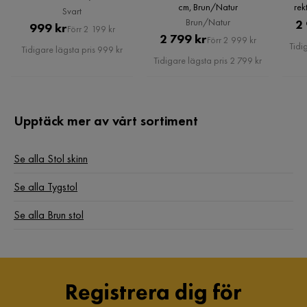
cm, Brun/Natur
rek
Svart
Brun/Natur
2
Pris
Original
999 kr
Förr 2 199 kr
Pris
Original
2 799 kr
Förr 2 999 kr
Pris
Tidi
Tidigare lägsta pris 999 kr
Pris
Tidigare lägsta pris 2 799 kr
Upptäck mer av vårt sortiment
Se alla Stol skinn
Se alla Tygstol
Se alla Brun stol
Registrera dig för