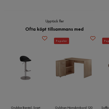
Äkta getskinn i brun färg
Serie
Beichler
Vacker diamantmönster på sitsytan
Upptäck fler
Ofta köpt tillsammans med
Populär
Pop
Grubbe Barstol, Svart
Gulshan Hörnskrivbord 120
Soffb