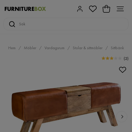
Hem
Möbler
Vardagsrum
Stolar & sittmöbler
Sittbänk
(
2
)