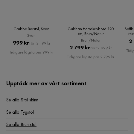
Grubbe Barstol, Svart
Gulshan Hörnskrivbord 120
Soffb
cm, Brun/Natur
rek
Svart
Brun/Natur
2
Pris
Original
999 kr
Förr 2 199 kr
Pris
Original
2 799 kr
Förr 2 999 kr
Pris
Tidi
Tidigare lägsta pris 999 kr
Pris
Tidigare lägsta pris 2 799 kr
Upptäck mer av vårt sortiment
Se alla Stol skinn
Se alla Tygstol
Se alla Brun stol