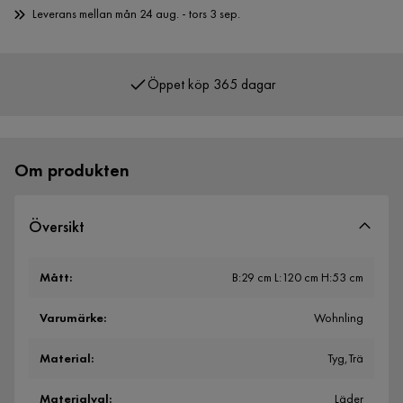
Leverans mellan mån 24 aug. - tors 3 sep.
Öppet köp 365 dagar
Över 400 000 nöjda kunder
Om produkten
Översikt
Mått
:
B:29 cm L:120 cm H:53 cm
Varumärke
:
Wohnling
Material
:
Tyg,Trä
Materialval
:
Läder