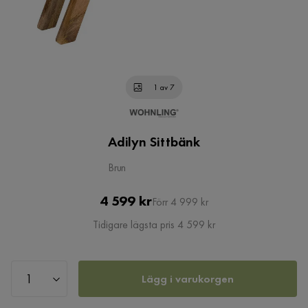
1 av 7
Adilyn Sittbänk
Brun
Pris
Original
4 599 kr
Förr 4 999 kr
Pris
Tidigare lägsta pris 4 599 kr
Lägg i varukorgen