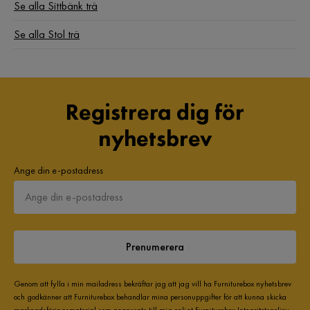
Se alla Sittbänk trä
Se alla Stol trä
Registrera dig för
nyhetsbrev
Ange din e-postadress
Prenumerera
Genom att fylla i min mailadress bekräftar jag att jag vill ha Furniturebox nyhetsbrev
och godkänner att Furniturebox behandlar mina personuppgifter för att kunna skicka
marknadsföringsmaterial som anpassats till mig enligt Furniturebox
Integritetspolicy
.