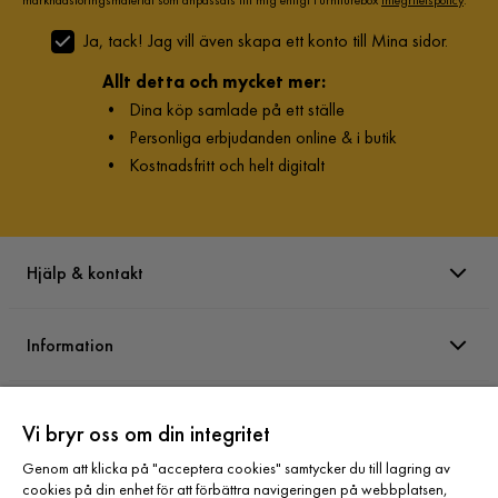
Ja, tack! Jag vill även skapa ett konto till Mina sidor.
Allt detta och mycket mer:
•
Dina köp samlade på ett ställe
•
Personliga erbjudanden online & i butik
•
Kostnadsfritt och helt digitalt
Hjälp & kontakt
Information
Varumärken
Vi bryr oss om din integritet
Genom att klicka på "acceptera cookies" samtycker du till lagring av
Sortiment
cookies på din enhet för att förbättra navigeringen på webbplatsen,